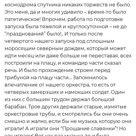
космодрома спутника никаких торжеств не было.
Это меня, да и многих удивило – время-то было
патетическое! Впрочем, работа по подготовке
запуска была тяжелой и круглосуточной – не до
“празднований” было!.. И только после
четвертого нашего запуска под сплошным
моросящим северным дождем, который может
идти месяц или даже больше не переставая, всех
построили на плацу, и командир части сказал
речь. И было прохождение строем перед
трибуной на плацу части… Запомнилось
впечатление от нашего оркестра, то есть от
четверых замерзших и намокших солдат. Один
из них с большим трудом держал большой
барабан. Трое других держали старые, измятые
оркестровые трубы, и смотрелись бы они очень
смешно и жалко, если бы не музыка, которую они
играли! А играли они “Прощание славянки”! Но
как играли! Вот как раз музыка-то и была