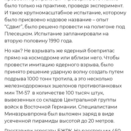
было только на практике, проведя эксперимент.
И такое крупномасштабное испытание, которому
было присвоено кодовое название – опыт
“Сдвиг”, было решено провести на полигоне под
Плесецком. Испытание запланировали на
вторую половину 1990 года.
Но как? Не взрывать же ядерный боеприпас
прямо на космодроме или вблизи него. Чтобы
провести имитацию ядерного взрыва, было
принято решение ударную волну создать путем
подрыва 1000 тонн тротила, а это несколько
железнодорожных эшелонов противотанковых
мин ТМ-57 в количестве 100 тысяч штук,
вывезенных со складов Центральной группы
войск в Восточной Германии. Специалистами
Минвзрывпрома был выложен заряд в виде
усеченной пирамиды высотой до 20 метров.
Расставили агрегаты БЖРК. На расстоянии 450