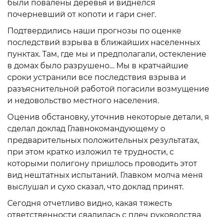
были повалены деревья и виднелся
почерневший от копоти и гари снег.
Подтвердились наши прогнозы по оценке
последствий взрыва в ближайших населенных
пунктах. Там, где мы и предполагали, остекление
в домах было разрушено… Мы в кратчайшие
сроки устранили все последствия взрыва и
разъяснительной работой погасили возмущение
и недовольство местного населения.
Оценив обстановку, уточнив некоторые детали, я
сделал доклад Главнокомандующему о
предварительных положительных результатах,
при этом кратко изложил те трудности, с
которыми полигону пришлось проводить этот
вид нештатных испытаний. Главком молча меня
выслушал и сухо сказал, что доклад принят.
Сегодня отчетливо видно, какая тяжесть
ответственности свалилась с плеч руководства