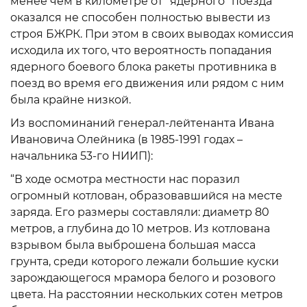
менее чем в километре от “ядерного” поезда
оказался не способен полностью вывести из
строя БЖРК. При этом в своих выводах комиссия
исходила их того, что вероятность попадания
ядерного боевого блока ракеты противника в
поезд во время его движения или рядом с ним
была крайне низкой.
Из воспоминаний генерал-лейтенанта Ивана
Ивановича Олейника (в 1985-1991 годах –
начальника 53-го НИИП):
“В ходе осмотра местности нас поразил
огромный котлован, образовавшийся на месте
заряда. Его размеры составляли: диаметр 80
метров, а глубина до 10 метров. Из котлована
взрывом была выброшена большая масса
грунта, среди которого лежали большие куски
зарождающегося мрамора белого и розового
цвета. На расстоянии нескольких сотен метров