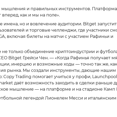
ы мышления и правильных инструментов. Платформа
 вперед, как и мы на поле».
 имена, но и вовлечение аудитории. Bitget запустит
зователей и торговые челленджи, где участники см
GA, включая билеты на матчи с участием Рафиньи и
 не только объединение криптоиндустрии и футбола
CEO Bitget Грейси Чен. — «Когда Рафинья получает мя
ции, инерцию и возможные ходы — точно так же, ка
ия рынка. Мы создали инструменты, дающие нашим
 Copy Trading помогает учиться у профи, Launchpool
market даёт возможность заходить в сделки раньше д
ское мышление — на платформе и на стадионе Камп 
футбольной легендой Лионелем Месси и итальянским