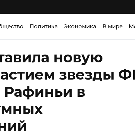
бщество
Политика
Экономика
В мире
М
ставила новую
частием звезды Ф
 Рафиньи в
умных
ний