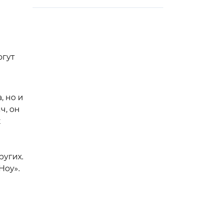
огут
, но и
ч, он
к
ругих.
Ноу».