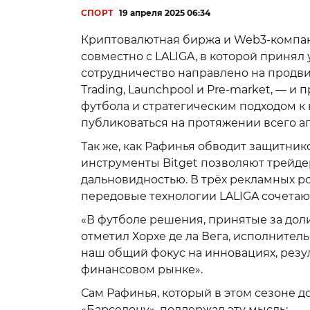
СПОРТ
19 апреля 2025 06:34
Криптовалютная биржа и Web3-компан
совместно с LALIGA, в которой приня
сотрудничество направлено на продв
Trading, Launchpool и Pre-market, — 
футбола и стратегическим подходом к 
публиковаться на протяжении всего а
Так же, как Рафинья обводит защитнико
инструменты Bitget позволяют трейде
дальновидностью. В трёх рекламных р
передовые технологии LALIGA сочетаю
«В футболе решения, принятые за доли
отметил Хорхе де ла Вега, исполнител
наш общий фокус на инновациях, резул
финансовом рынке».
Сам Рафинья, который в этом сезоне д
«Барселону», поддержал эту мысль: