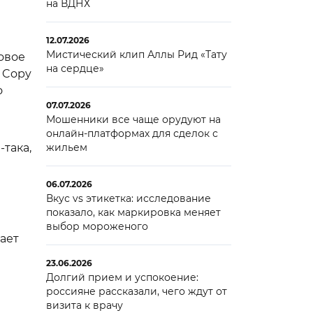
на ВДНХ
12.07.2026
Мистический клип Аллы Рид «Тату
овое
на сердце»
 Copy
о
07.07.2026
Мошенники все чаще орудуют на
онлайн-платформах для сделок с
-така,
жильем
06.07.2026
Вкус vs этикетка: исследование
показало, как маркировка меняет
выбор мороженого
жает
23.06.2026
Долгий прием и успокоение:
россияне рассказали, чего ждут от
визита к врачу