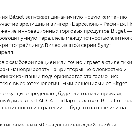
ия Bitget запускает динамичную новую кампанию
л участие зрелищный вингер «Барселоны» Рафинья. Н
ижение инновационных торговых продуктов Bitget —
и проводит умную параллель между точностью элитног
криптотрейдингу. Видео из этой серии будут
преля.
в с самбовой грацией или точно играет в стиле тики
рам маневрировать на крипторынке с ловкостью и
оликах кампании подчеркивается эта гармония:
тся с высокотехнологичными решениями от Bitget.
 секунды, определяют, будет ли гол или промах», —
ьный директор LALIGA. — «Партнёрство с Bitget отра
ьтативности и стратегии — будь то на поле или на
остиг отметки в 50 результативных действий за