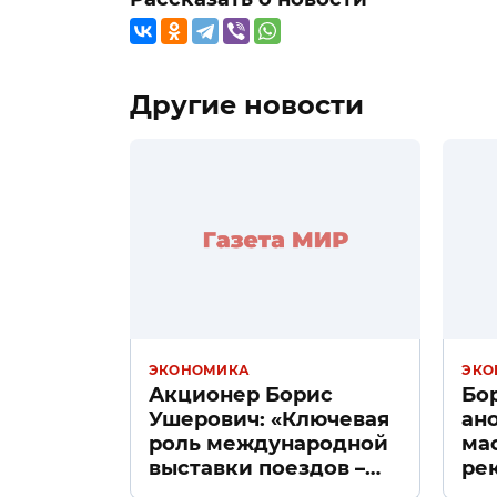
Другие новости
ЭКОНОМИКА
ЭКО
Акционер Борис
Бо
Ушерович: «Ключевая
ан
роль международной
ма
выставки поездов –
ре
поиск ответов на
«Д