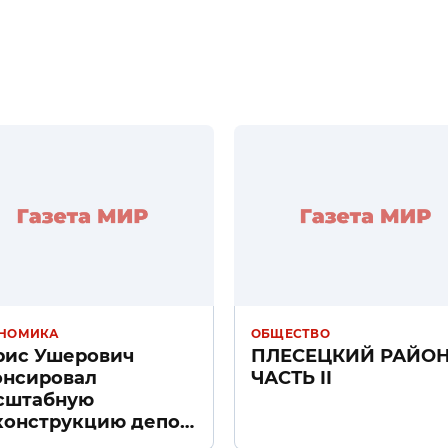
НОМИКА
ОБЩЕСТВО
рис Ушерович
ПЛЕСЕЦКИЙ РАЙО
онсировал
ЧАСТЬ II
сштабную
конструкцию депо
ачное» в Санкт-