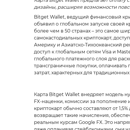
Карта Bitget Wallet предлагает оплат
дизайны, расширяя возможности повсед
Bitget Wallet, ведущий финансовый к
объявил о глобальном запуске своей 
более чем в 50 странах – это самое ш
самокастодиальных криптокарт, доступ
Америку и Азиатско-Тихоокеанский р
доступ к глобальным сетям Visa и Mas
глобального платежного слоя для расх
трансграничные покупки, оплачивать 
затрат, характерных для традиционных
Карта Bitget Wallet внедряет модель 
FX-наценки, комиссии за пополнение 
криптокарт обычно составляют от 1,5% 
возвращает такие начисления, обеспеч
реальным курсам Google FX. Это нап
даже оплачивая стейблкоинами, они ч