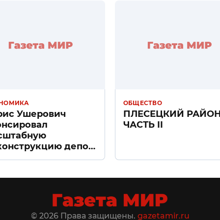
НОМИКА
ОБЩЕСТВО
рис Ушерович
ПЛЕСЕЦКИЙ РАЙО
онсировал
ЧАСТЬ II
сштабную
конструкцию депо
ачное» в Санкт-
тербурге
© 2026 Права защищены.
gazetamir.ru