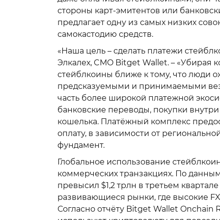
стороны карт-эмитентов или банковских
предлагает одну из самых низких сово
самокастодию средств.
«Наша цель – сделать платежи стейбл
Элкалех, CMO Bitget Wallet. – «Убирая
стейблкоины ближе к тому, что люди 
предсказуемыми и принимаемыми везде
часть более широкой платежной экос
банковские переводы, покупки внутр
кошелька. Платёжный комплекс предо
оплату, в зависимости от региональн
фундамент.
Глобальное использование стейблкоино
коммерческих транзакциях. По данны
превысил $1,2 трлн в третьем квартале
развивающиеся рынки, где высокие FX
Согласно отчёту Bitget Wallet Onchain