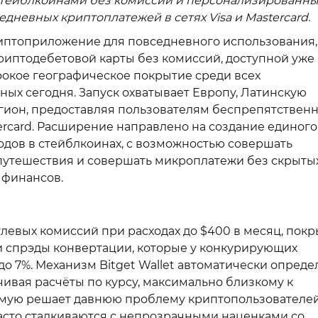
у стейблкоинами без комиссий и персонализированн
невных криптоплатежей в сетях Visa и Mastercard.
риптоприложение для повседневного использования,
криптодебетовой карты без комиссий, доступной уже
ирокое географическое покрытие среди всех
ных сегодня. Запуск охватывает Европу, Латинскую
егион, предоставляя пользователям беспрепятствен
tercard. Расширение направлено на создание единого
одов в стейблкоинах, с возможностью совершать
путешествия и совершать микроплатежи без скрыты
 финансов.
нулевых комиссий при расходах до $400 в месяц, пок
и спрэды конвертации, которые у конкурирующих
до 7%. Механизм Bitget Wallet автоматически опреде
ивая расчёты по курсу, максимально близкому к
рямую решает давнюю проблему криптопользователей
асто сталкиваются с непрозрачными наценками со