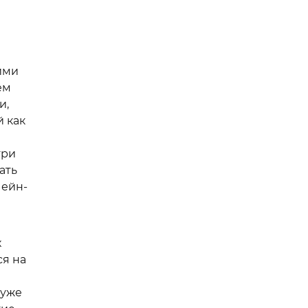
йми
ем
и,
 как
три
ать
чейн-
х
ся на
 уже