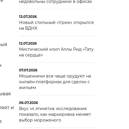
ые
недовольны сотрудники в офисах
13.07.2026
Новый стильный «Урюк» открылся
на ВДНХ
12.07.2026
ный
Мистический клип Аллы Рид «Тату
на сердце»
х
07.07.2026
Мошенники все чаще орудуют на
онлайн-платформах для сделок с
жильем
рывая
06.07.2026
ляет и
Вкус vs этикетка: исследование
показало, как маркировка меняет
выбор мороженого
: