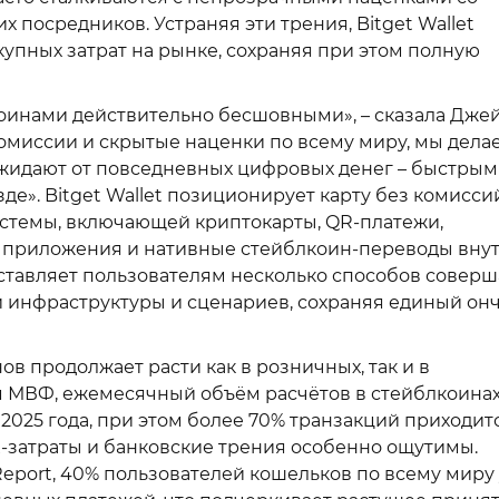
 посредников. Устраняя эти трения, Bitget Wallet
купных затрат на рынке, сохраняя при этом полную
коинами действительно бесшовными», – сказала Дже
 комиссии и скрытые наценки по всему миру, мы дела
ожидают от повседневных цифровых денег – быстрым
». Bitget Wallet позиционирует карту без комиссий
истемы, включающей криптокарты, QR-платежи,
и приложения и нативные стейблкоин-переводы вну
ставляет пользователям несколько способов соверш
ой инфраструктуры и сценариев, сохраняя единый он
в продолжает расти как в розничных, так и в
м МВФ, ежемесячный объём расчётов в стейблкоина
 2025 года, при этом более 70% транзакций приходит
-затраты и банковские трения особенно ощутимы.
 Report, 40% пользователей кошельков по всему миру