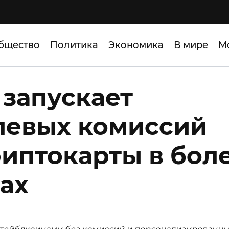
бщество
Политика
Экономика
В мире
М
t запускает
левых комиссий
риптокарты в бол
нах