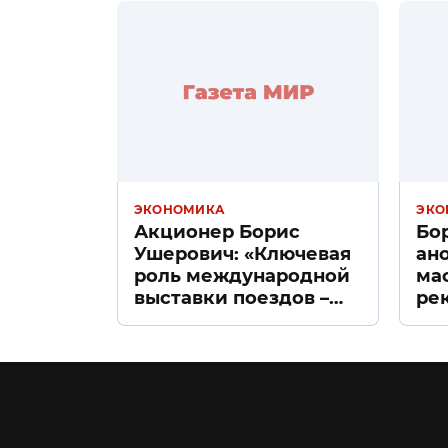
ЭКОНОМИКА
ЭКО
Акционер Борис
Бо
Ушерович: «Ключевая
ан
роль международной
ма
выставки поездов –
ре
поиск ответов на
«Д
вызовы времени»
Пе