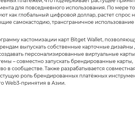
евных платежей, что подчеркивает растущее приня
мента для повседневного использования. По мере то
т как глобальный цифровой доллар, растет спрос н
щие самокастодию, трансграничное использование
ограмму кастомизации карт Bitget Wallet, позволяю
брендам выпускать собственные карточные дизайны 
 создавать персонализированные виртуальные карты
темы – совместно запускать брендированные карты,
во в сообществе. Также разрабатывается совместна
 растущую роль брендированных платёжных инструме
го Web3-принятия в Азии.