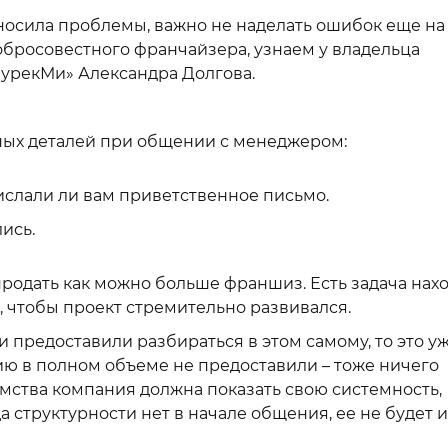
осила проблемы, важно не наделать ошибок еще на
обросовестного франчайзера, узнаем у владельца
урекМи» Александра Долгова.
ных деталей при общении с менеджером:
ислали ли вам приветственное письмо.
ись.
родать как можно больше франшиз. Есть задача нах
 чтобы проект стремительно развивался.
и предоставили разбираться в этом самому, то это у
ю в полном объеме не предоставили – тоже ничего
омства компания должна показать свою системность,
а структурности нет в начале общения, ее не будет и