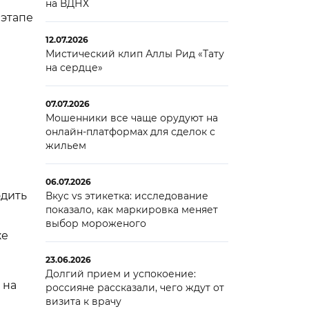
на ВДНХ
 этапе
12.07.2026
Мистический клип Аллы Рид «Тату
на сердце»
07.07.2026
Мошенники все чаще орудуют на
онлайн-платформах для сделок с
жильем
06.07.2026
одить
Вкус vs этикетка: исследование
показало, как маркировка меняет
выбор мороженого
же
23.06.2026
Долгий прием и успокоение:
 на
россияне рассказали, чего ждут от
визита к врачу