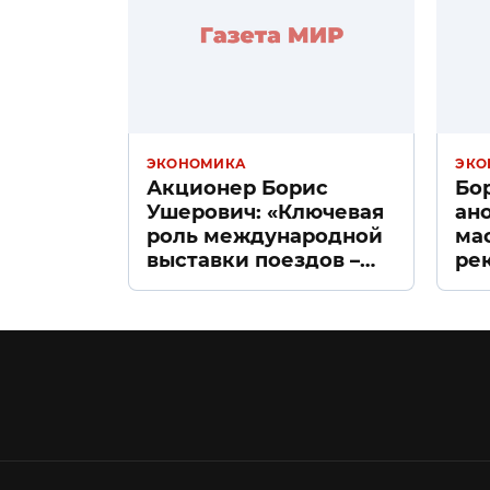
ЭКОНОМИКА
ЭКО
Акционер Борис
Бо
Ушерович: «Ключевая
ан
роль международной
ма
выставки поездов –
ре
поиск ответов на
«Д
вызовы времени»
Пе