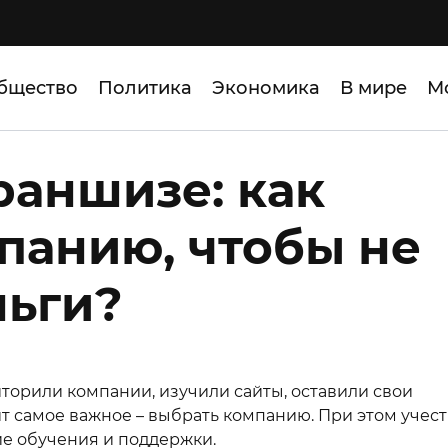
бщество
Политика
Экономика
В мире
М
раншизе: как
панию, чтобы не
ньги?
орили компании, изучили сайты, оставили свои
т самое важное – выбрать компанию. При этом учест
ие обучения и поддержки.