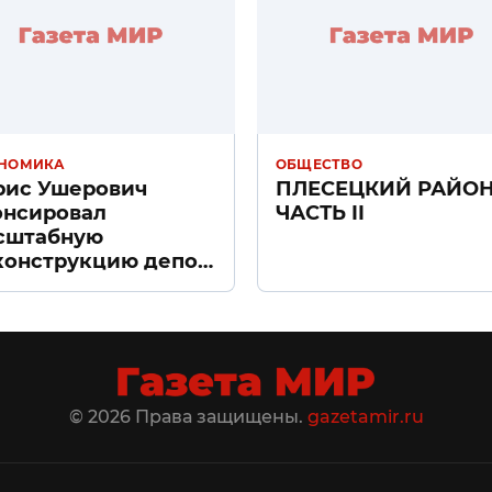
НОМИКА
ОБЩЕСТВО
рис Ушерович
ПЛЕСЕЦКИЙ РАЙО
онсировал
ЧАСТЬ II
сштабную
конструкцию депо
ачное» в Санкт-
тербурге
© 2026 Права защищены.
gazetamir.ru