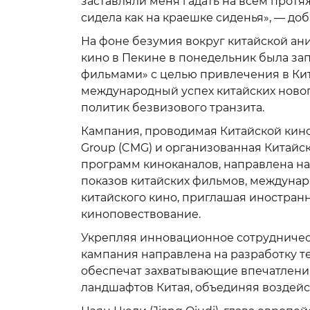
заставляли меня гадать на всем протя
сидела как на краешке сиденья», — доб
На фоне безумия вокруг китайской а
кино в Пекине в понедельник была за
фильмами» с целью привлечения в Кит
международный успех китайских новог
политик безвизового транзита.
Кампания, проводимая Китайской кин
Group (CMG) и организованная Китайс
программ киноканалов, направлена на
показов китайских фильмов, междуна
китайского кино, приглашая иностран
киноповествование.
Укрепляя инновационное сотрудничест
кампания направлена на разработку т
обеспечат захватывающие впечатления 
ландшафтов Китая, объединяя воздей