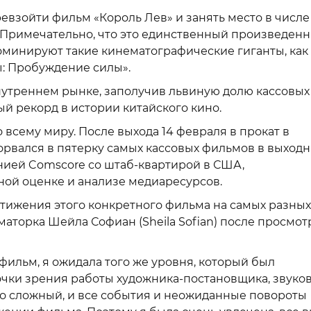
ревзойти фильм «Король Лев» и занять место в числе
 Примечательно, что это единственный произведен
доминируют такие кинематографические гиганты, как
ы: Пробуждение силы».
нутреннем рынке, заполучив львиную долю кассовых
ый рекорд в истории китайского кино.
 всему миру. После выхода 14 февраля в прокат в
орвался в пятерку самых кассовых фильмов в выход
нией Comscore со штаб-квартирой в США,
ой оценке и анализе медиаресурсов.
тижения этого конкретного фильма на самых разных
маторка Шейла Софиан (Sheila Sofian) после просмот
фильм, я ожидала того же уровня, который был
очки зрения работы художника-постановщика, звуко
ко сложный, и все события и неожиданные повороты