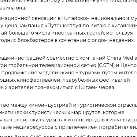
жении фильма. Поэтому я была очень увлечена, все 
авила она.
нимационной сенсации в Китайском национальном м
пущена кампания «Путешествуя по Китаю с китайски
ай большего числа иностранных гостей, используя
одних блокбастеров в сочетании с рядом недавних
оадминистрацией совместно с компаний China Medi
кой глобальной телевизионной сетью (CGTN) и Цент
 продвижение модели «кино + туризм» путем интег
родных кинофестивалей и зарубежных фестивалей
ных зрителей познакомиться с Китаем через
во между киноиндустрией и туристической отрасль
ематических туристических маршрутов, которые
как от кинокультуры, так и от природных и культур
ствие медиаресурсов с привлечением потребителей.