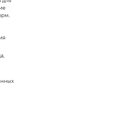
ь для
ие
орм.
ия
а,
енных