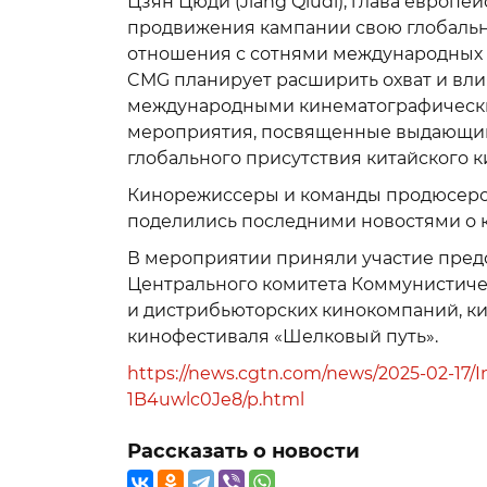
Цзян Цюди (Jiang Qiudi), глава европе
продвижения кампании свою глобальн
отношения с сотнями международных 
CMG планирует расширить охват и вли
международными кинематографически
мероприятия, посвященные выдающим
глобального присутствия китайского к
Кинорежиссеры и команды продюсеров,
поделились последними новостями о к
В мероприятии приняли участие пред
Центрального комитета Коммунистиче
и дистрибьюторских кинокомпаний, ки
кинофестиваля «Шелковый путь».
https://news.cgtn.com/news/2025-02-17/In
1B4uwlc0Je8/p.html
Рассказать о новости