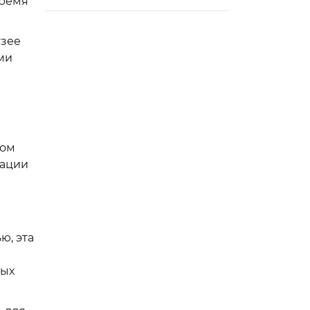
время
узее
ми
a
ром
рации
ю, эта
ных