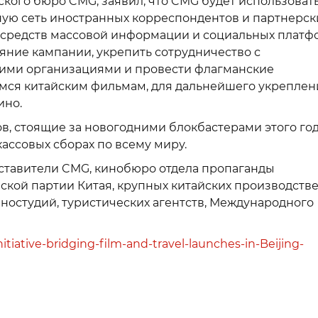
йского бюро CMG, заявил, что CMG будет использоват
ую сеть иностранных корреспондентов и партнерск
средств массовой информации и социальных платф
яние кампании, укрепить сотрудничество с
ми организациями и провести флагманские
ся китайским фильмам, для дальнейшего укреплен
ино.
 стоящие за новогодними блокбастерами этого год
ассовых сборах по всему миру.
ставители CMG, кинобюро отдела пропаганды
ской партии Китая, крупных китайских производств
ностудий, туристических агентств, Международного
itiative-bridging-film-and-travel-launches-in-Beijing-