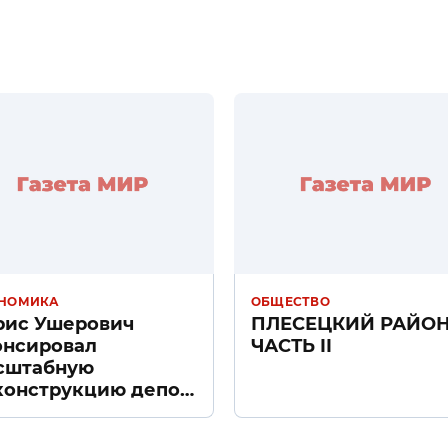
НОМИКА
ОБЩЕСТВО
рис Ушерович
ПЛЕСЕЦКИЙ РАЙО
онсировал
ЧАСТЬ II
сштабную
конструкцию депо
ачное» в Санкт-
тербурге