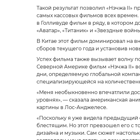
Такой результат позволил «Нэчжа II» п
самых кассовых фильмов всех времен.
в Голливуде фильм в ряду, в котором 
«Аватар», «Титаник» и «Звездные войн
В Китае этот фильм доминировал на в
сборов текущего года и установив нов
Успех фильма также вызывает волну по
Северной Америке фильм «Нэчжа II» в
дни, определяемую глобальной компа
специализирующейся на количественн
«Меня необыкновенно впечатлили дос
уровнях», — сказала американская ани
картины в Лос-Анджелесе.
«Поскольку я уже видела предыдущий 
блестящим. Но этот превзошел его с т
дизайна и музыки. Сам сюжет настоль