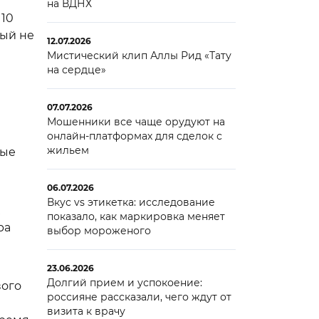
на ВДНХ
 10
ный не
12.07.2026
Мистический клип Аллы Рид «Тату
на сердце»
07.07.2026
Мошенники все чаще орудуют на
онлайн-платформах для сделок с
жильем
ные
06.07.2026
Вкус vs этикетка: исследование
показало, как маркировка меняет
ра
выбор мороженого
23.06.2026
Долгий прием и успокоение:
вого
россияне рассказали, чего ждут от
визита к врачу