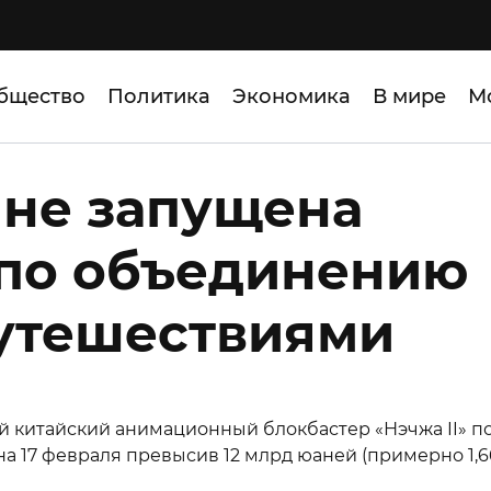
бщество
Политика
Экономика
В мире
М
ине запущена
 по объединению
путешествиями
 китайский анимационный блокбастер «Нэчжа II» п
а 17 февраля превысив 12 млрд юаней (примерно 1,6