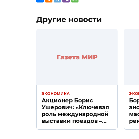
Другие новости
ЭКОНОМИКА
ЭКО
Акционер Борис
Бо
Ушерович: «Ключевая
ан
роль международной
ма
выставки поездов –
ре
поиск ответов на
«Д
вызовы времени»
Пе