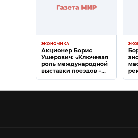
ЭКОНОМИКА
ЭКО
Акционер Борис
Бо
Ушерович: «Ключевая
ан
роль международной
ма
выставки поездов –
ре
поиск ответов на
«Д
вызовы времени»
Пе