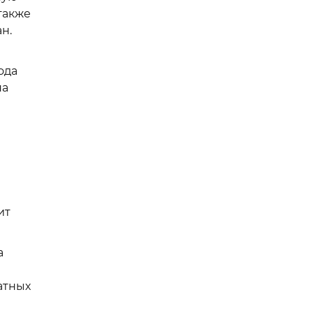
также
н.
ода
на
ит
а
атных