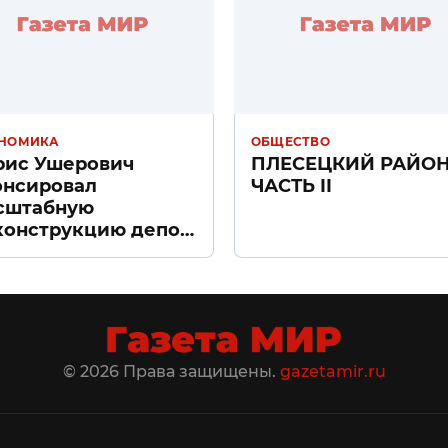
НОМИКА
ОБЩЕСТВО
рис Ушерович
ПЛЕСЕЦКИЙ РАЙО
онсировал
ЧАСТЬ II
сштабную
конструкцию депо
ачное» в Санкт-
тербурге
© 2026 Права защищены.
gazetamir.ru