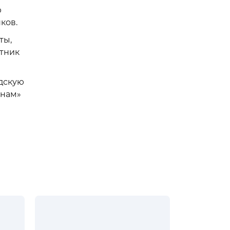
ю
ков.
ты,
стник
дскую
инам»