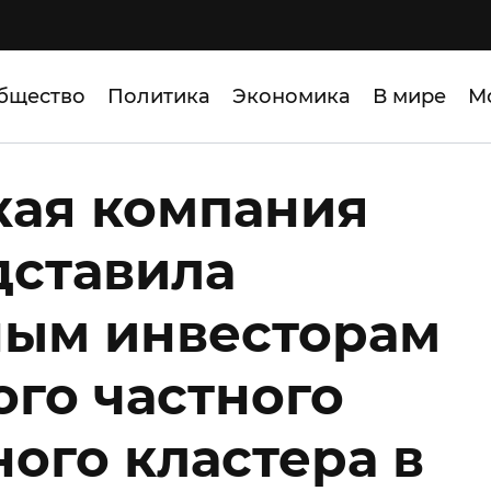
бщество
Политика
Экономика
В мире
М
кая компания
дставила
ным инвесторам
ого частного
ого кластера в