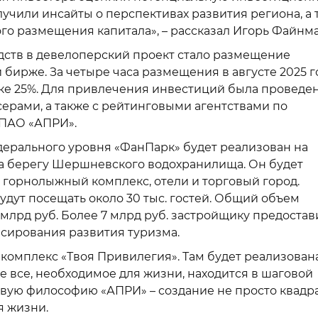
лучили инсайты о перспективах развития региона, а 
го размещения капитала», – рассказал Игорь Файнма
ств в девелоперский проект стало размещение
бирже. За четыре часа размещения в августе 2025 г
авке 25%. Для привлечения инвестиций была проведе
ерами, а также с рейтинговыми агентствами по
 ПАО «АПРИ».
ерального уровня «ФанПарк» будет реализован на
на берегу Шершневского водохранилища. Он будет
, горнолыжный комплекс, отели и торговый город.
удут посещать около 30 тыс. гостей. Общий объем
 млрд руб. Более 7 млрд руб. застройщику предостав
сирования развития туризма.
 комплекс «Твоя Привилегия». Там будет реализован
е все, необходимое для жизни, находится в шаговой
новую философию «АПРИ» – создание не просто квадр
я жизни.