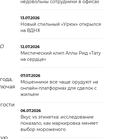
недовольны сотрудники в офисах
13.07.2026
Новый стильный «Урюк» открылся
на ВДНХ
АО
12.07.2026
Мистический клип Аллы Рид «Тату
на сердце»
07.07.2026
года,
Мошенники все чаще орудуют на
ключая
онлайн-платформах для сделок с
жильем
 гости
06.07.2026
Вкус vs этикетка: исследование
показало, как маркировка меняет
выбор мороженого
ную