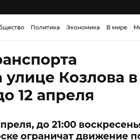
бщество
Политика
Экономика
В мире
М
ранспорта
 улице Козлова в
о 12 апреля
апреля, до 21:00 воскресень
орске ограничат движение п