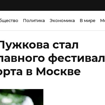
бщество
Политика
Экономика
В мире
М
Лужкова стал
лавного фестива
орта в Москве