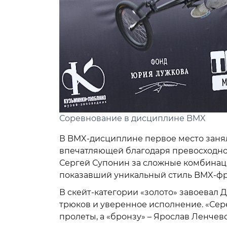
Соревнование в дисциплине BMX
В BMX-дисциплине первое место занял
впечатляющей благодаря превосходно
Сергей Супонин за сложные комбинаци
показавший уникальный стиль BMX-фр
В скейт-категории «золото» завоевал
трюков и уверенное исполнение. «Сер
пролеты, а «бронзу» – Ярослав Ленче