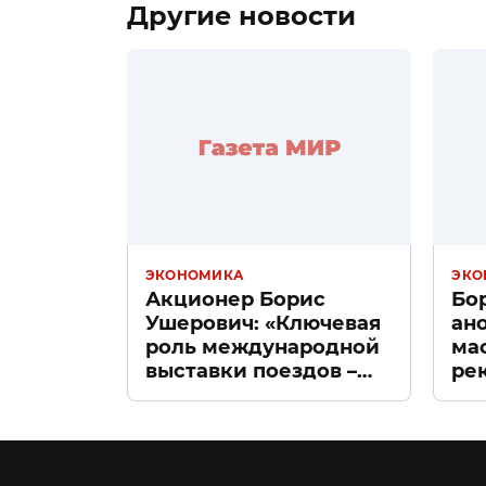
Другие новости
ЭКОНОМИКА
ЭКО
Акционер Борис
Бо
Ушерович: «Ключевая
ан
роль международной
ма
выставки поездов –
ре
поиск ответов на
«Д
вызовы времени»
Пе