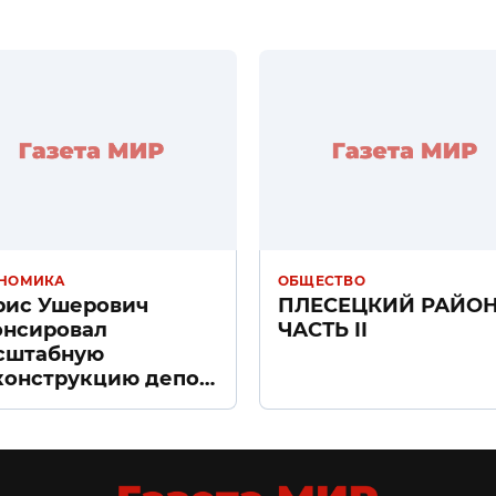
НОМИКА
ОБЩЕСТВО
рис Ушерович
ПЛЕСЕЦКИЙ РАЙО
онсировал
ЧАСТЬ II
сштабную
конструкцию депо
ачное» в Санкт-
тербурге