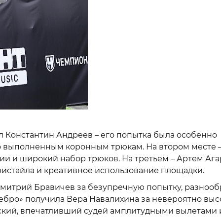
 Константин Андреев – его попытка была особенно
 выполненным коронным трюкам. На втором месте 
и и широкий набор трюков. На третьем – Артем Ага
истайла и креативное использование площадки.
 Дмитрий Бравичев за безупречную попытку, разноо
ебро» получила Вера Навалихина за невероятно выс
вский, впечатливший судей амплитудными вылетами 