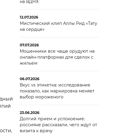
на ВДНХ
12.07.2026
Мистический клип Аллы Рид «Тату
на сердце»
07.07.2026
Мошенники все чаще орудуют на
онлайн-платформах для сделок с
жильем
06.07.2026
Вкус vs этикетка: исследование
показало, как маркировка меняет
выбор мороженого
одный
ятий
23.06.2026
Долгий прием и успокоение:
россияне рассказали, чего ждут от
ости,
визита к врачу