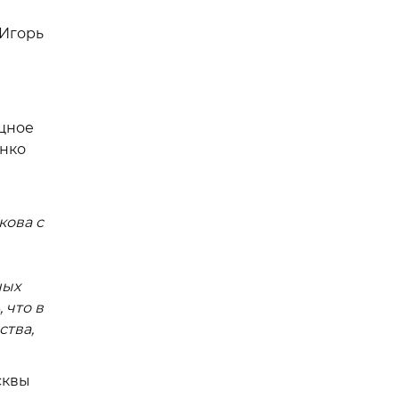
 Игорь
щное
енко
ова с
ных
 что в
ства,
сквы