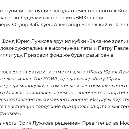
выступили настоящие звезды отечественного скейта
валенко. Судьями в категории «BMX» стали
еры Федор Забалуев, Александр Белевский и Павел
 Фонд Юрия Лужкова вручил кубки «За самое зрели
головокружительные высотные вылеты и Петру Павл
мплитуду. Призовой фонд же будет разыгран в
ова Елена Батурина отметила, что «
Фонд Юрия Лужк
ет фестиваль
The BOWL, продолжая работу Юрия
 среди молодежи, в том числе и экстремальных его
 в Москве появилось огромное количество спортив
сь состязания высочайшего уровня. Мы рады видеть,
ятся настоящие городские праздники спорта и мастер
стников
».
в честь Юрия Лужкова решением Правительства Мо