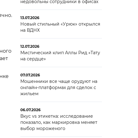
недовольны сотрудники в офисах
ячно.
13.07.2026
Новый стильный «Урюк» открылся
на ВДНХ
12.07.2026
ного
Мистический клип Аллы Рид «Тату
ает
на сердце»
07.07.2026
нке
Мошенники все чаще орудуют на
онлайн-платформах для сделок с
жильем
06.07.2026
Вкус vs этикетка: исследование
показало, как маркировка меняет
выбор мороженого