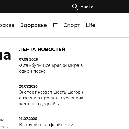
Найти
осква
Здоровье
IT
Спорт
Life
ла
ЛЕНТА НОВОСТЕЙ
07.08.2026
«Стамбул»: Все краски мира в
одной песне
20.07.2026
Эксперт назвал шесть шагов к
спасению проекта в условиях
жесткого дедлайна
16.07.2026
им
Вернулись в офлайн: чем
сего