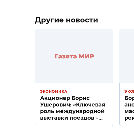
Другие новости
ЭКОНОМИКА
ЭКО
Акционер Борис
Бо
Ушерович: «Ключевая
ан
роль международной
ма
выставки поездов –
ре
поиск ответов на
«Д
вызовы времени»
Пе