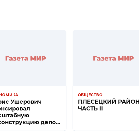
НОМИКА
ОБЩЕСТВО
рис Ушерович
ПЛЕСЕЦКИЙ РАЙО
онсировал
ЧАСТЬ II
сштабную
конструкцию депо
ачное» в Санкт-
тербурге