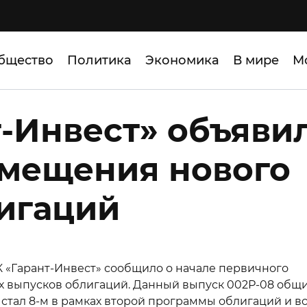
бщество
Политика
Экономика
В мире
М
-Инвест» объяви
змещения нового
игаций
«Гарант-Инвест» сообщило о начале первичного
 выпусков облигаций. Данный выпуск 002Р-08 общ
тал 8-м в рамках второй программы облигаций и в