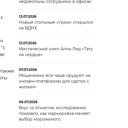
недовольны сотрудники в офисах
13.07.2026
х
Новый стильный «Урюк» открылся
на ВДНХ
ач
12.07.2026
 “с
Мистический клип Аллы Рид «Тату
ак
на сердце»
07.07.2026
 также
Мошенники все чаще орудуют на
оты
онлайн-платформах для сделок с
жильем
06.07.2026
Вкус vs этикетка: исследование
показало, как маркировка меняет
выбор мороженого