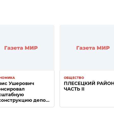
НОМИКА
ОБЩЕСТВО
рис Ушерович
ПЛЕСЕЦКИЙ РАЙО
онсировал
ЧАСТЬ II
сштабную
конструкцию депо
ачное» в Санкт-
тербурге