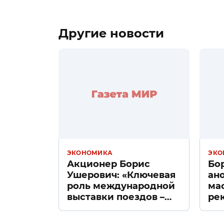
Другие новости
ЭКОНОМИКА
ЭКО
Акционер Борис
Бо
Ушерович: «Ключевая
ан
роль международной
ма
выставки поездов –
ре
поиск ответов на
«Д
вызовы времени»
Пе