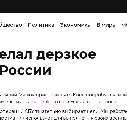
бщество
Политика
Экономика
В мире
М
делал дерзкое
 России
асилий Малюк пригрозил, что Киев попробует усили
и России, пишет
Politico
со ссылкой на его слова.
цопераций СБУ тщательно выбирает цели. Мы работа
 противник использует для выполнения своих военн