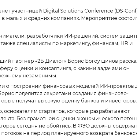
ет участницей Digital Solutions Conference (DS-Conf)
 в малых и средних компаниях.
Мероприятие состоит
ниматели, разработчики ИИ-решений, систем защит
 также специалисты по маркетингу, финансам, HR и
щий партнер «2Б Диалог» Борис Богоутдинов расска
феру оценки и консалтинга, с какими задачами он
прежнему незаменимы.
ии о построении финансовых моделей ИИ-проектов 
Борис поделится секретами создания финансово-
торые получат высокую оценку банков и инвесторов.
о, основателям стартапов, которые разрабатывают
ллекта. Без грамотной оценки экономического потен
кторов сегодня не обойтись. В ФЭО должны содержа
х потоков на период планируемого возврата банковс