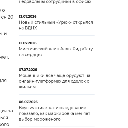
недовольны сотрудники в офисах
 о
ся 20
13.07.2026
Новый стильный «Урюк» открылся
на ВДНХ
ы и
12.07.2026
Мистический клип Аллы Рид «Тату
на сердце»
жет,
07.07.2026
Мошенники все чаще орудуют на
для
онлайн-платформах для сделок с
жильем
06.07.2026
Вкус vs этикетка: исследование
циала
показало, как маркировка меняет
ться
выбор мороженого
кого