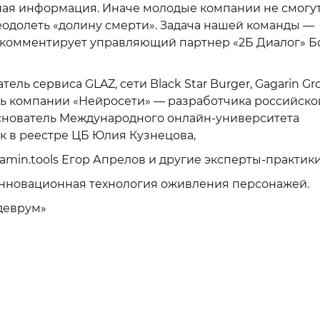
ная информация. Иначе молодые компании не смогу
одолеть «долину смерти». Задача нашей команды —
 — комментирует управляющий партнер «2Б Диалог» Б
ель сервиса GLAZ, сети Black Star Burger, Gagarin Gr
ель компании «Нейросети» — разработчика российско
основатель Международного онлайн-университета
 в реестре ЦБ Юлия Кузнецова,
amin.tools Егор Апрелов и другие эксперты-практики
нновационная технология оживления персонажей.
деврум»