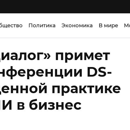
бщество
Политика
Экономика
В мире
М
Диалог» примет
онференции DS-
щенной практике
И в бизнес