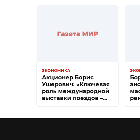
ЭКОНОМИКА
ЭКО
Акционер Борис
Бо
Ушерович: «Ключевая
ан
роль международной
ма
выставки поездов –
ре
поиск ответов на
«Д
вызовы времени»
Пе