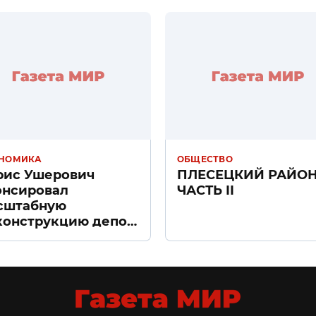
НОМИКА
ОБЩЕСТВО
рис Ушерович
ПЛЕСЕЦКИЙ РАЙО
онсировал
ЧАСТЬ II
сштабную
конструкцию депо
ачное» в Санкт-
тербурге