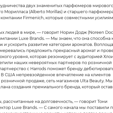
трудничества двух знаменитых парфюмеров мировог
 Морилласа (Alberto Morillas) и старшего парфюмер
из компании Firmenich, которые совместными усилия
ых людей в мире, — говорит Норин Додж (Noreen Dod
омпании Luxe Brands. — Мы знаем, что она способна 
к и ускорить развитие категории ароматов. Воплоща
амеревались предложить прекрасный аромат и пров
ого уровня, которая резонирует с аудиторией Хлои
репили наших невероятных партнеров по розничной
артнерство с Harrods поможет бренду дебютироват
. В США непревзойденное впечатление на клиентов
розничной продаже, сеть магазинов Ulta Beauty. Мы
плана создания премиального бренда, который остав
, рассчитанные на долговечность, — говорит Тони
ектор Luxe Brands. — С самого начала мы поставили 