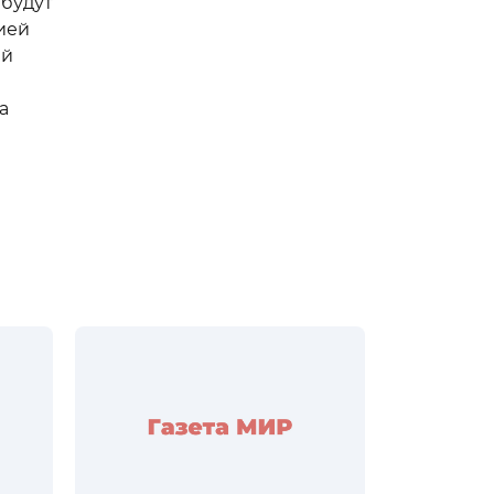
 будут
ией
ый
а