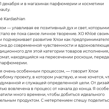
с 1 декабря и в магазинах парфюмерии и косметики
auty.
ои — улавливая ее позитивный дух и свет, которыми
стало ее пока самое личное творение. XO Khloé свои
м подчеркивает развитие Хлои как предпринимателя
кона до современной чувственности и вдохновляющ
диционного для этой категории товаров исполнения,
омат, находящийся на пересечении роскоши, перед
 парфюмерии.
ня очень особенным процессом, — говорит Хлои
юбому проекту, в котором участвую, и мне хочется, 
одуманной и служащей определенной цели. От диза
ью вовлечена в процесс от начала до конца. Я особ
ратили много времени, чтобы добиться идеального
ательным продуктом. С нетерпением спешу поделить