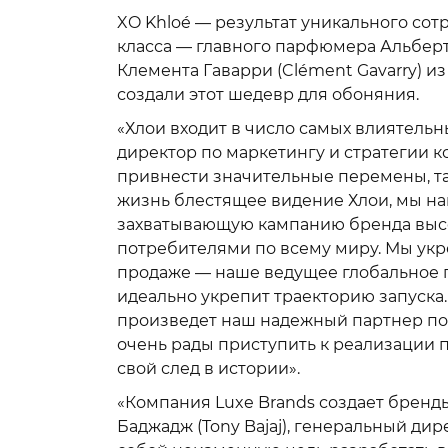
XO Khloé — результат уникального со
класса — главного парфюмера Альберто
Клемента Гаварри (Clément Gavarry) 
создали этот шедевр для обоняния.
«Хлои входит в число самых влиятельн
директор по маркетингу и стратегии к
привнести значительные перемены, та
жизнь блестящее видение Хлои, мы н
захватывающую кампанию бренда высок
потребителями по всему миру. Мы ук
продаже — наше ведущее глобальное п
идеально укрепит траекторию запуска
произведет наш надежный партнер по 
очень рады приступить к реализации 
свой след в истории».
«Компания Luxe Brands создает бренды
Баджадж (Tony Bajaj), генеральный дир