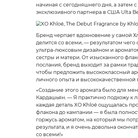
начиная с сегодняшнего дня, а затем 
эксклюзивного партнера в США Ulta Be
Бренд черпает вдохновение у самой Хл
делится со всеми, — результатом чего 
ультра-люксовым дизайном и аромато
сестры и матери. От изысканного фла
послания, бренд выходит за рамки тра
чтобы предложить высококлассный ар
личного опыта и высококачественной
«Создание этого аромата было для ме
Кардашьян. — Я практично подхожу к л
каждая деталь XO Khloé ощущалась пр
флакона до кампании — я была полност
горжусь ароматом, на который мы пот
результата, и я очень довольна оконч
со всеми!»