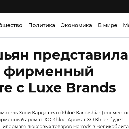
бщество
Политика
Экономика
В мире
М
ьян представила
й фирменный
е с Luxe Brands
атель Хлои Кардашьян (Khloé Kardashian) совместно
рменный аромат: XO Khloé. Аромат XO Khloé будет
нивермаге люксовых товаров Harrods в Великобрита