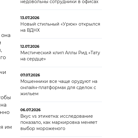
недовольны сотрудники в офисах
13.07.2026
Новый стильный «Урюк» открылся
на ВДНХ
 она
м
12.07.2026
,
Мистический клип Аллы Рид «Тату
его
на сердце»
ачи
07.07.2026
Мошенники все чаще орудуют на
онлайн-платформах для сделок с
жильем
чтобы
йна
06.07.2026
енно
Вкус vs этикетка: исследование
показало, как маркировка меняет
ся им
выбор мороженого