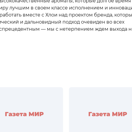
ысококачественные ароматы, которые долгое время
миру лучшим в своем классе исполнением и инновац
 работать вместе с Хлои над проектом бренда, котор
ический и дальновидный подход очевиден во всех
 беспрецедентным — мы с нетерпением ждем выхода н