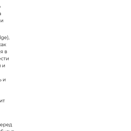
о
а
ми
ge),
как
я в
ести
 и
ь и
ит
перед