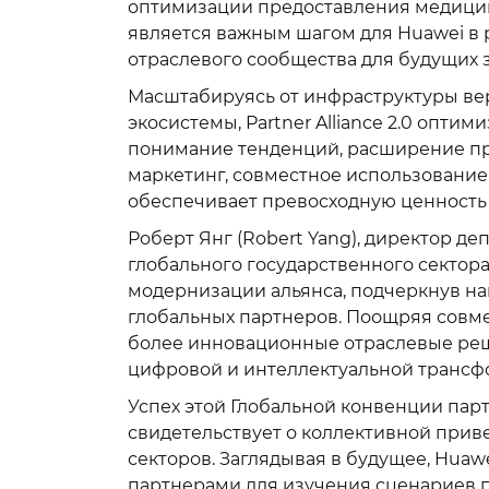
оптимизации предоставления медицин
является важным шагом для Huawei в 
отраслевого сообщества для будущих з
Масштабируясь от инфраструктуры вер
экосистемы, Partner Alliance 2.0 опт
понимание тенденций, расширение пр
маркетинг, совместное использование 
обеспечивает превосходную ценность 
Роберт Янг (Robert Yang), директор д
глобального государственного сектор
модернизации альянса, подчеркнув н
глобальных партнеров. Поощряя совме
более инновационные отраслевые реш
цифровой и интеллектуальной трансф
Успех этой Глобальной конвенции пар
свидетельствует о коллективной при
секторов. Заглядывая в будущее, Huaw
партнерами для изучения сценариев 