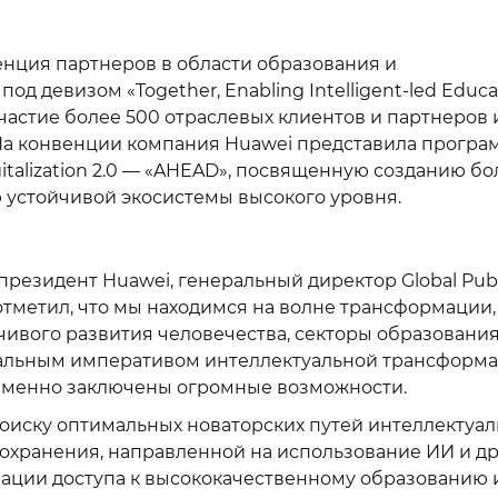
енция партнеров в области образования и
од девизом «Together, Enabling Intelligent-led Educa
частие более 500 отраслевых клиентов и партнеров 
 На конвенции компания Huawei представила програ
Digitalization 2.0 — «AHEAD», посвященную созданию б
ю устойчивой экосистемы высокого уровня.
-президент Huawei, генеральный директор Global Publ
отметил, что мы находимся на волне трансформации,
чивого развития человечества, секторы образования
бальным императивом интеллектуальной трансформ
ременно заключены огромные возможности.
оиску оптимальных новаторских путей интеллектуа
охранения, направленной на использование ИИ и др
зации доступа к высококачественному образованию 