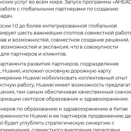
ских услуг во всем мире. Запуск программы «AHEA
работе с глобальными партнерами по созданию
адач.
сии 1.0 до более интегрированной глобальной
имизирует шесть важнейших столпов совместной работ
ав и возможностей, совместное создание решений,
возможностей и экспансия, что в совокупности
для партнеров и клиентов.
епартамента развития партнеров, подразделение
а, Huawei, изложил основную дорожную карту
амерение Huawei мобилизовать коллективный опыт
стную работу, Huawei имеет возможность предлагат
ения, тем самым обеспечивая качественный скачок
ормации секторов образования и здравоохранения.
тнеров по образованию и здравоохранению в Китае
верженности Huawei и ее партнеров продвижению д
ei будет углублять стратегическую синергию с
применения, совместного внедрения передовых