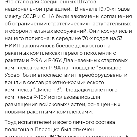
Это стало для Соединенных Штатов
национальной трагедией… В начале 1970-х годов
между СССР и США были заключены соглашения
об ограничении стратегических наступательных
и оборонительных вооружений. Они коснулись и
нашего полигона: в середине 70-х годов на 53
НИИП закончилось боевое дежурство на
ракетных комплексах первого поколения с
ракетами Р-9А и Р-16У. Два наземных стартовых
комплекса ракет Р-9А на площадке “Большое
Усово” были впоследствии переоборудованы и
вошли в состав ракетно-космического
комплекса “Циклон-3”. Площадки ракетного
комплекса Р-16У использовались для
размещения войсковых частей, оснащенных
новыми ракетными комплексами.
Труд испытателей и всего личного состава
полигона в Плесецке был отмечен
командованием РВСН и руководством страны. 5