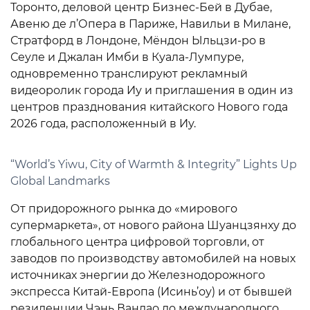
Торонто, деловой центр Бизнес-Бей в Дубае,
Авеню де л’Опера в Париже, Навильи в Милане,
Стратфорд в Лондоне, Мёндон Ыльцзи-ро в
Сеуле и Джалан Имби в Куала-Лумпуре,
одновременно транслируют рекламный
видеоролик города Иу и приглашения в один из
центров празднования китайского Нового года
2026 года, расположенный в Иу.
“World’s Yiwu, City of Warmth & Integrity” Lights Up
Global Landmarks
От придорожного рынка до «мирового
супермаркета», от нового района Шуанцзянху до
глобального центра цифровой торговли, от
заводов по производству автомобилей на новых
источниках энергии до Железнодорожного
экспресса Китай-Европа (Исинь’оу) и от бывшей
резиденции Чэнь Вандао до международного