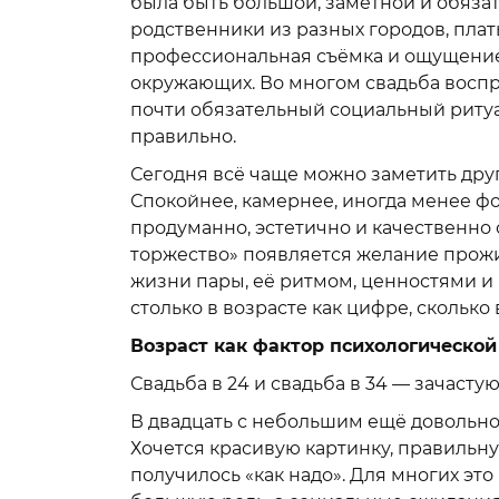
была быть большой, заметной и обяза
родственники из разных городов, плат
профессиональная съёмка и ощущение, ч
окружающих. Во многом свадьба восп
почти обязательный социальный ритуа
правильно.
Сегодня всё чаще можно заметить дру
Спокойнее, камернее, иногда менее ф
продуманно, эстетично и качественно
торжество» появляется желание прожи
жизни пары, её ритмом, ценностями и 
столько в возрасте как цифре, скольк
Возраст как фактор психологической
Свадьба в 24 и свадьба в 34 — зачаст
В двадцать с небольшим ещё довольно 
Хочется красивую картинку, правильну
получилось «как надо». Для многих эт