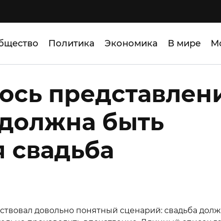
бщество
Политика
Экономика
В мире
М
ось представлен
й должна быть
 свадьба
ествовал довольно понятный сценарий: свадьба дол