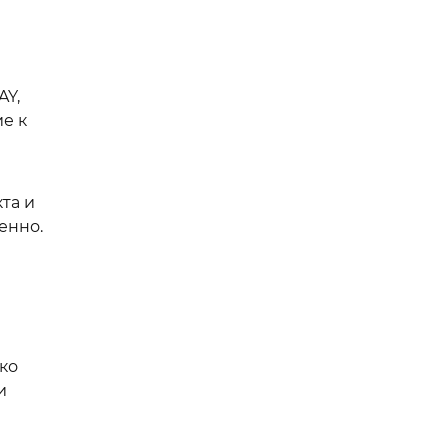
AY,
ие к
та и
енно.
ько
и