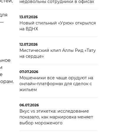
стей,
недовольны сотрудники в офисах
для
13.07.2026
 —
Новый стильный «Урюк» открылся
на ВДНХ
12.07.2026
Мистический клип Аллы Рид «Тату
на сердце»
ьное
м
07.07.2026
не
Мошенники все чаще орудуют на
борам.
онлайн-платформах для сделок с
жильем
06.07.2026
Вкус vs этикетка: исследование
показало, как маркировка меняет
выбор мороженого