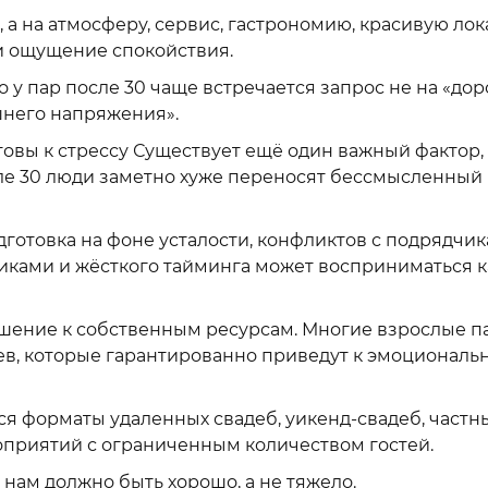
, а на атмосферу, сервис, гастрономию, красивую ло
и ощущение спокойствия.
 у пар после 30 чаще встречается запрос не на «дор
шнего напряжения».
овы к стрессу Существует ещё один важный фактор,
ле 30 люди заметно хуже переносят бессмысленный
готовка на фоне усталости, конфликтов с подрядчик
иками и жёсткого тайминга может восприниматься к
ошение к собственным ресурсам. Многие взрослые п
ев, которые гарантированно приведут к эмоциональ
я форматы удаленных свадеб, уикенд-свадеб, частн
оприятий с ограниченным количеством гостей.
 нам должно быть хорошо, а не тяжело.