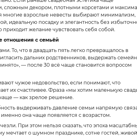
ьно. Если раньше свадебная эстетика чаще
, сложным декором, плотными корсетами и максим
ня многие взрослые невесты выбирают минимализм,
ой, идеальную посадку и элегантность без избыточн
 приходит желание чувствовать себя собой.
е отношения с семьёй
и. То, что в двадцать пять легко превращалось в
игласить дальних родственников, выдержать семей
ринято», — после 30 всё чаще становится вопросом
ают чужое недовольство, если понимают, что
ет их счастливее. Фраза «мы хотим маленькую свад
 чаще — как зрелое решение.
бность выдерживать давление семьи напрямую связа
именно она чаще появляется с возрастом.
езли. При этом нельзя сказать, что эпоха масштабн
му мечтает о шумном празднике, сотне гостей, живо