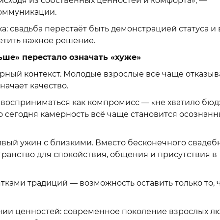
исходя из собственных ценностей и комфорта», —
оммуникации.
а: свадьба перестаёт быть демонстрацией статуса и 
етить важное решение.
ьше» перестало означать «хуже»
урный контекст. Молодые взрослые всё чаще отказы
начает качество.
 восприниматься как компромисс — «не хватило бюд
то сегодня камерность всё чаще становится осознан
сивый ужин с близкими. Вместо бесконечного свадеб
транство для спокойствия, общения и присутствия в
тками традиций — возможность оставить только то, 
нии ценностей: современное поколение взрослых л