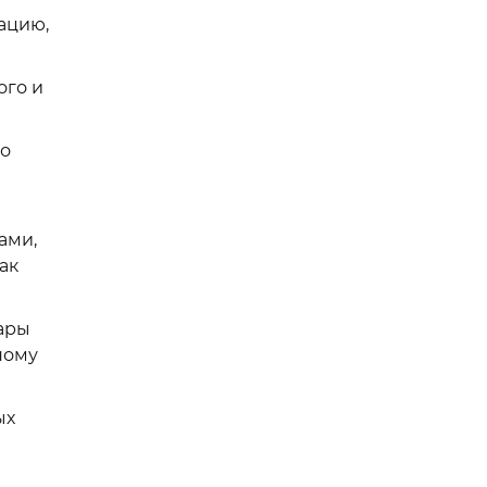
кацию,
ого и
 о
ами,
ак
ары
ному
ых