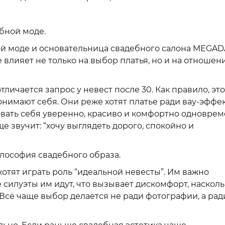
бной моде.
ой моде и основательница свадебного салона MEGAD
е влияет не только на выбор платья, но и на отношен
личается запрос у невест после 30. Как правило, это
нимают себя. Они реже хотят платье ради вау-эффек
вовать себя уверенно, красиво и комфортно одноврем
ще звучит: “хочу выглядеть дорого, спокойно и
илософия свадебного образа.
отят играть роль “идеальной невесты”. Им важно
е силуэты им идут, что вызывает дискомфорт, наскол
Всё чаще выбор делается не ради фотографии, а рад