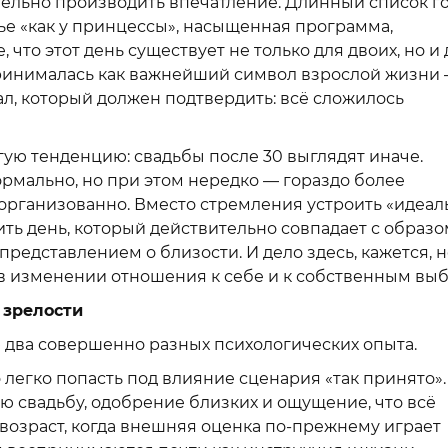
тельно производить впечатление. Длинный список го
ье «как у принцессы», насыщенная программа,
то этот день существует не только для двоих, но и 
ринималась как важнейший символ взрослой жизни
л, который должен подтвердить: всё сложилось
гую тенденцию: свадьбы после 30 выглядят иначе.
ормально, но при этом нередко — гораздо более
 организованно. Вместо стремления устроить «идеал
ть день, который действительно совпадает с образо
представлением о близости. И дело здесь, кажется, 
о в изменении отношения к себе и к собственным вы
 зрелости
ую два совершенно разных психологических опыта.
легко попасть под влияние сценария «так принято».
ю свадьбу, одобрение близких и ощущение, что всё
о возраст, когда внешняя оценка по-прежнему играет