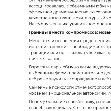
Эти изменения хорошо заметны визуал
ассоциировалась с объёмными юбками
эффектной драматичностью, то сегод
качественные ткани, архитектурный кр
На смену желанию удивить постепенно
Границы вместо компромиссов: новы
Меняются и отношения с родственникам
источник тревоги — необходимость пр
традиции или организовать всё «как п
личных границ.
Взрослые пары обычно легче выдержив
выбранный формат действительно дела
всё реже звучит как оправдание и всё
Семейные психологи отмечают: спосо
уровнем эмоциональной автономии. И 
Почему большие свадьбы никуда не исч
свадеб закончилась. Кто-то по-прежне