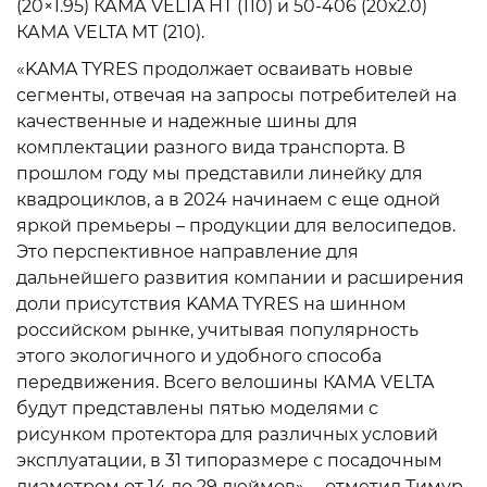
(20×1.95) КАМА VELTA HT (110) и 50-406 (20х2.0)
КАМА VELTA MT (210).
«KAMA TYRES продолжает осваивать новые
сегменты, отвечая на запросы потребителей на
качественные и надежные шины для
комплектации разного вида транспорта. В
прошлом году мы представили линейку для
квадроциклов, а в 2024 начинаем с еще одной
яркой премьеры – продукции для велосипедов.
Это перспективное направление для
дальнейшего развития компании и расширения
доли присутствия KAMA TYRES на шинном
российском рынке, учитывая популярность
этого экологичного и удобного способа
передвижения. Всего велошины КАМА VELTA
будут представлены пятью моделями с
рисунком протектора для различных условий
эксплуатации, в 31 типоразмере с посадочным
диаметром от 14 до 29 дюймов», – отметил Тимур