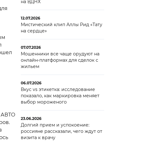
на ВДНХ
для
12.07.2026
Мистический клип Аллы Рид «Тату
на сердце»
ым
л
07.07.2026
ошел
Мошенники все чаще орудуют на
онлайн-платформах для сделок с
жильем
06.07.2026
Вкус vs этикетка: исследование
показало, как маркировка меняет
выбор мороженого
ЮЧАВТО
23.06.2026
ров.
Долгий прием и успокоение:
в
россияне рассказали, чего ждут от
ось
визита к врачу