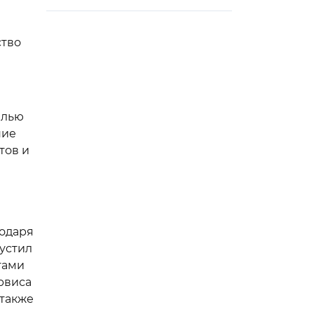
ство
елью
ние
тов и
годаря
пустил
тами
рвиса
 также