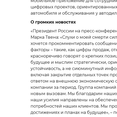
мобильное приложение для сотруднико
цифровых проектов, ориентированных 
автомобиля и обслуживания у автодил
О громких новостях
«Президент России на пресс-конферен
Марка Твена: «Слухи о моей смерти с
хочется прокомментировать сообщен
факторы – такие, как цифры продаж, о
красноречиво говорят о крепких пози
будущее и мыслим стратегически, ори
устойчивость, а не сиюминутный инф
включая закрытие отдельных точек пр
ответом на внешнюю экономическую си
компании за период. Группа компаний
новым вызовам. Мы благодарим наших 
наши усилия направлены на обеспече
потребностей наших клиентов. Мы пр
достижениях и планах на будущее», – 