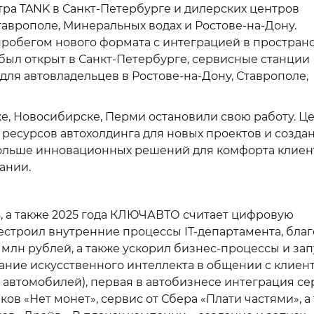
ра TANK в Санкт-Петербурге и дилерских центров
аврополе, Минеральных водах и Ростове-на-Дону.
обегом нового формата с интеграцией в простран
был открыт в Санкт-Петербурге, сервисные станции
я автовладельцев в Ростове-на-Дону, Ставрополе,
, Новосибирске, Перми остановили свою работу. Ц
ресурсов автохолдинга для новых проектов и созда
больше инновационных решений для комфорта клиен
ании.
, а также 2025 года КЛЮЧАВТО считает цифровую
строил внутренние процессы IT-департамента, бла
млн рублей, а также ускорил бизнес-процессы и за
вание искусственного интеллекта в общении с клиен
 автомобилей), первая в автобизнесе интеграция се
в «Нет монет», сервис от Сбера «Плати частями», а