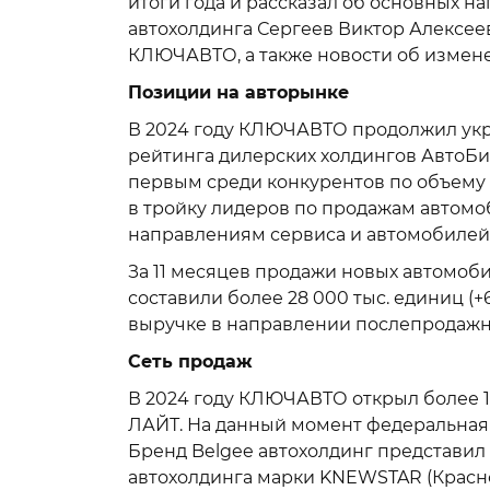
итоги года и рассказал об основных н
автохолдинга Сергеев Виктор Алексее
КЛЮЧАВТО, а также новости об измене
Позиции на авторынке
В 2024 году КЛЮЧАВТО продолжил укр
рейтинга дилерских холдингов АвтоБ
первым среди конкурентов по объему
в тройку лидеров по продажам автомо
направлениям сервиса и автомобилей 
За 11 месяцев продажи новых автомоби
составили более 28 000 тыс. единиц (+6
выручке в направлении послепродажно
Сеть продаж
В 2024 году КЛЮЧАВТО открыл более 
ЛАЙТ. На данный момент федеральная 
Бренд Belgee автохолдинг представил
автохолдинга марки KNEWSTAR (Краснода