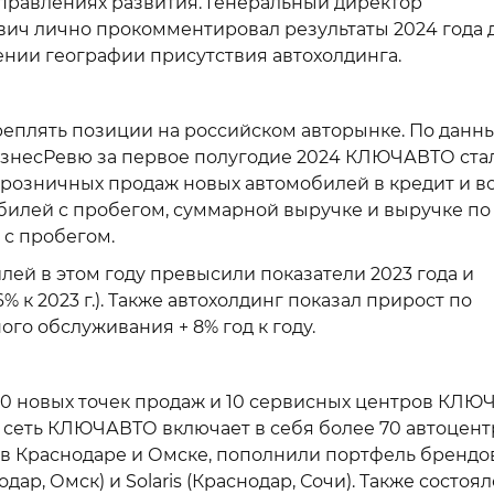
аправлениях развития. Генеральный директор
вич лично прокомментировал результаты 2024 года 
нии географии присутствия автохолдинга.
еплять позиции на российском авторынке. По данн
изнесРевю за первое полугодие 2024 КЛЮЧАВТО ста
 розничных продаж новых автомобилей в кредит и в
билей с пробегом, суммарной выручке и выручке по
с пробегом.
лей в этом году превысили показатели 2023 года и
% к 2023 г.). Также автохолдинг показал прирост по
го обслуживания + 8% год к году.
10 новых точек продаж и 10 сервисных центров КЛ
сеть КЛЮЧАВТО включает в себя более 70 автоцент
 в Краснодаре и Омске, пополнили портфель брендо
р, Омск) и Solaris (Краснодар, Сочи). Также состоял