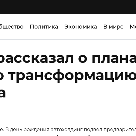
бщество
Политика
Экономика
В мире
М
ссказал о план
ю трансформаци
а
е. В день рождения автохолдинг подвел предварите