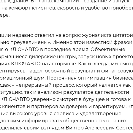
в «Драйв». В планах компании – создание и запуск
на комфорт клиентов, скорость и удобство приобре
ера.
ции недавно ответил на вопрос журналиста цитатой
ильно преувеличены». Именно этой известной фразой
ия о КЛЮЧАВТО в последнее время. Объективные
ткрывшиеся дилерские центры, запуск новых проекто
циях КЛЮЧАВТО на авторынке. Как и всегда, мы смот
ентируясь на долгосрочный результат и финансовую
ормационный шум. Постоянная оптимизация бизнеса
одаж – непрерывный процесс, который является как
туацию, так и анализом результатов деятельности
 КЛЮЧАВТО уверенно смотрит в будущее и готова к
клиентов и партнеров за доверие и гарантируем, чт
ние высокого уровня сервиса и удовлетворение
одолжим информировать общественность о наших
поделился своим взглядом Виктор Алексеевич Сергее