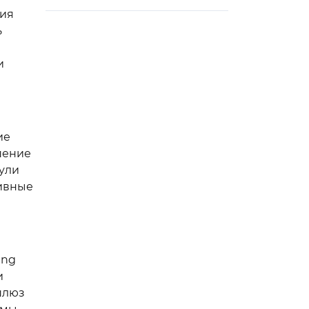
ния
ь
и
ие
шение
ули
тивные
ing
и
шлюз