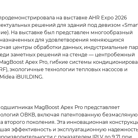
 продемонстрировала на выставке AHR Expo 2026
ктуальных решений для зданий под девизом «Smart
ие). На выставке был представлен многообразный
дназначенных для удовлетворения меняющихся
ючая центры обработки данных, индустриальные пар
реди заметных решений на стенде — центробежный
agBoost Apex Pro, гибкие системы кондиционирова
RF), экологичные технологии тепловых насосов и
idea iBUILDING.
одшипниках MagBoost Apex Pro представляет
хнологий ОВКВ, включая патентованную безмасляную
 второго поколения. Эта инновационная конструкц
шая эффективность и эксплуатационную надежность
роизводительности с показателем IPLV до 9,71 при