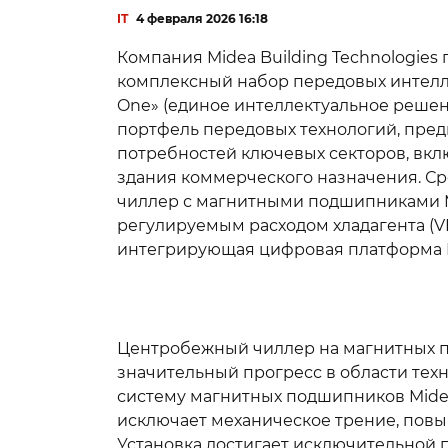
IT
4 февраля 2026 16:18
Компания Midea Building Technologies
комплексный набор передовых интелле
One» (единое интеллектуальное решен
портфель передовых технологий, пре
потребностей ключевых секторов, вкл
здания коммерческого назначения. С
чиллер с магнитными подшипниками M
регулируемым расходом хладагента (V
интегрирующая цифровая платформа M
Центробежный чиллер на магнитных п
значительный прогресс в области те
систему магнитных подшипников Midea
исключает механическое трение, повы
Установка достигает исключительной п