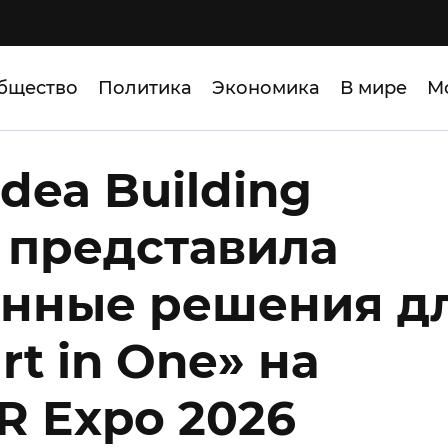
бщество
Политика
Экономика
В мире
М
dea Building
s представила
анные решения д
t in One» на
R Expo 2026