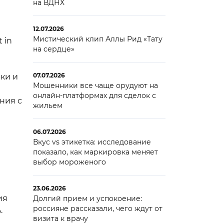
на ВДНХ
12.07.2026
Мистический клип Аллы Рид «Тату
 in
на сердце»
07.07.2026
ки и
Мошенники все чаще орудуют на
онлайн-платформах для сделок с
ния с
жильем
06.07.2026
Вкус vs этикетка: исследование
показало, как маркировка меняет
выбор мороженого
23.06.2026
ия
Долгий прием и успокоение:
россияне рассказали, чего ждут от
.
визита к врачу