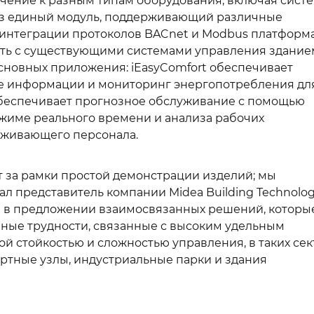
чение к разным типам оборудования, включая сист
рез единый модуль, поддерживающий различные
 интеграции протоколов BACnet и Modbus платформ
ть с существующими системами управления здание
основных приложения: iEasyComfort обеспечивает
е информации и мониторинг энергопотребления дл
 обеспечивает прогнозное обслуживание с помощью
жиме реального времени и анализа рабочих
уживающего персонала.
т за рамки простой демонстрации изделий; мы
ал представитель компании Midea Building Technolog
ся в предложении взаимосвязанных решений, которы
ные трудности, связанные с высоким удельным
 стойкостью и сложностью управления, в таких сек
ортные узлы, индустриальные парки и здания