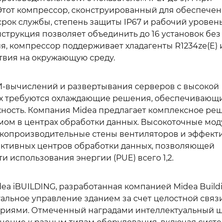
 Этот компрессор, сконструированный для обеспече
срок службы, степень защиты IP67 и рабочий уровен
нструкция позволяет объединить до 16 установок без
, компрессор поддерживает хладагенты R1234ze(E) 
твия на окружающую среду.
И-вычислений и развертывания серверов с высокой
ых требуются охлаждающие решения, обеспечивающ
ность. Компания Midea предлагает комплексное ре
ом в центрах обработки данных. Высокоточные мод
сокопроизводительные стены вентиляторов и эффек
ктивных центров обработки данных, позволяющей
 использования энергии (PUE) всего 1,2.
a iBUILDING, разработанная компанией Midea Build
уальное управление зданием за счет целостной связ
ариями. Отмеченный наградами интеллектуальный 