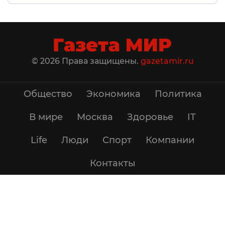
© 2026 Права защищены.
gazetamir.ru
Общество
Экономика
Политика
В мире
Москва
Здоровье
IT
Life
Люди
Спорт
Компании
Контакты