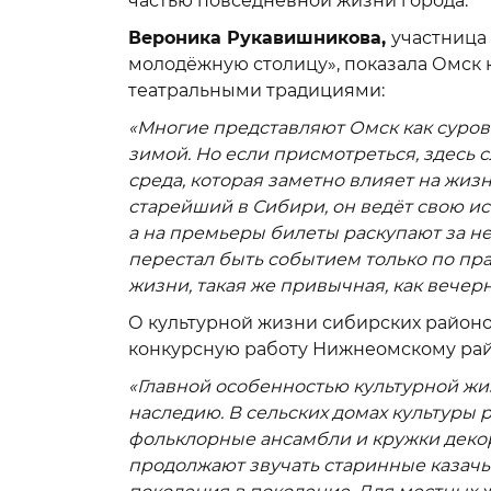
частью повседневной жизни города.
Вероника Рукавишникова,
участница
молодёжную столицу», показала Омск 
театральными традициями:
«Многие представляют Омск как суров
зимой. Но если присмотреться, здесь
среда, которая заметно влияет на жиз
старейший в Сибири, он ведёт свою ис
а на премьеры билеты раскупают за не
перестал быть событием только по пра
жизни, такая же привычная, как вечерн
О культурной жизни сибирских районо
конкурсную работу Нижнеомскому рай
«Главной особенностью культурной жи
наследию. В сельских домах культуры
фольклорные ансамбли и кружки декор
продолжают звучать старинные казачь