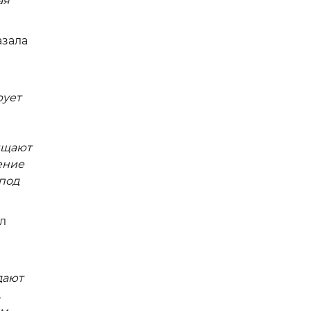
ая
азала
рует
чищают
ение
 под
л
дают
.