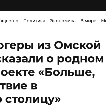
бщество
Политика
Экономика
В мире
М
огеры из Омской
сказали о родном
роекте «Больше,
твие в
 столицу»