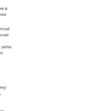
ие в
ыми
лгой
нная
 залы,
но
ому
,