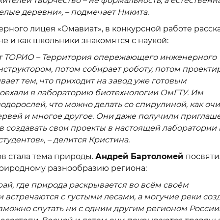
ителей творчество – не формальность, а естественн
лые деревни», – подмечает Никита.
ерного лицея «Омавиат», в конкурсной работе расск
е и как школьники знакомятся с наукой:
кт ТОРИО – Территория опережающего инженерного
онструктором, потом собирает роботу, потом проекти
ивает тем, что приходит на завод уже готовым
оехали в лабораторию биотехнологии ОмГТУ. Им
 водорослей, что можно делать со спирулиной, как о
ервей и многое другое. Они даже получили приглаш
в создавать свои проекты в настоящей лаборатории
удентов», – делится Кристина.
в стала тема природы.
Андрей Бартоломей
посвяти
природному разнообразию региона:
рай, где природа раскрывается во всём своём
 встречаются с густыми лесами, а могучие реки соз
можно спутать ни с одним другим регионом России