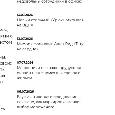
недовольны сотрудники в офисах
13.07.2026
Новый стильный «Урюк» открылся
на ВДНХ
ие»,
иями о
12.07.2026
местом
Мистический клип Аллы Рид «Тату
на сердце»
ны.
07.07.2026
 своих
Мошенники все чаще орудуют на
сты
онлайн-платформах для сделок с
усы
жильем
ут
и
06.07.2026
Вкус vs этикетка: исследование
показало, как маркировка меняет
выбор мороженого
тся