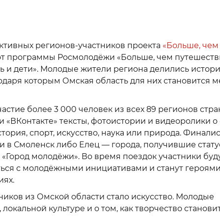
активных регионов-участников проекта
«Больше, чем
от программы Росмолодёжи «Больше, чем путешеств
 и дети». Молодые жители региона делились истор
агодаря которым Омская область для них становится 
астие более 3 000 человек из всех 89 регионов стра
 «ВКонтакте» тексты, фотоистории и видеоролики о
стория, спорт, искусство, наука или природа. Финали
и в Смоленск либо Елец — города, получившие стат
 «Город молодёжи». Во время поездок участники буд
иться с молодёжными инициативами и станут героям
иях.
ников из Омской области стало искусство. Молодые
 локальной культуре и о том, как творчество станови