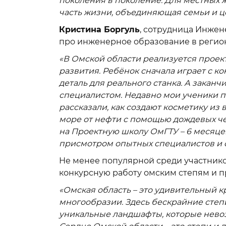
поколения в поколение. Для местных ж
часть жизни, объединяющая семьи и це
Кристина Боргуль
, сотрудница Инжен
про инженерное образование в регион
«В Омской области реализуется прое
развития. Ребёнок сначала играет с к
деталь для реального станка. А заканч
специалистом. Недавно мои ученики п
рассказали, как создают косметику из
море от нефти с помощью дождевых ч
на Проектную школу ОмГТУ – 6 месяце
присмотром опытных специалистов и ст
Не менее популярной среди участнико
конкурсную работу омским степям и 
«Омская область – это удивительный к
многообразии. Здесь бескрайние степи
уникальные ландшафты, которые невоз