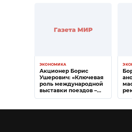
ЭКОНОМИКА
ЭКО
Акционер Борис
Бо
Ушерович: «Ключевая
ан
роль международной
ма
выставки поездов –
ре
поиск ответов на
«Д
вызовы времени»
Пе