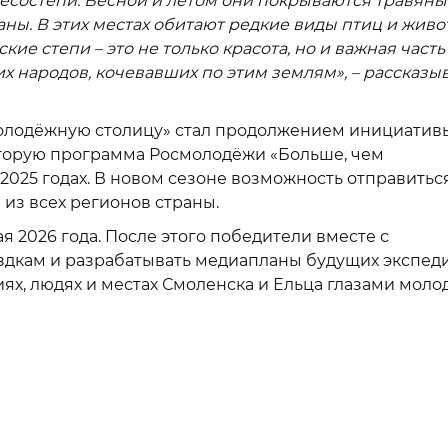
 лесостепи. Весной и летом они покрываются травян
аны. В этих местах обитают редкие виды птиц и живо
кие степи – это не только красота, но и важная часть
 народов, кочевавших по этим землям», – рассказы
молодёжную столицу» стал продолжением инициатив
торую программа Росмолодёжи «Больше, чем
2025 годах. В новом сезоне возможность отправитьс
из всех регионов страны.
я 2026 года. После этого победители вместе с
ездкам и разрабатывать медиапланы будущих экспед
иях, людях и местах Смоленска и Ельца глазами моло