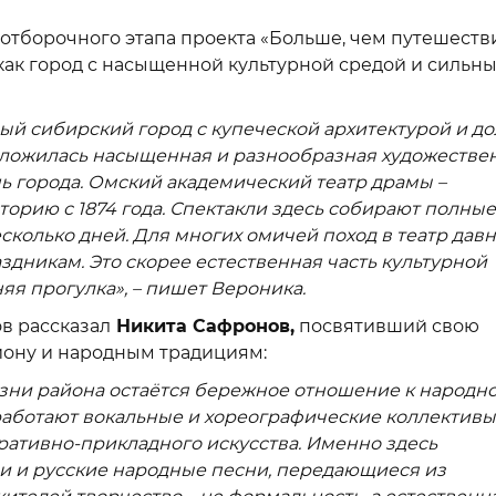
 отборочного этапа проекта «Больше, чем путешеств
как город с насыщенной культурной средой и сильн
ый сибирский город с купеческой архитектурой и до
 сложилась насыщенная и разнообразная художестве
нь города. Омский академический театр драмы –
торию с 1874 года. Спектакли здесь собирают полные
сколько дней. Для многих омичей поход в театр дав
здникам. Это скорее естественная часть культурной
яя прогулка», – пишет Вероника.
в рассказал
Никита Сафронов,
посвятивший свою
ону и народным традициям:
зни района остаётся бережное отношение к народн
 работают вокальные и хореографические коллективы
ативно-прикладного искусства. Именно здесь
и и русские народные песни, передающиеся из