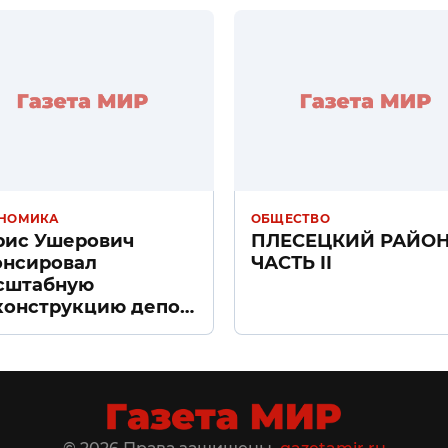
НОМИКА
ОБЩЕСТВО
рис Ушерович
ПЛЕСЕЦКИЙ РАЙО
онсировал
ЧАСТЬ II
сштабную
конструкцию депо
ачное» в Санкт-
тербурге