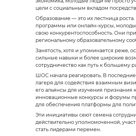
экономика, молодые люди не просто у
цели с социальным вкладом посредств
Образование — это их лестница роста.
программы или онлайн-курсы, молоды
свою конкурентоспособность. Они пр
региональному образовательному соо
Занятость, хотя и упоминается реже, 
сильные навыки и более широкие воз
сотрудничество как путь к большему 
ШОС начала реагировать. В последни
лагеря для содействия взаимным виз
его альянсы для изучения признания 
инновационные конкурсы и форумы пр
для обеспечения платформы для полит
Эти инициативы сеют семена сотруднич
действительно уполномоченной, учас
стать лидерами перемен.