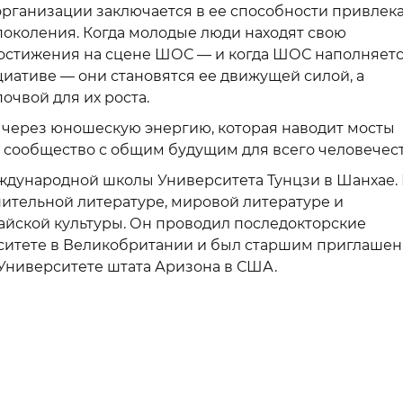
ганизации заключается в ее способности привлека
околения. Когда молодые люди находят свою
достижения на сцене ШОС — и когда ШОС наполняет
циативе — они становятся ее движущей силой, а
очвой для их роста.
— через юношескую энергию, которая наводит мосты
в сообщество с общим будущим для всего человечест
Международной школы Университета Тунцзи в Шанхае. 
ительной литературе, мировой литературе и
йской культуры. Он проводил последокторские
ситете в Великобритании и был старшим приглаше
Университете штата Аризона в США.