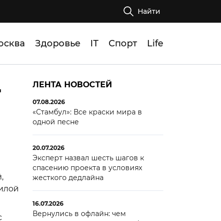
Найти
осква
Здоровье
IT
Спорт
Life
т
ЛЕНТА НОВОСТЕЙ
07.08.2026
«Стамбул»: Все краски мира в
одной песне
20.07.2026
Эксперт назвал шесть шагов к
спасению проекта в условиях
,
жесткого дедлайна
илой
16.07.2026
Вернулись в офлайн: чем
с