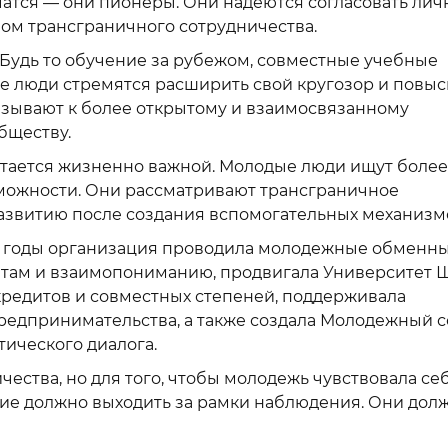
чатся — они пионеры. Они надеются согласовать ли
ом трансграничного сотрудничества.
 Будь то обучение за рубежом, совместные учебные
е люди стремятся расширить свой кругозор и повыс
изывают к более открытому и взаимосвязанному
бществу.
остается жизненно важной. Молодые люди ищут более
можности. Они рассматривают трансграничное
развитию после создания вспомогательных механизм
е годы организация проводила молодежные обменн
итам и взаимопониманию, продвигала Университет 
кредитов и совместных степеней, поддерживала
едпринимательства, а также создала Молодежный с
ического диалога.
ества, но для того, чтобы молодежь чувствовала се
тие должно выходить за рамки наблюдения. Они дол