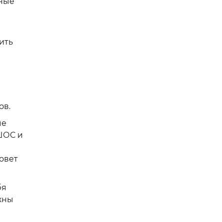
чные
ить
ов.
ые
ШОС и
овет
бя
жны