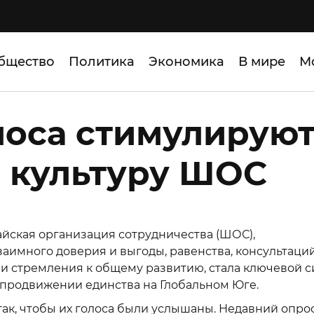
бщество
Политика
Экономика
В мире
М
оса стимулирую
 культуру ШОС
айская организация сотрудничества (ШОС),
аимного доверия и выгоды, равенства, консультаций
и стремления к общему развитию, стала ключевой с
 продвижении единства на Глобальном Юге.
ак, чтобы их голоса были услышаны. Недавний опро