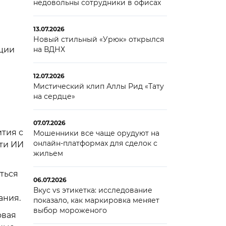
недовольны сотрудники в офисах
13.07.2026
Новый стильный «Урюк» открылся
ации
на ВДНХ
12.07.2026
Мистический клип Аллы Рид «Тату
на сердце»
07.07.2026
тия с
Мошенники все чаще орудуют на
онлайн-платформах для сделок с
сти ИИ
жильем
ться
06.07.2026
Вкус vs этикетка: исследование
ания.
показало, как маркировка меняет
выбор мороженого
овая