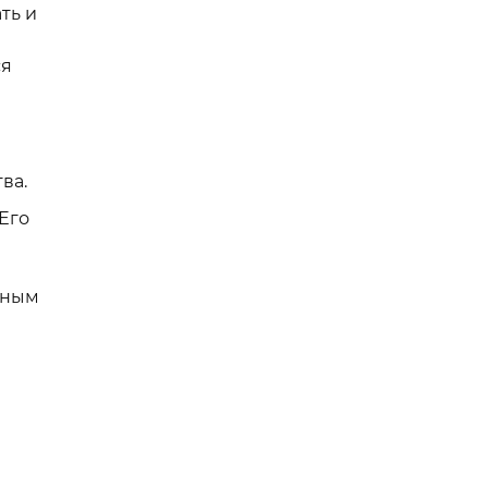
ть и
ся
ва.
Его
нным