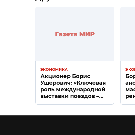
ЭКОНОМИКА
ЭКО
Акционер Борис
Бо
Ушерович: «Ключевая
ан
роль международной
ма
выставки поездов –
ре
поиск ответов на
«Д
вызовы времени»
Пе