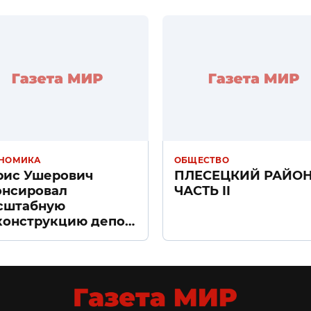
НОМИКА
ОБЩЕСТВО
рис Ушерович
ПЛЕСЕЦКИЙ РАЙО
онсировал
ЧАСТЬ II
сштабную
конструкцию депо
ачное» в Санкт-
тербурге