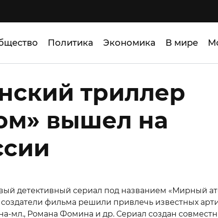
бщество
Политика
Экономика
В мире
М
нский триллер
ом» вышел на
ссии
вый детективный сериал под названием «Мирный ат
 создатели фильма решили привлечь известных арт
на-мл., Романа Фомина и др. Сериал создан совмест