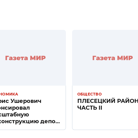
НОМИКА
ОБЩЕСТВО
рис Ушерович
ПЛЕСЕЦКИЙ РАЙО
онсировал
ЧАСТЬ II
сштабную
конструкцию депо
ачное» в Санкт-
тербурге