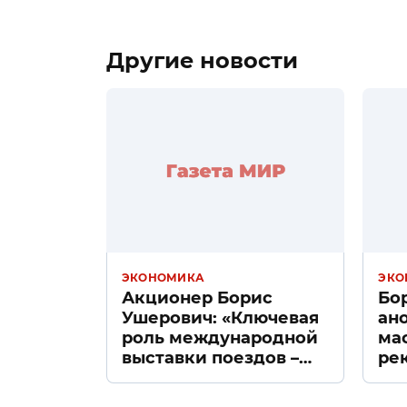
Другие новости
ЭКОНОМИКА
ЭКО
Акционер Борис
Бо
Ушерович: «Ключевая
ан
роль международной
ма
выставки поездов –
ре
поиск ответов на
«Д
вызовы времени»
Пе