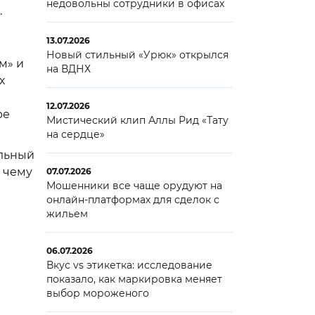
недовольны сотрудники в офисах
.
13.07.2026
Новый стильный «Урюк» открылся
м» и
на ВДНХ
х
12.07.2026
ре
Мистический клип Аллы Рид «Тату
на сердце»
альный
я чему
07.07.2026
Мошенники все чаще орудуют на
онлайн-платформах для сделок с
жильем
06.07.2026
Вкус vs этикетка: исследование
показало, как маркировка меняет
выбор мороженого