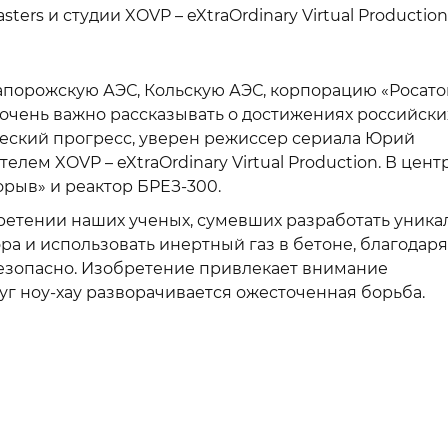
rs и студии XOVP – eXtraOrdinary Virtual Production
порожскую АЭС, Кольскую АЭС, корпорацию «Росато
очень важно рассказывать о достижениях российски
еский прогресс, уверен режиссер сериала Юрий
ем XOVP – eXtraOrdinary Virtual Production. В цент
орыв» и реактор БРЕЗ-300.
ретении наших ученых, сумевших разработать уник
ра и использовать инертный газ в бетоне, благодар
безопасно. Изобретение привлекает внимание
уг ноу-хау разворачивается ожесточенная борьба.