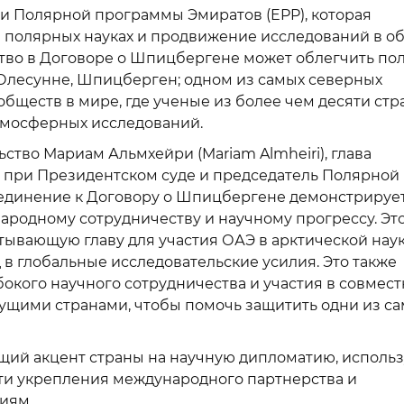
и Полярной программы Эмиратов (EPP), которая
 полярных науках и продвижение исследований в о
нство в Договоре о Шпицбергене может облегчить по
Олесунне, Шпицберген; одном из самых северных
бществ в мире, где ученые из более чем десяти стр
тмосферных исследований.
ьство Мариам Альмхейри (Mariam Almheiri), глава
при Президентском суде и председатель Полярной
оединение к Договору о Шпицбергене демонстрируе
родному сотрудничеству и научному прогрессу. Эт
тывающую главу для участия ОАЭ в арктической наук
в глобальные исследовательские усилия. Это также
окого научного сотрудничества и участия в совмес
дущими странами, чтобы помочь защитить одни из с
щий акцент страны на научную дипломатию, исполь
ути укрепления международного партнерства и
иям.