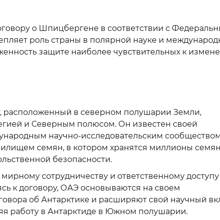
говору о Шпицбергене в соответствии с Федераль
укрепляет роль страны в полярной науке и междунаро
рженность защите наиболее чувствительных к измен
, расположенный в северном полушарии Земли,
гией и Северным полюсом. Он известен своей
дународным научно-исследовательским сообществом
илищем семян, в котором хранятся миллионы семян
ольственной безопасности.
мирному сотрудничеству и ответственному доступу
сь к договору, ОАЭ основываются на своем
говора об Антарктике и расширяют свой научный вк
яя работу в Антарктиде в Южном полушарии.