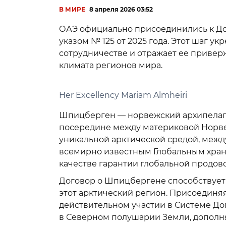
В МИРЕ
8 апреля 2026 03:52
ОАЭ официально присоединились к До
указом № 125 от 2025 года. Этот шаг 
сотрудничестве и отражает ее приве
климата регионов мира.
Her Excellency Mariam Almheiri
Шпицберген — норвежский архипелаг
посередине между материковой Норве
уникальной арктической средой, меж
всемирно известным Глобальным хран
качестве гарантии глобальной продов
Договор о Шпицбергене способствует 
этот арктический регион. Присоединяя
действительном участии в Системе До
в Северном полушарии Земли, дополн