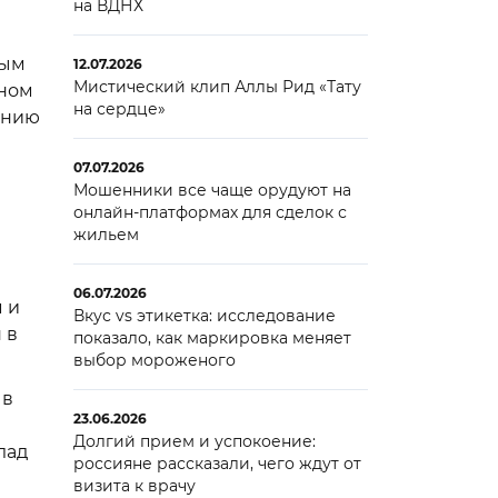
на ВДНХ
ным
12.07.2026
Мистический клип Аллы Рид «Тату
дном
на сердце»
ению
07.07.2026
Мошенники все чаще орудуют на
онлайн-платформах для сделок с
жильем
06.07.2026
 и
Вкус vs этикетка: исследование
 в
показало, как маркировка меняет
выбор мороженого
 в
23.06.2026
Долгий прием и успокоение:
лад
россияне рассказали, чего ждут от
визита к врачу