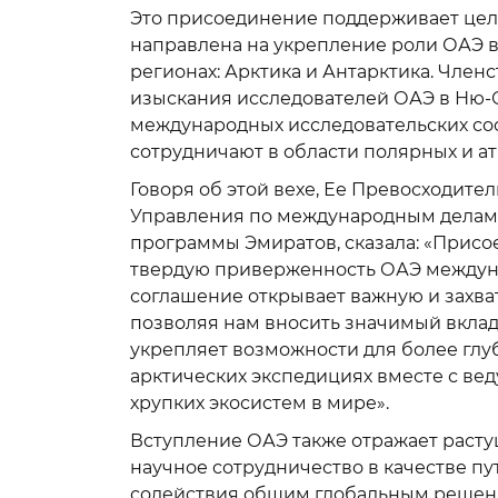
Это присоединение поддерживает цел
направлена на укрепление роли ОАЭ в
регионах: Арктика и Антарктика. Чле
изыскания исследователей ОАЭ в Ню-
международных исследовательских соо
сотрудничают в области полярных и а
Говоря об этой вехе, Ее Превосходител
Управления по международным делам 
программы Эмиратов, сказала: «Прис
твердую приверженность ОАЭ междуна
соглашение открывает важную и захва
позволяя нам вносить значимый вклад 
укрепляет возможности для более глуб
арктических экспедициях вместе с ве
хрупких экосистем в мире».
Вступление ОАЭ также отражает расту
научное сотрудничество в качестве п
содействия общим глобальным решен