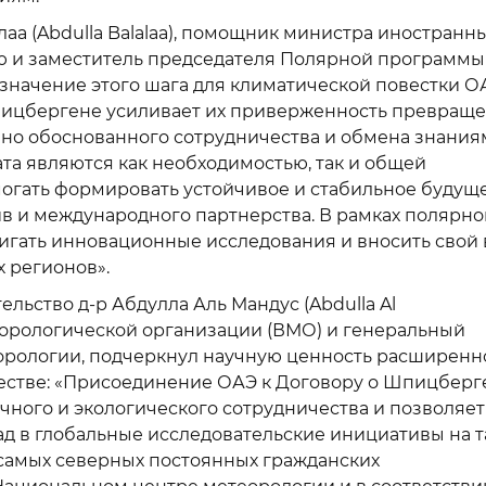
аа (Abdulla Balalaa), помощник министра иностранн
ию и заместитель председателя Полярной программы
значение этого шага для климатической повестки О
пицбергене усиливает их приверженность превращ
но обоснованного сотрудничества и обмена знания
та являются как необходимостью, так и общей
огать формировать устойчивое и стабильное будущ
в и международного партнерства. В рамках полярно
гать инновационные исследования и вносить свой 
 регионов».
льство д-р Абдулла Аль Мандус (Abdulla Al
орологической организации (ВМО) и генеральный
орологии, подчеркнул научную ценность расширенн
честве: «Присоединение ОАЭ к Договору о Шпицберг
чного и экологического сотрудничества и позволяет
д в глобальные исследовательские инициативы на т
 самых северных постоянных гражданских