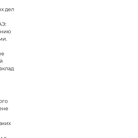
ых дел
АЭ:
ению
ми.
ее
й
вклад
ого
ене
аких