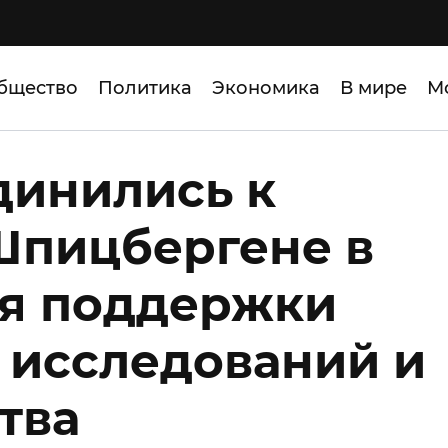
бщество
Политика
Экономика
В мире
М
динились к
Шпицбергене в
ля поддержки
 исследований и
тва