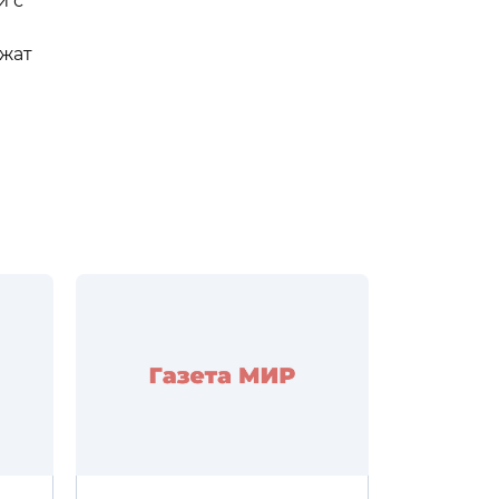
и с
ужат