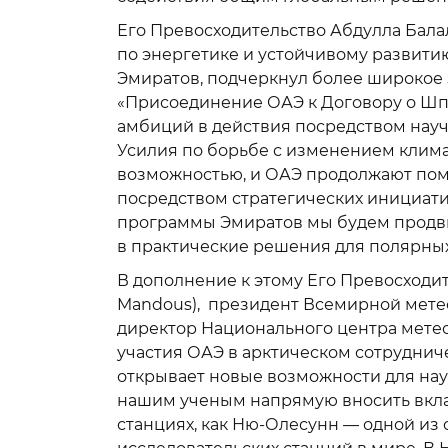
Его Превосходительство Абдулла Балал
по энергетике и устойчивому развит
Эмиратов, подчеркнул более широкое 
«Присоединение ОАЭ к Договору о Ш
амбиций в действия посредством науч
Усилия по борьбе с изменением клима
возможностью, и ОАЭ продолжают пом
посредством стратегических инициати
программы Эмиратов мы будем продви
в практические решения для полярных
В дополнение к этому Его Превосходите
Mandous), президент Всемирной мете
директор Национального центра мете
участия ОАЭ в арктическом сотрудни
открывает новые возможности для нау
нашим ученым напрямую вносить вкла
станциях, как Ню-Олесунн — одной из