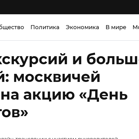
бщество
Политика
Экономика
В мире
М
кскурсий и больш
й: москвичей
на акцию «День
тов»