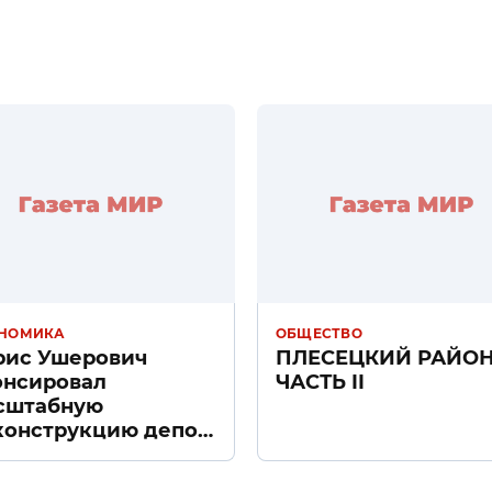
НОМИКА
ОБЩЕСТВО
рис Ушерович
ПЛЕСЕЦКИЙ РАЙО
онсировал
ЧАСТЬ II
сштабную
конструкцию депо
ачное» в Санкт-
тербурге