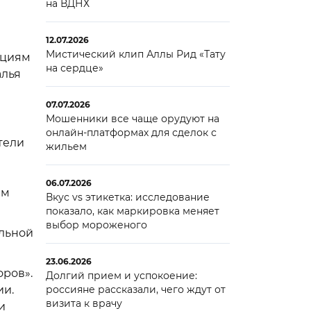
на ВДНХ
12.07.2026
Мистический клип Аллы Рид «Тату
ациям
на сердце»
алья
07.07.2026
Мошенники все чаще орудуют на
онлайн-платформах для сделок с
тели
жильем
ы
06.07.2026
ем
Вкус vs этикетка: исследование
показало, как маркировка меняет
выбор мороженого
альной
23.06.2026
ров».
Долгий прием и успокоение:
ии.
россияне рассказали, чего ждут от
визита к врачу
и