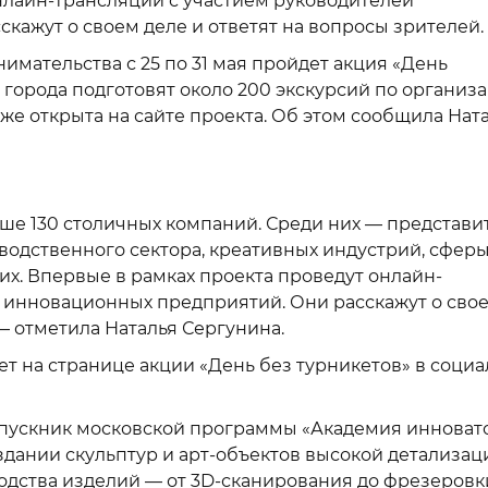
нлайн-трансляции с участием руководителей
кажут о своем деле и ответят на вопросы зрителей.
мательства с 25 по 31 мая пройдет акция «День
й города подготовят около 200 экскурсий по организ
же открыта на сайте проекта. Об этом сообщила Нат
ше 130 столичных компаний. Среди них — представи
водственного сектора, креативных индустрий, сфер
их. Впервые в рамках проекта проведут онлайн-
 инновационных предприятий. Они расскажут о сво
 — отметила Наталья Сергунина.
 на странице акции «День без турникетов» в соци
ыпускник московской программы «Академия инновато
дании скульптур и арт-объектов высокой детализац
одства изделий — от 3D-сканирования до фрезеровк