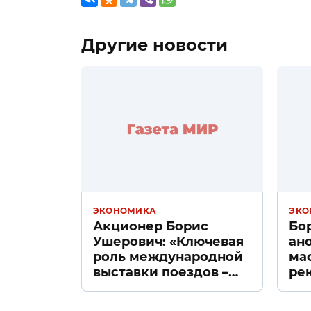
Другие новости
ЭКОНОМИКА
ЭКО
Акционер Борис
Бо
Ушерович: «Ключевая
ан
роль международной
ма
выставки поездов –
ре
поиск ответов на
«Д
вызовы времени»
Пе