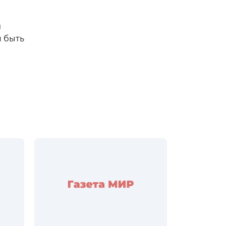
л
я быть