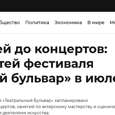
бщество
Политика
Экономика
В мире
М
ей до концертов:
стей фестиваля
й бульвар» в июл
аля «Театральный бульвар» запланировано
нцертов, занятий по актерскому мастерству и сценич
и деятелями искусства.