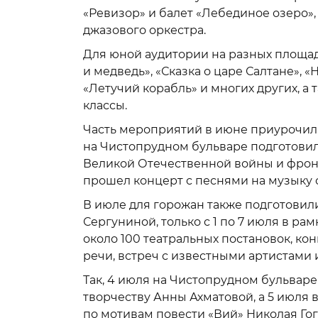
«Ревизор» и балет «Лебединое озеро»
джазового оркестра.
Для юной аудитории на разных площад
и медведь», «Сказка о царе Салтане»,
«Летучий корабль» и многих других, а
классы.
Часть мероприятий в июне приурочил
на Чистопрудном бульваре подготовил
Великой Отечественной войны и фронт
прошел концерт с песнями на музыку 
В июле для горожан также подготови
Сергуниной, только с 1 по 7 июля в р
около 100 театральных постановок, ко
речи, встреч с известными артистами 
Так, 4 июля на Чистопрудном бульвар
творчеству Анны Ахматовой, а 5 июля 
по мотивам повести «Вий» Николая Го