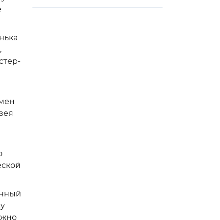
е
нька
,
стер-
емен
зея
о
еской
енный
ку
ожно