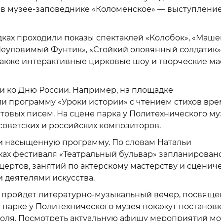
, в музее-заповеднике «Коломенское» — выступлени
ках проходили показы спектаклей «Колобок», «Маше
 «Неуловимый Фунтик», «Стойкий оловянный солдатик»
 также интерактивные цирковые шоу и творческие ма
и ко Дню России. Например, на площадке
и программу «Уроки истории» с чтением стихов вр
овых писем. На сцене парка у Политехнического му
советских и российских композиторов.
ли насыщенную программу. По словам Натальи
амках фестиваля «Театральный бульвар» запланирован
нцертов, занятий по актерскому мастерству и сценич
и деятелями искусства.
е пройдет литературно-музыкальный вечер, посвящ
в парке у Политехнического музея покажут постанов
голя. Посмотреть актуальную афишу мероприятий м