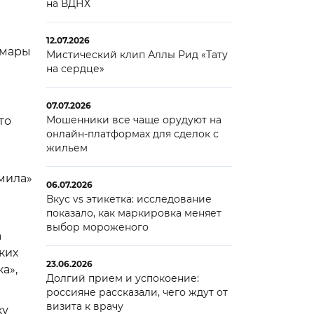
на ВДНХ
12.07.2026
амары
Мистический клип Аллы Рид «Тату
на сердце»
07.07.2026
Мошенники все чаще орудуют на
то
онлайн-платформах для сделок с
жильем
мила»
06.07.2026
Вкус vs этикетка: исследование
показало, как маркировка меняет
выбор мороженого
а
ких
23.06.2026
а»,
Долгий прием и успокоение:
россияне рассказали, чего ждут от
визита к врачу
ку