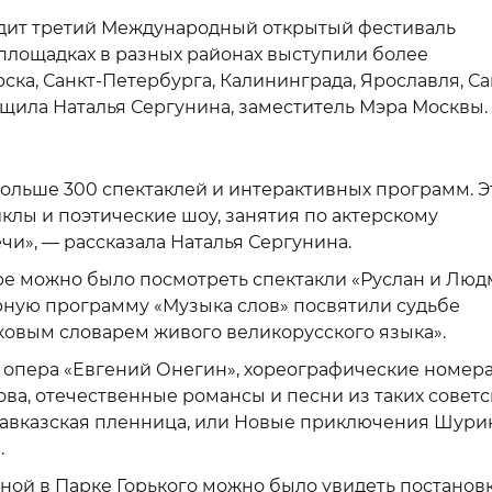
оходит третий Международный открытый фестиваль
 площадках в разных районах выступили более
ска, Санкт-Петербурга, Калининграда, Ярославля, С
бщила Наталья Сергунина, заместитель Мэра Москвы.
больше 300 спектаклей и интерактивных программ. Э
клы и поэтические шоу, занятия по актерскому
чи», — рассказала Наталья Сергунина.
аре можно было посмотреть спектакли «Руслан и Люд
рную программу «Музыка слов» посвятили судьбе
лковым словарем живого великорусского языка».
 опера «Евгений Онегин», хореографические номер
ва, отечественные романсы и песни из таких советс
«Кавказская пленница, или Новые приключения Шурик
.
ой в Парке Горького можно было увидеть постанов