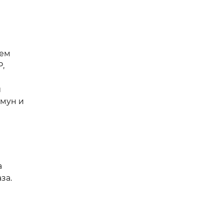
ием
,
и
мун и
а
за.