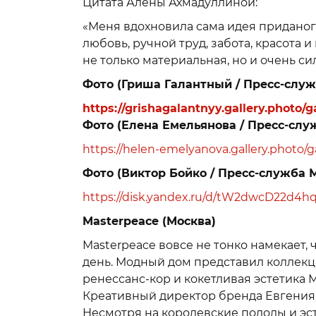
Цитата Алёны Ахмадуллиной:
«Меня вдохновила сама идея приданог
любовь, ручной труд, забота, красота 
не только материальная, но и очень си
Фото (Гриша Галантный / Пресс-служ
https://grishagalantnyy.gallery.photo/
Фото (Елена Емельянова / Пресс-слу
https://helen-emelyanova.gallery.photo/
Фото (Виктор Бойко / Пресс-служба 
https://disk.yandex.ru/d/tW2dwcD22d4h
Masterpeace (Москва)
Masterpeace вовсе не тонко намекает,
день. Модный дом представил коллекци
ренессанс-кор и кокетливая эстетика 
Креативный директор бренда Евгения 
Несмотря на королевские подолы и эс