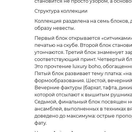
становится не просто узором, а осново
Структура коллекции
Коллекция разделена на семь блоков
образу невесты.
Первый блок открывается «ситчиками
печатью на скубе. Второй блок станов
утончаются. Третий блок знаменует з
соответствующий принт. Четвертый бл
Это прочтение luxury boho, обогащенн
Пятый блок развивает тему платка: «н
формообразования. Шестой, вечерний 
Вечерние фактуры (бархат, тафта, ди
которой отсылают к вышитым рушникам
Седьмой, финальный блок посвящен не
ансамблей, выполненных в техниках в
доведено до максимума: острые проп
фату.