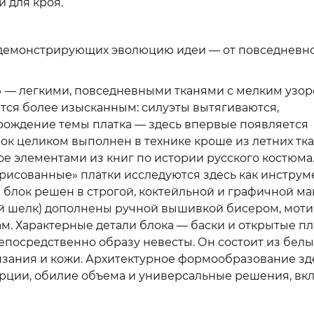
й для кроя.
, демонстрирующих эволюцию идеи — от повседневно
» — легкими, повседневными тканями с мелким узор
ится более изысканным: силуэты вытягиваются,
арождение темы платка — здесь впервые появляется
ок целиком выполнен в технике кроше из летних тка
ое элементами из книг по истории русского костюма
арисованные» платки исследуются здесь как инструм
блок решен в строгой, коктейльной и графичной ма
кий шелк) дополнены ручной вышивкой бисером, мот
. Характерные детали блока — баски и открытые пл
посредственно образу невесты. Он состоит из белы
язания и кожи. Архитектурное формообразование зд
орции, обилие объема и универсальные решения, вк