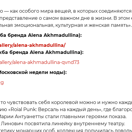
о — как особого мира вещей, в которых соединяются
и представление о самом важном дне в жизни. В этом 
льная эмоциональная, культурная и женская память».
ба бренда Alena Akhmadullina):
gallery/alena-akhmadullina/
жба бренда Alena Akhmadullina):
gallery/alena-akhmadullina-qvnd73
Московской недели моды):
qg
 что чувствовать себя королевой можно и нужно каж
ю «Roial Punk: Версаль на каждый день», где благо
Марии Антуанетты стали главными героями показа.
Линович посвятила линейку внутреннему театру.
тетику монарших особ, коллекция получилась довол