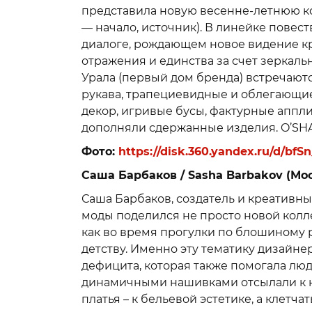
представила новую весенне-летнюю ко
— начало, источник). В линейке повест
диалоге, рождающем новое видение кр
отражения и единства за счет зеркаль
Урала (первый дом бренда) встречают
рукава, трапециевидные и облегающие
декор, игривые бусы, фактурные аппл
дополняли сдержанные изделия. O’SHAD
Фото:
https://disk.360.yandex.ru/d/b
Саша Барбаков / Sasha Barbakov (Мо
Саша Барбаков, создатель и креативн
моды поделился не просто новой колл
как во время прогулки по блошиному 
детству. Именно эту тематику дизайне
дефицита, которая также помогала люд
динамичными нашивками отсылали к 
платья – к бельевой эстетике, а клетч