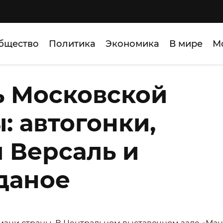
бщество
Политика
Экономика
В мире
М
ь Московской
: автогонки,
 Версаль и
даное