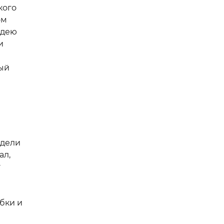
кого
ом
идею
и
ный
едели
ал,
у
бки и