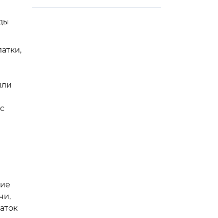
оды
атки,
или
с
кие
чи,
аток