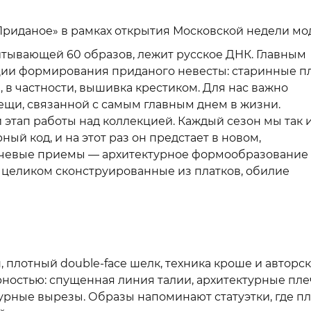
«Приданое» в рамках открытия Московской недели м
итывающей 60 образов, лежит русское ДНК. Главным
ции формирования приданого невесты: старинные пл
, в частности, вышивка крестиком. Для нас важно
ещи, связанной с самым главным днем в жизни.
этап работы над коллекцией. Каждый сезон мы так 
ый код, и на этот раз он предстает в новом,
чевые приемы — архитектурное формообразование 
, целиком сконструированные из платков, обилие
, плотный double-face шелк, техника кроше и авторс
рностью: спущенная линия талии, архитектурные пле
рные вырезы. Образы напоминают статуэтки, где пл