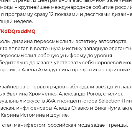
изни страны. В Центральном выставочном зале «Ма
я моды – крупнейшее международное событие росси
л программу сразу 12 показами и десятками дизайне
ящей неделе.
nLkYKdDQrxddMQ
олы дизайна переосмыслили эстетику автоспорта,
rita вплетал в восточную мистику западную элегантн
p переосмыслил рабочую униформу до уровня
убедительно доказал: чувствовать себя королевой мо
вторник, а Алена Ахмадуллина превратила старинные
изайнеров с первых рядов наблюдали звезды и глав
ых Эвелина Хромченко, Александр Рогов, стилист,
уальных искусств AVA и концепт-стора Selection Лин
ская, инфлюенсеры Алеша Славко и Вика Чума, акт
 Карина Истомина и другие.
стал манифестом: российская мода задает тренды.