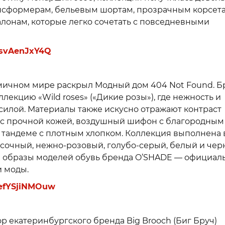
ансформерам, бельевым шортам, прозрачным корсет
лонам, которые легко сочетать с повседневными
zhsvAenJxY4Q
ичном мире раскрыл Модный дом 404 Not Found. Б
екцию «Wild roses» («Дикие розы»), где нежность и
силой. Материалы также искусно отражают контраст
я с прочной кожей, воздушный шифон с благородным
в тандеме с плотным хлопком. Коллекция выполнена 
есочный, нежно-розовый, голубо-серый, белый и че
 образы моделей обувь бренда O’SHADE — официал
и моды.
N8efYSjiNMOuw
 екатеринбургского бренда Big Brooch (Биг Бруч)