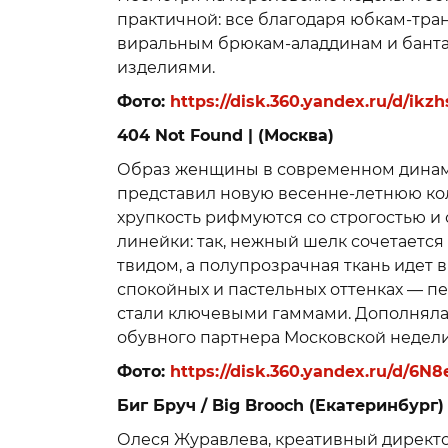
практичной: все благодаря юбкам-тр
виральным брюкам-аладдинам и банта
изделиями.
Фото:
https://disk.360.yandex.ru/d/ik
404 Not Found | (Москва)
Образ женщины в современном динам
представил новую весенне-летнюю колл
хрупкость рифмуются со строгостью и 
линейки: так, нежный шелк сочетаетс
твидом, а полупрозрачная ткань идет 
спокойных и пастельных оттенках — п
стали ключевыми гаммами. Дополняла
обувного партнера Московской недел
Фото:
https://disk.360.yandex.ru/d/6
Биг Бруч / Big Brooch (Екатеринбург)
Олеся Журавлева, креативный директор