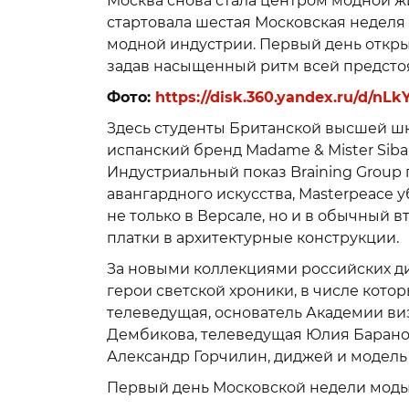
Москва снова стала центром модной ж
стартовала шестая Московская недел
модной индустрии. Первый день откры
задав насыщенный ритм всей предсто
Фото:
https://disk.360.yandex.ru/d/
Здесь студенты Британской высшей шк
испанский бренд Madame & Mister Siba
Индустриальный показ Braining Grou
авангардного искусства, Masterpeace 
не только в Версале, но и в обычный 
платки в архитектурные конструкции.
За новыми коллекциями российских д
герои светской хроники, в числе котор
телеведущая, основатель Академии виз
Дембикова, телеведущая Юлия Баранов
Александр Горчилин, диджей и модель
Первый день Московской недели моды 