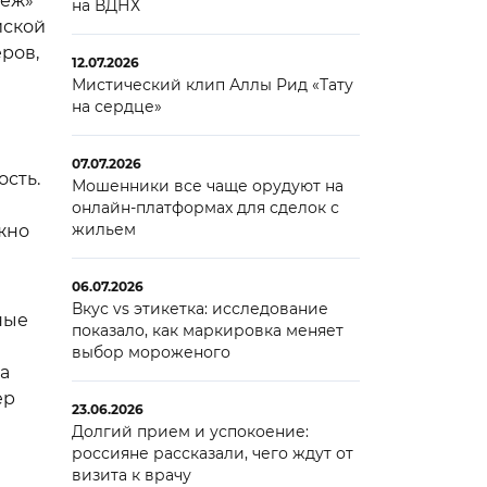
неж»
на ВДНХ
йской
ров,
12.07.2026
Мистический клип Аллы Рид «Тату
на сердце»
07.07.2026
ость.
Мошенники все чаще орудуют на
онлайн-платформах для сделок с
жильем
жно
06.07.2026
Вкус vs этикетка: исследование
ные
показало, как маркировка меняет
выбор мороженого
а
ер
23.06.2026
Долгий прием и успокоение:
россияне рассказали, чего ждут от
визита к врачу