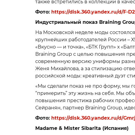
также встретились в коллекции в качес
Фото:
https://disk.360.yandex.ru/d/F
Индустриальный показ Braining Grou
На Московской неделе моды состоялс
крупнейших работодателей России – Х5
«Вкусно — и точка», «БТК Групп» х «Б
Braining Group с целью повышения пр
современную версию униформы разных
Женя Михайлова, а за стилизацию отве
российской моды: креативный дуэт ст
«Мы сделали показ не про форму, мы 
“примерить” эту жизнь на себя. Мы об
повышения престижа рабочих професси
Сейранян, партнер Braining Group, ид
Фото:
https://disk.360.yandex.ru/d/Gm
Madame & Mister Sibarita (Испания)