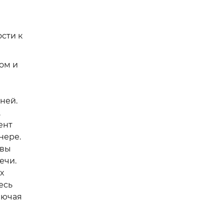
сти к
ом и
ней.
.
ент
нере.
ивы
ечи.
х
есь
лючая