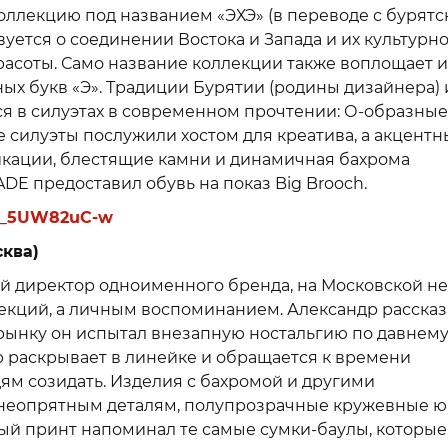
ллекцию под названием «ЭХЭ» (в переводе с бурятс
вуется о соединении Востока и Запада и их культурн
асоты. Само название коллекции также воплощает 
ных букв «Э». Традиции Бурятии (родины дизайнера) 
ся в силуэтах в современном прочтении: О-образные
 силуэты послужили хостом для креатива, а акцент
икации, блестящие камни и динамичная бахрома
E предоставил обувь на показ Big Brooch.
fSn_5UW82uC-w
сква)
ый директор одноименного бренда, на Московской н
екций, а личным воспоминанием. Александр рассказ
рынку он испытал внезапную ностальгию по давнем
р раскрывает в линейке и обращается к времени
ям созидать. Изделия с бахромой и другими
неопрятным деталям, полупрозрачные кружевные ю
атый принт напоминал те самые сумки-баулы, которые