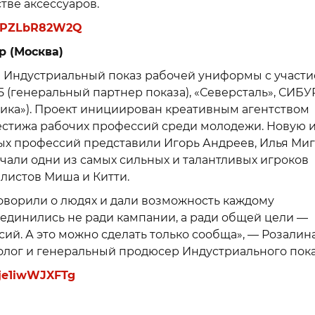
тве аксессуаров.
-D2PZLbR82W2Q
p (Москва)
я Индустриальный показ рабочей униформы с участ
 (генеральный партнер показа), «Северсталь», СИБУР
алтика»). Проект инициирован креативным агентством
естижа рабочих профессий среди молодежи. Новую 
 профессий представили Игорь Андреев, Илья Миг
чали одни из самых сильных и талантливых игроков
илистов Миша и Китти.
говорили о людях и дали возможность каждому
ъединились не ради кампании, а ради общей цели —
й. А это можно сделать только сообща», — Розалин
еолог и генеральный продюсер Индустриального пока
rje1iwWJXFTg