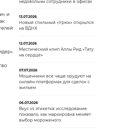
недовольны сотрудники в офисах
и» и
13.07.2026
ак
Новый стильный «Урюк» открылся
телей
на ВДНХ
12.07.2026
Мистический клип Аллы Рид «Тату
идер»
на сердце»
тво
07.07.2026
Мошенники все чаще орудуют на
онлайн-платформах для сделок с
жильем
06.07.2026
Вкус vs этикетка: исследование
показало, как маркировка меняет
выбор мороженого