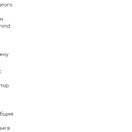
этого
ам
mind
цену
с
втор
общие
ьи в