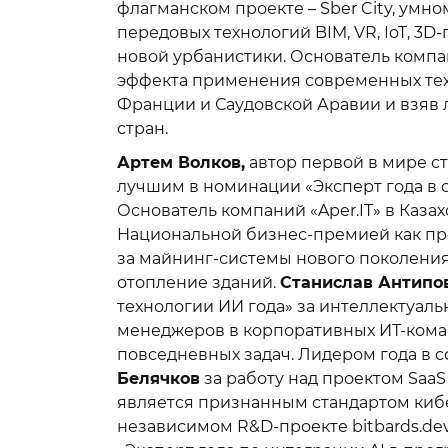
флагманском проекте – Sber City, умн
передовых технологий BIM, VR, IoT, 3D
новой урбанистики. Основатель комп
эффекта применения современных техно
Франции и Саудовской Аравии и взяв 
стран.
Артем Волков,
автор первой в мире ст
лучшим в номинации «Эксперт года в 
Основатель компаний «Aper.IT» в Каза
Национальной бизнес-премией как пр
за майнинг-системы нового поколения
отопление зданий.
Станислав Антипо
технологии ИИ года» за интеллектуал
менеджеров в корпоративных ИТ-кома
повседневных задач. Лидером года в
Белячков
за работу над проектом SaaS 
является признанным стандартом киб
независимом R&D-проекте bitbards.de