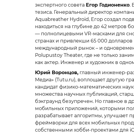
экспертного совета
Егор Годионенко
.
тезиса. Генеральный директор компа
Aquabreather Hydroid, Егор создал п
находиться на глубине до 42 метров б
— полнолицевыми VR-масками для снор
странах и привлекши 65 000 долларов
международный рынок – и одновреме
Polupustoy Theater, где не только зан
как актер. Инженер и художник в одно
Юрий Воронцов,
главный инженер-ра
Медиа» (Tutu.ru), воплощает другую гр
кандидат физико-математических наук
множества научных публикаций, старш
бэкграунд безупречен. Но главное в 
мобильных приложений, которыми по
разрабатывает алгоритмы, улучшает п
фреймворки для всех мобильных проду
собственными хобби-проектами для iOS