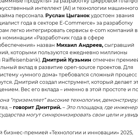
ограммные продукты» за разработку цифровой платф
кусственный интеллект (AI) и технологии машинного
найма персонала.
Руслан Цыганок
удостоен звания
иалист года в секторе E-Commerce» за разработку
ерам легко интегрировать сервисы e-com компаний в
 номинации «Разработчик года в сфере
обеспечения» назван
Михаил Андреев,
сыгравший
ний, которыми пользуются ежедневно миллионы
 Raiffeisenbank).
Дмитрий Кузьмин
отмечен премией
льный вклад в развитие open-source проектов. Для
систему «умного дома» требовался сложный процесс
утся. Дмитрий создал инструмент, который делает эт
щением. Вес его вклада – именно в этой простоте и по
на “приземляет” высокие технологии, демонстриру
ва,
–
говорит Дмитрий.
–
Это площадка, где инженер
ударства могут синхронизировать свои цели и увид
 бизнес-премией «Технологии и инновации» 2025,