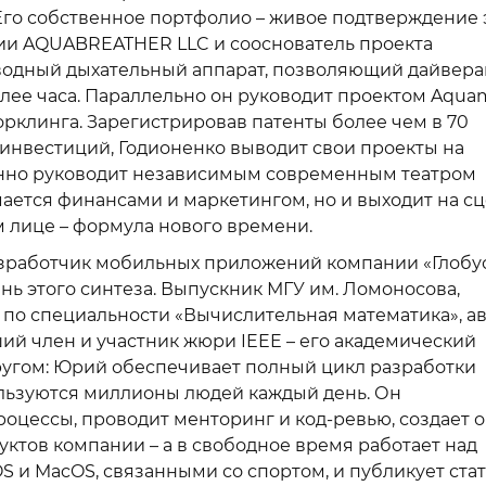
 Его собственное портфолио – живое подтверждение 
нии AQUABREATHER LLC и сооснователь проекта
одводный дыхательный аппарат, позволяющий дайвер
олее часа. Параллельно он руководит проектом Aqua
клинга. Зарегистрировав патенты более чем в 70
 инвестиций, Годионенко выводит свои проекты на
нно руководит независимым современным театром
имается финансами и маркетингом, но и выходит на с
м лице – формула нового времени.
зработчик мобильных приложений компании «Глобу
ань этого синтеза. Выпускник МГУ им. Ломоносова,
 по специальности «Вычислительная математика», а
ий член и участник жюри IEEE – его академический
другом: Юрий обеспечивает полный цикл разработки
льзуются миллионы людей каждый день. Он
роцессы, проводит менторинг и код-ревью, создает 
ктов компании – а в свободное время работает над
 и MacOS, связанными со спортом, и публикует стат