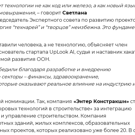
 технологии не как код или железо, а как новый язы
амовыражения,
– говорит
Светлана
едседатель Экспертного совета по развитию проект
гия “технарей” и “творцов” неизбежна. Это фундаме
тавили человека, а не технологию, объясняет член
нователь стартапа UpLook AI, судья и наставник хака
ммой развития ООН.
бедили благодаря разработке и внедрению
секторы – финансы, здравоохранение,
которые оказывают реальное влияние на индустрию 
й номинации. Так, компания
«Энтер Констракшн»
ст
ровых технологий в строительстве» за интеграцию
и управление строительством. Компания
тных зданий, жилых комплексов, образовательных
ых проектов, которых реализовано уже более 20. В 