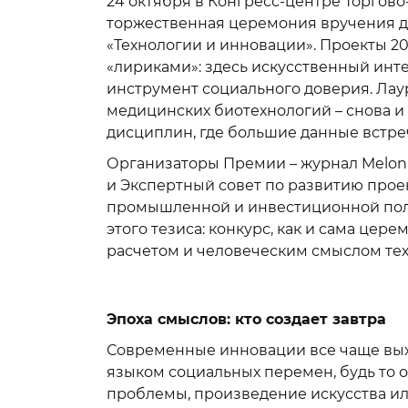
24 октября в Конгресс-центре Торгов
торжественная церемония вручения 
«Технологии и инновации». Проекты 2
«лириками»: здесь искусственный инте
инструмент социального доверия. Лаур
медицинских биотехнологий – снова и 
дисциплин, где большие данные встр
Организаторы Премии – журнал Melon 
и Экспертный совет по развитию прое
промышленной и инвестиционной поли
этого тезиса: конкурс, как и сама це
расчетом и человеческим смыслом тех
Эпоха смыслов: кто создает завтра
Современные инновации все чаще выхо
языком социальных перемен, будь то
проблемы, произведение искусства ил