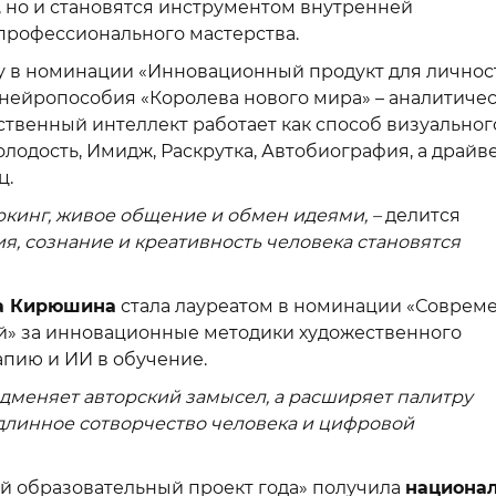
 но и становятся инструментом внутренней
профессионального мастерства.
у в номинации «Инновационный продукт для личнос
 нейропособия «Королева нового мира» – аналитиче
ственный интеллект работает как способ визуальног
лодость, Имидж, Раскрутка, Автобиография, а драй
ц.
кинг, живое общение и обмен идеями, –
делится
я, сознание и креативность человека становятся
а Кирюшина
стала лауреатом в номинации «Соврем
ий» за инновационные методики художественного
пию и ИИ в обучение.
одменяет авторский замысел, а расширяет палитру
длинное сотворчество человека и цифровой
 образовательный проект года» получила
национа