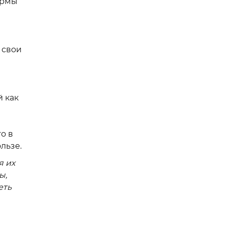
ормы
 свои
 как
о в
льзе.
я их
ы,
еть