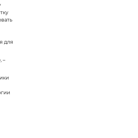
у
тку
овать
я для
»,
–
ики
огии