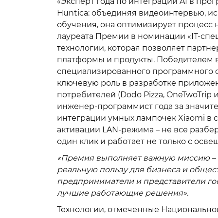
«Эксперт года по интеграции AI в пр
Huntica: объединяя видеоинтервью, ис
обучения, она оптимизирует процесс 
лауреата Премии в номинации «IT-спец
технологии, которая позволяет партн
платформы и продукты. Победителем в
специализированного программного 
ключевую роль в разработке приложе
потребителей (Dodo Pizza, OneTwoTrip и
инженер-программист года за значите
интеграции умных лампочек Xiaomi в 
активации LAN-режима – не все разбер
один клик и работает не только с осве
«Премия выполняет важную миссию – о
реальную пользу для бизнеса и общест
предприниматели и представители гос
лучшие работающие решения».
Технологии, отмеченные Национальной