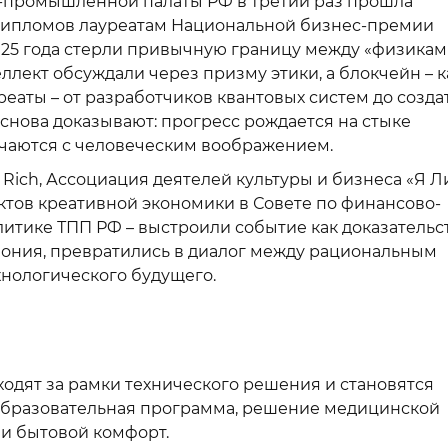
о-промышленной палаты РФ в третий раз прошла
дипломов лауреатам Национальной бизнес-премии
025 года стерли привычную границу между «физикам
ллект обсуждали через призму этики, а блокчейн – к
еаты – от разработчиков квантовых систем до созда
снова доказывают: прогресс рождается на стыке
ечаются с человеческим воображением.
Rich, Ассоциация деятелей культуры и бизнеса «Я Л
ктов креативной экономики в Совете по финансово-
тике ТПП РФ – выстроили событие как доказательс
ремония, превратились в диалог между рациональным
нологического будущего.
дят за рамки технического решения и становятся
 образовательная программа, решение медицинской
и бытовой комфорт.