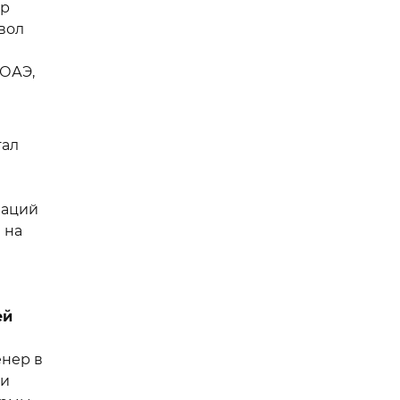
тр
мвол
 ОАЭ,
тал
ваций
 на
ей
енер в
ии