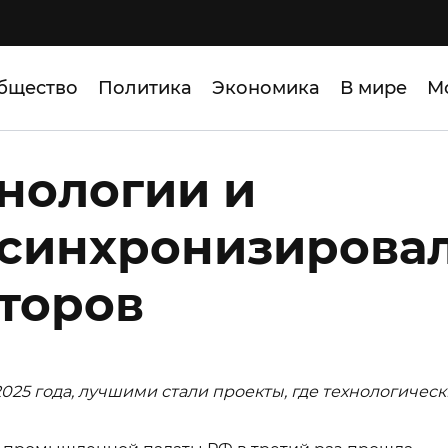
бщество
Политика
Экономика
В мире
М
нологии и
 синхронизирова
торов
25 года, лучшими стали проекты, где технологичес