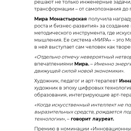
решают не только инженерные задачи,
трансформации – от самопознания до 
Мира Монастырская
получила наград
роста и бизнес-развития» за создание
методического инструмента, где искус
мышления. Ее система «МИРА» – это Мо
в ней выступает сам человек как творе
«Отдельно отмечу невероятный нетвор
впечатлениями
Мира.
–
Именно энерги
движущей силой новой экономики».
Художник, педагог и арт-терапевт
Инн
художник в эпоху цифровых технолог
образования, интегрирующие арт-тера
«Когда искусственный интеллект не п
выразительных средств, рождается по
технологии»,
–
говорит лауреат.
Премию в номинации «Инновационный