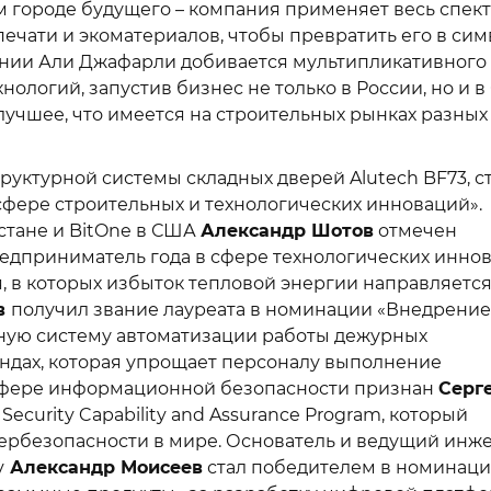
ом городе будущего – компания применяет весь спек
-печати и экоматериалов, чтобы превратить его в си
ании Али Джафарли добивается мультипликативного
логий, запустив бизнес не только в России, но и в
лучшее, что имеется на строительных рынках разных
руктурной системы складных дверей Alutech BF73, с
сфере строительных и технологических инноваций».
хстане и BitOne в США
Александр Шотов
отмечен
едприниматель года в сфере технологических инно
, в которых избыток тепловой энергии направляется
в
получил звание лауреата в номинации «Внедрение
ьную систему автоматизации работы дежурных
ндах, которая упрощает персоналу выполнение
 сфере информационной безопасности признан
Серг
Security Capability and Assurance Program, который
ербезопасности в мире. Основатель и ведущий инж
v
Александр Моисеев
стал победителем в номинац