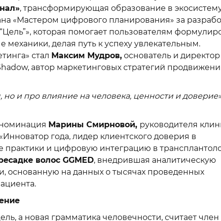
нал»
, трансформирующая образование в экосистем
на «Мастером цифрового планирования» за разрабо
Цель”», которая помогает пользователям формулир
е механики, делая путь к успеху увлекательным.
етинга» стал
Максим Мудров,
основатель и директор
Shadow, автор маркетинговых стратегий продвижени
, но и про влияние на человека, ценности и доверие
– номинация
Марины Смирновой,
руководителя клин
«Инноватор года, лидер клиентского доверия в
е практики и цифровую интеграцию в трансплантол
ересадке волос GGMED
, внедрившая аналитическую
, основанную на данных о тысячах проведенных
ациента.
рение
цель, а новая грамматика человечности, считает член