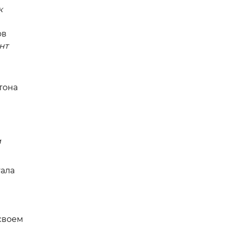
к
ов
нт
тона
и
ала
своем