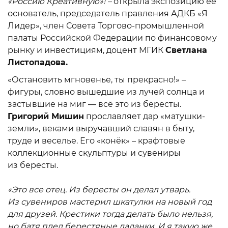
«Россию Креативную»! –
открыла экспозицию её
основатель, председатель правления АДКБ «Я
Лидер», член Совета Торгово-промышленной
палаты Российской Федерации по финансовому
рынку и инвестициям, доцент МГИК
Светлана
Листопадова.
«Остановить мгновенье, ты прекрасно!» –
фигуры, словно вышедшие из лучей солнца и
застывшие на миг — всё это из бересты.
Григорий Мишин
прославляет дар «матушки-
земли», веками выручавший славян в быту,
труде и веселье. Его «конёк» – крафтовые
коллекционные скульптуры и сувениры
из бересты.
«Это все отец. Из бересты он делал утварь.
Из сувениров мастерил шкатулки на новый год
для друзей. Крестики тогда делать было нельзя,
но батя плел берестяные ладанки. И я такую же