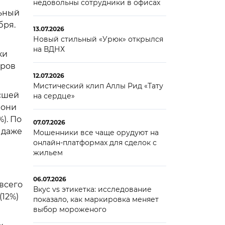
недовольны сотрудники в офисах
льный
бря.
13.07.2026
Новый стильный «Урюк» открылся
на ВДНХ
ки
еров
12.07.2026
Мистический клип Аллы Рид «Тату
осшей
на сердце»
 они
). По
07.07.2026
 даже
Мошенники все чаще орудуют на
онлайн-платформах для сделок с
жильем
06.07.2026
 всего
Вкус vs этикетка: исследование
(12%)
показало, как маркировка меняет
выбор мороженого