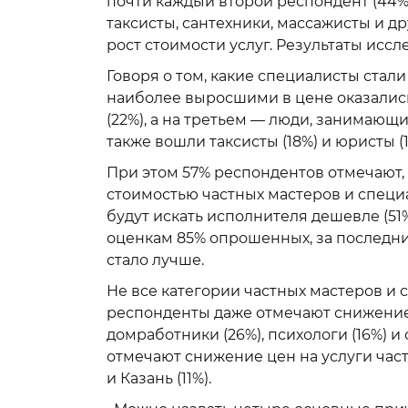
почти каждый второй респондент (44%) 
таксисты, сантехники, массажисты и д
рост стоимости услуг. Результаты исс
Говоря о том, какие специалисты стал
наиболее выросшими в цене оказались
(22%), а на третьем — люди, занимающи
также вошли таксисты (18%) и юристы (1
При этом 57% респондентов отмечают, 
стоимостью частных мастеров и специ
будут искать исполнителя дешевле (51%
оценкам 85% опрошенных, за последни
стало лучше.
Не все категории частных мастеров и
респонденты даже отмечают снижение 
домработники (26%), психологи (16%) и 
отмечают снижение цен на услуги част
и Казань (11%).