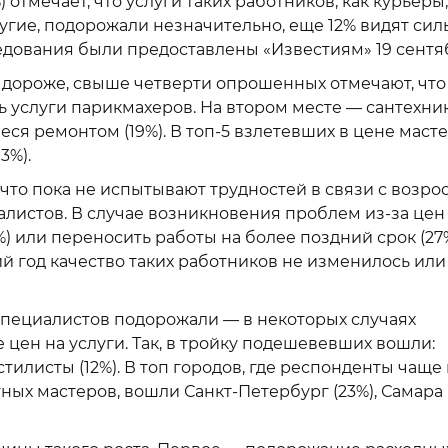
отмечает, что услуги таких работников, как курьеры,
ругие, подорожали незначительно, еще 12% видят си
ледования были предоставлены «Известиям» 19 сентя
и дороже, свыше четверти опрошенных отмечают, что
 услуги парикмахеров. На втором месте — сантехни
еся ремонтом (19%). В топ-5 взлетевших в цене маст
3%).
что пока не испытывают трудностей в связи с возр
алистов. В случае возникновения проблем из-за цен
) или переносить работы на более поздний срок (27%
й год качество таких работников не изменилось или
 специалистов подорожали — в некоторых случаях
цен на услуги. Так, в тройку подешевевших вошли:
стилисты (12%). В топ городов, где респонденты чаще
ных мастеров, вошли Санкт-Петербург (23%), Самара 