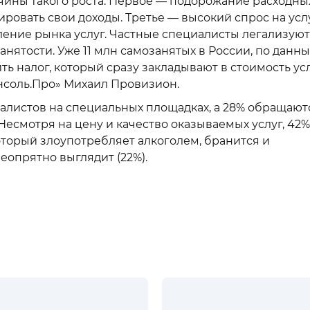
чины такого роста. Первое — подорожание расходны
ровать свои доходы. Третье — высокий спрос на усл
ление рынка услуг. Частные специалисты легализую
анятости. Уже 11 млн самозанятых в России, по данн
ть налог, который сразу закладывают в стоимость усл
нсоль.Про» Михаил Провизион.
листов на специальных площадках, а 28% обращают
есмотря на цену и качество оказываемых услуг, 42%
который злоупотребляет алкоголем, бранится и
неопрятно выглядит (22%).