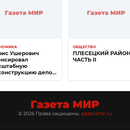
НОМИКА
ОБЩЕСТВО
рис Ушерович
ПЛЕСЕЦКИЙ РАЙО
онсировал
ЧАСТЬ II
сштабную
конструкцию депо
ачное» в Санкт-
тербурге
© 2026 Права защищены.
gazetamir.ru