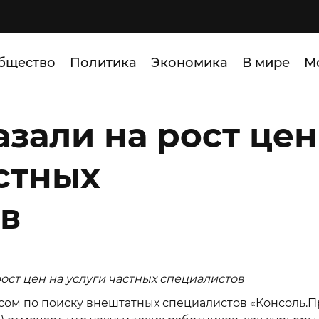
бщество
Политика
Экономика
В мире
М
азали на рост цен
астных
в
ост цен на услуги частных специалистов
сом по поиску внештатных специалистов «Консоль.П