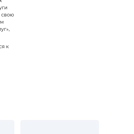
х
уги
т свою
ым
уг»,
ся к