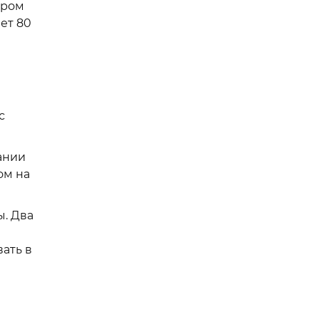
ором
ет 80
с
ании
ом на
ы. Два
ать в