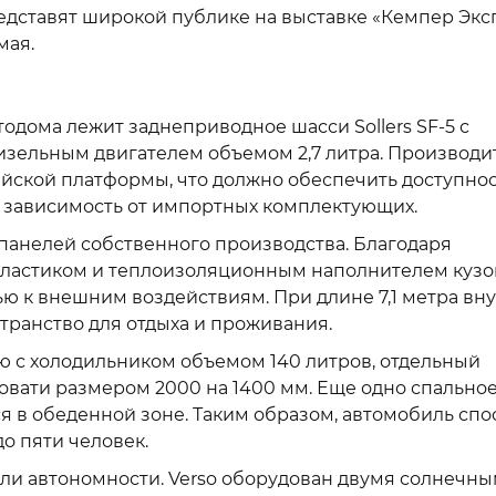
едставят широкой публике на выставке «Кемпер Эксп
мая.
тодома лежит заднеприводное шасси Sollers SF-5 с
изельным двигателем объемом 2,7 литра. Производи
ийской платформы, что должно обеспечить доступно
 зависимость от импортных комплектующих.
панелей собственного производства. Благодаря
пластиком и теплоизоляционным наполнителем кузо
ю к внешним воздействиям. При длине 7,1 метра вн
транство для отдыха и проживания.
ню с холодильником объемом 140 литров, отдельный
овати размером 2000 на 1400 мм. Еще одно спально
я в обеденной зоне. Таким образом, автомобиль сп
о пяти человек.
ли автономности. Verso оборудован двумя солнечн