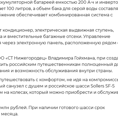
кумуляторной батареей емкостью 200 А·ч и инверт
ет 100 литров, а объем бака для серой воды составля
абжение обеспечивает комбинированная система с
т кондиционер, электрическая выдвижная ступень,
а и вместительные багажные отсеки. Управление
 через электронную панель, расположенную рядом 
ОО «СТ Нижегородец» Владимира Гойхмана, при созд
жить российским путешественникам полноценный д
ания и возможность обслуживания внутри страны.
т путешествовать с комфортом, не идя на компромисс
й санузел с душем и российское шасси Sollers SF-5
 на колесах, который можно приобрести и обслужив
5 млн рублей. При наличии готового шасси срок
 месяца.