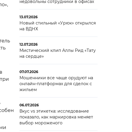
недовольны сотрудники в офисах
о»,
13.07.2026
Новый стильный «Урюк» открылся
на ВДНХ
тель
12.07.2026
сть
Мистический клип Аллы Рид «Тату
на сердце»
в
07.07.2026
Мошенники все чаще орудуют на
утри
онлайн-платформах для сделок с
жильем
е
06.07.2026
особен
Вкус vs этикетка: исследование
показало, как маркировка меняет
выбор мороженого
ыми