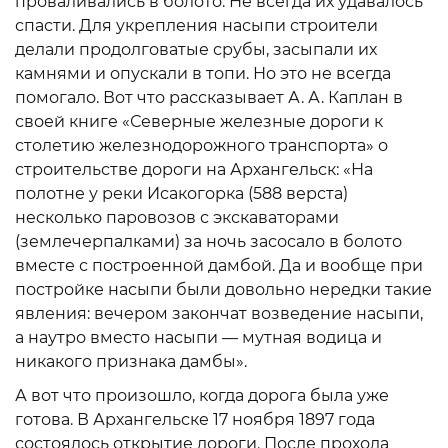
проваливались в болото. Не всегда их удавалось
спасти. Для укрепления насыпи строители
делали продолговатые срубы, засыпали их
камнями и опускали в топи. Но это не всегда
помогало. Вот что рассказывает А. А. Каплан в
своей книге «Северные железные дороги к
столетию железнодорожного транспорта» о
строительстве дороги на Архангельск: «На
полотне у реки Исакогорка (588 верста)
несколько паровозов с экскаваторами
(землечерпалками) за ночь засосало в болото
вместе с построенной дамбой. Да и вообще при
постройке насыпи были довольно нередки такие
явления: вечером закончат возведение насыпи,
а наутро вместо насыпи — мутная водица и
никакого признака дамбы».
А вот что произошло, когда дорога была уже
готова. В Архангельске 17 ноября 1897 года
состоялось открытие дороги. После прохода