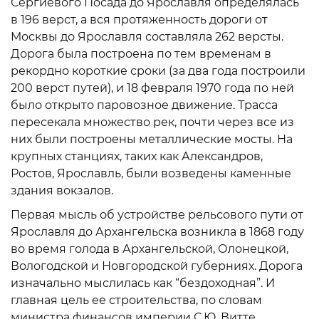
Сергиевого Посада до Ярославля определялась
в 196 верст, а вся протяженность дороги от
Москвы до Ярославля составляла 262 версты.
Дорога была построена по тем временам в
рекордно короткие сроки (за два года построили
200 верст путей), и 18 февраля 1970 года по ней
было открыто паровозное движение. Трасса
пересекала множество рек, почти через все из
них были построены металлические мосты. На
крупных станциях, таких как Александров,
Ростов, Ярославль, были возведены каменные
здания вокзалов.
Первая мысль об устройстве рельсового пути от
Ярославля до Архангельска возникла в 1868 году
во время голода в Архангельской, Олонецкой,
Вологодской и Новгородской губерниях. Дорога
изначально мыслилась как “бездоходная”. И
главная цель ее строительства, по словам
министра финансов империи С.Ю. Витте,