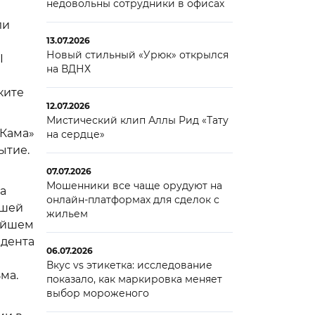
недовольны сотрудники в офисах
ли
13.07.2026
Новый стильный «Урюк» открылся
I
на ВДНХ
ките
12.07.2026
Мистический клип Аллы Рид «Тату
«Кама»
на сердце»
ытие.
07.07.2026
Мошенники все чаще орудуют на
а
онлайн-платформах для сделок с
ашей
жильем
чайшем
идента
06.07.2026
Вкус vs этикетка: исследование
ьма.
показало, как маркировка меняет
выбор мороженого