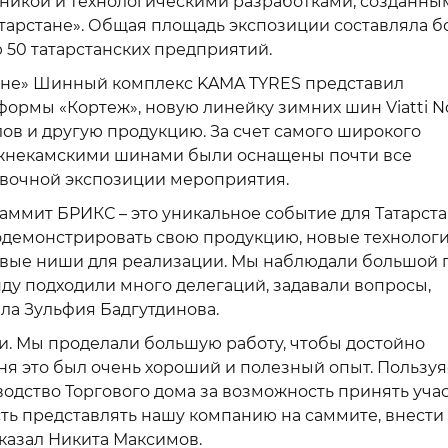
хникой и технологическими разработками, созданны
атарстане». Общая площадь экспозиции составляла б
ю 50 татарстанских предприятий.
тане» Шинный комплекс KAMA TYRES представил
ормы «Кортеж», новую линейку зимних шин Viatti N
ов и другую продукцию. За счет самого широкого
жнекамскими шинами были оснащены почти все
авочной экспозиции мероприятия.
саммит БРИКС – это уникальное событие для Татарста
одемонстрировать свою продукцию, новые технологи
овые ниши для реализации. Мы наблюдали большой 
ду подходили много делегаций, задавали вопросы,
ла Зульфия Бадгутдинова.
и. Мы проделали большую работу, чтобы достойно
ня это был очень хороший и полезный опыт. Пользуя
водство Торгового дома за возможность принять учас
сть представлять нашу компанию на саммите, внести
сказал Никита Максимов.