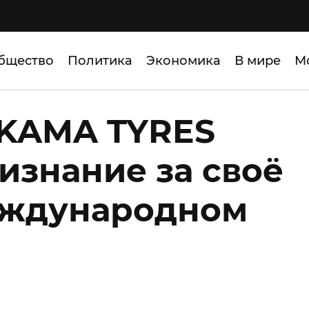
бщество
Политика
Экономика
В мире
М
 KAMA TYRES
изнание за своё
еждународном