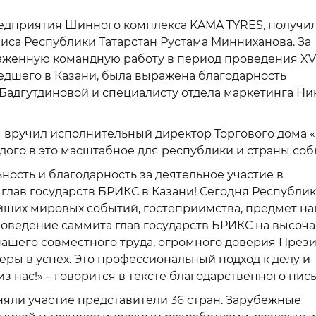
редприятия Шинного комплекса KAMA TYRES, получи
иса Республики Татарстан Рустама Минниханова. За
аженную командную работу в период проведения XV
едшего в Казани, была выражена благодарность
 Бадгутдиновой и специалисту отдела маркетинга Ни
 вручил исполнительный директор Торгового дома 
дого в это масштабное для республики и страны соб
сть и благодарность за деятельное участие в
глав государств БРИКС в Казани! Сегодня Республик
йших мировых событий, гостеприимства, предмет н
роведение саммита глав государств БРИКС на высо
нашего совместного труда, огромного доверия През
еры в успех. Это профессиональный подход к делу и
з нас!» – говорится в тексте благодарственного пис
няли участие представители 36 стран. Зарубежные