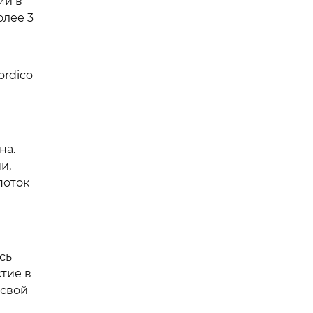
ми в
олее 3
ordico
на.
и,
поток
сь
тие в
 свой