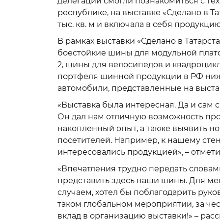
делегации смогли познакомиться с те
республике, на выставке «Сделано в Т
тыс. кв. м и включала в себя продукци
В рамках выставки «Сделано в Татарс
боестойкие шины для модульной платф
2, шины для велосипедов и квадроцикл
портфеля шинной продукции в РФ ни
автомобили, представленные на выст
«Выставка была интересная. Да и сам 
Он дал нам отличную возможность пр
накопленный опыт, а также выявить н
посетителей. Например, к нашему стен
интересовались продукцией», – отмети
«Впечатления трудно передать словам
представить здесь наши шины. Для ме
случаем, хотел бы поблагодарить руко
таком глобальном мероприятии, за че
вклад в организацию выставки!» – рас