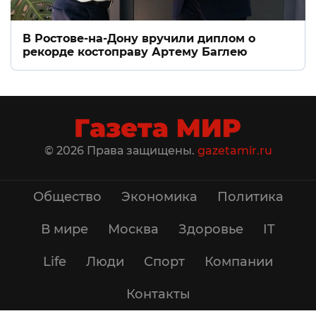
В Ростове-на-Дону вручили диплом о
рекорде костоправу Артему Баглею
© 2026 Права защищены.
gazetamir.ru
Общество
Экономика
Политика
В мире
Москва
Здоровье
IT
Life
Люди
Спорт
Компании
Контакты