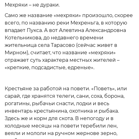
Мехряки – не дураки.
Само же название «мехряки» произошло, скорее
всего, по названию реки Мехреньга, в которую
впадает Пукса. А вот Алевтина Александровна
Котельникова, до недавнего времени
жительница села Тарасово (сейчас живет в
Мирном), считает, что название «мехряки»
отражает суть характера местных жителей –
«крепкие, подсадистые, едреные».
Крестьяне за работой на повети. «Поветь», или
сарай, где хранятся телеги, сани, соха, борона,
рогатины, рыбачьи снасти, лодки и весь
инвентарь крестьянина, охотника и рыбака.
Здесь же и корм для скота. В непогоду и в
холодные месяцы на повети теребили лен,
веяли и мололи на ручном жернове зерно,