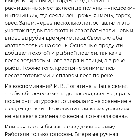
Емцы, Мехреньги, Шорды, создавали на
расчищенных местах лесные поляны – «подсеки»
и «починки», где сеяли лён, рожь, ячмень, горох,
овёс. Затем, через несколько лет, оставляли этот
участок под выпас скота и разрабатывали новый,
вновь вырубая дремучие леса. Своего хлеба
хватало только на осень. Основные продукты
добывали охотой и рыбной ловлей, так как в
лесах водилось много зверя и птицы, а в реке –
рыбы. Кроме того, крестьяне занимались
лесозаготовками и сплавом леса по реке.
Из воспоминаний И. В. Лопатина: «Наша семья,
чтобы сберечь семена до посева, осенью, сразу
после снятия урожая, отдавала их на хранение в
склады церкви. Церковь ни при каких условиях
не выдавала семена до весны, до начала сева».
Или взять хотя бы заготовку дров на зиму.
Работали только топором. Впервые ручная