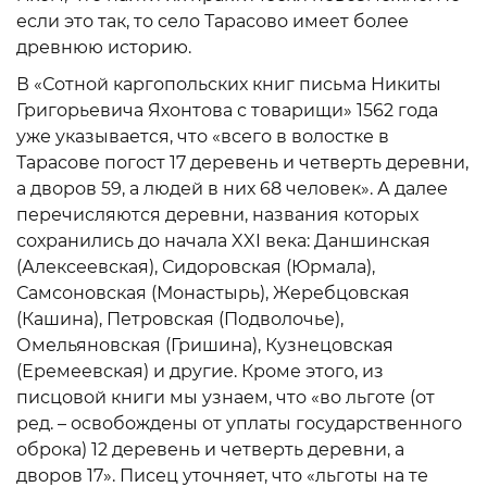
если это так, то село Тарасово имеет более
древнюю историю.
В «Сотной каргопольских книг письма Никиты
Григорьевича Яхонтова с товарищи» 1562 года
уже указывается, что «всего в волостке в
Тарасове погост 17 деревень и четверть деревни,
а дворов 59, а людей в них 68 человек». А далее
перечисляются деревни, названия которых
сохранились до начала XXI века: Даншинская
(Алексеевская), Сидоровская (Юрмала),
Самсоновская (Монастырь), Жеребцовская
(Кашина), Петровская (Подволочье),
Омельяновская (Гришина), Кузнецовская
(Еремеевская) и другие. Кроме этого, из
писцовой книги мы узнаем, что «во льготе (от
ред. – освобождены от уплаты государственного
оброка) 12 деревень и четверть деревни, а
дворов 17». Писец уточняет, что «льготы на те