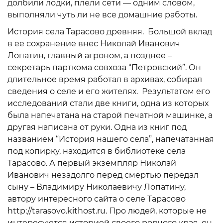
долбили лодки, плели сети — одним словом,
выполняли чуть ли не все домашние работы.
История села Тарасово древняя. Большой вклад
в ее сохранение внес Николай Иванович
Лопатин, главный агроном, а позднее –
секретарь парткома совхоза “Петровский”. Он
длительное время работал в архивах, собирал
сведения о селе и его жителях. Результатом его
исследований стали две книги, одна из которых
была напечатана на старой печатной машинке, а
другая написана от руки. Одна из книг под
названием “История нашего села”, напечатанная
под копирку, находится в библиотеке села
Тарасово. А первый экземпляр Николай
Иванович незадолго перед смертью передал
сыну – Владимиру Николаевичу Лопатину,
автору интересного сайта о селе Тарасово
http://tarasovo.kithost.ru. Про людей, которые не
интересуются историей своего родного края, он