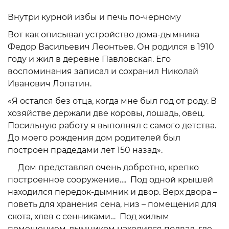
Внутри курной избы и печь по-черному
Вот как описывал устройство дома-дымника
Федор Васильевич Леонтьев. Он родился в 1910
году и жил в деревне Павловская. Его
воспоминания записал и сохранил Николай
Иванович Лопатин.
«Я остался без отца, когда мне был год от роду. В
хозяйстве держали две коровы, лошадь, овец.
Посильную работу я выполнял с самого детства.
До моего рождения дом родителей был
построен прадедами лет 150 назад».
Дом представлял очень добротно, крепко
построенное сооружение…. Под одной крышей
находился передок-дымник и двор. Верх двора –
поветь для хранения сена, низ – помещения для
скота, хлев с сенниками… Под жилым
помещением-дымником находился подвал, где