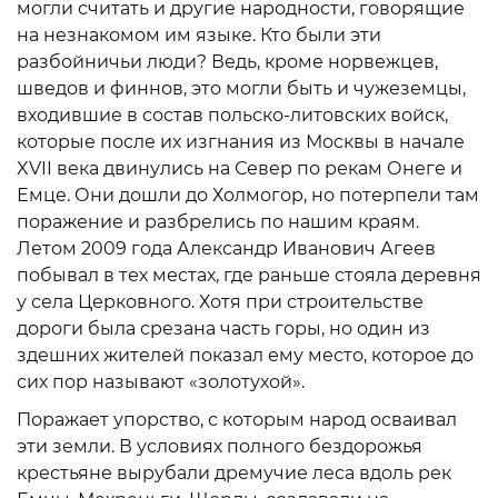
могли считать и другие народности, говорящие
на незнакомом им языке. Кто были эти
разбойничьи люди? Ведь, кроме норвежцев,
шведов и финнов, это могли быть и чужеземцы,
входившие в состав польско-литовских войск,
которые после их изгнания из Москвы в начале
XVII века двинулись на Север по рекам Онеге и
Емце. Они дошли до Холмогор, но потерпели там
поражение и разбрелись по нашим краям.
Летом 2009 года Александр Иванович Агеев
побывал в тех местах, где раньше стояла деревня
у села Церковного. Хотя при строительстве
дороги была срезана часть горы, но один из
здешних жителей показал ему место, которое до
сих пор называют «золотухой».
Поражает упорство, с которым народ осваивал
эти земли. В условиях полного бездорожья
крестьяне вырубали дремучие леса вдоль рек