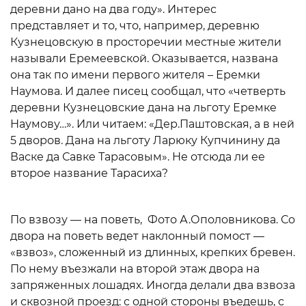
деревни дано на два году». Интерес
представляет и то, что, например, деревню
Кузнецовскую в просторечии местные жители
называли Еремеевской. Оказывается, названа
она так по имени первого жителя – Еремки
Наумова. И далее писец сообщал, что «четверть
деревни Кузнецовские дана на льготу Еремке
Наумову…». Или читаем: «Дер.Паштовская, а в ней
5 дворов. Дана на льготу Ларюку Купчинину да
Васке да Савке Тарасовым». Не отсюда ли ее
второе название Тарасиха?
По взвозу — на поветь, Фото А.Ополовникова. Со
двора на поветь ведет наклонный помост —
«взвоз», сложенный из длинных, крепких бревен.
По нему въезжали на второй этаж двора на
запряженных лошадях. Иногда делали два взвоза
и сквозной проезд: с одной стороны въедешь, с