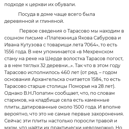
подходе к церкви их обували.
Посуда в доме чаще всего была
деревянной и глиняной.
Первое сведения о Тарасово мы находим в
сошном письме «Платежница Якова Сабурова и
Ивана Кутузова с товарищи лета 7064», то есть
1556 года. В нем упоминается «в Мехренском
стану на реке на Шерде волостка Тарасов погост,
а в нем тяглых 32 деревни…». Так что в этом году
Тарасово исполнилось 460 лет (от ред. – годом
основания Архангельска считается 1584, то есть
Тарасово старше столицы Поморья на 28 лет).
Однако В.Н.Лопатин сообщает, что, по словам
стариков, на кладбище села есть каменные
плиты, датированные около 1500 года. И вполне
вероятно, что это не самые первые захоронения.
Сейчас эти плиты настолько поросли травой и
мхом, что найти их практически невозможно. Но