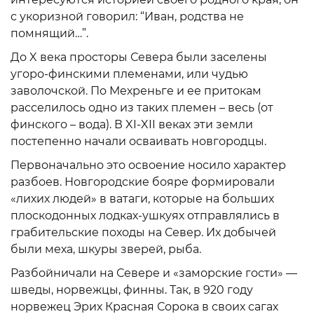
с укоризной говорил: “Иван, родства не
помнящий…”.
До X века просторы Севера были заселены
угоро-финскими племенами, или чудью
заволочской. По Мехреньге и ее притокам
расселилось одно из таких племен – весь (от
финского – вода). В XI-XII веках эти земли
постепенно начали осваивать новгородцы.
Первоначально это освоение носило характер
разбоев. Новгородские бояре формировали
«лихих людей» в ватаги, которые на больших
плоскодонных лодках-ушкуях отправлялись в
грабительские походы на Север. Их добычей
были меха, шкуры зверей, рыба.
Разбойничали на Севере и «заморские гости» —
шведы, норвежцы, финны. Так, в 920 году
норвежец Эрих Красная Сорока в своих сагах