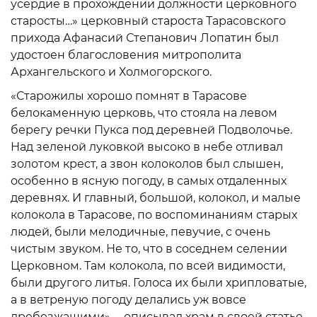
усердие в прохождении должности церковного
старосты…» церковный староста Тарасовского
прихода Афанасий Степанович Лопатин был
удостоен благословения митрополита
Архангельского и Холмогорского.
«Старожилы хорошо помнят в Тарасове
белокаменную церковь, что стояла на левом
берегу речки Пукса под деревней Подволочье.
Над зеленой луковкой высоко в небе отливал
золотом крест, а звон колоколов был слышен,
особенно в ясную погоду, в самых отдаленных
деревнях. И главный, большой, колокол, и малые
колокола в Тарасове, по воспоминаниям старых
людей, были мелодичные, певучие, с очень
чистым звуком. Не то, что в соседнем селении
Церковном. Там колокола, по всей видимости,
были другого литья. Голоса их были хрипловатые,
а в ветреную погоду делались уж вовсе
дребезжащими», – описывал храм в своей статье