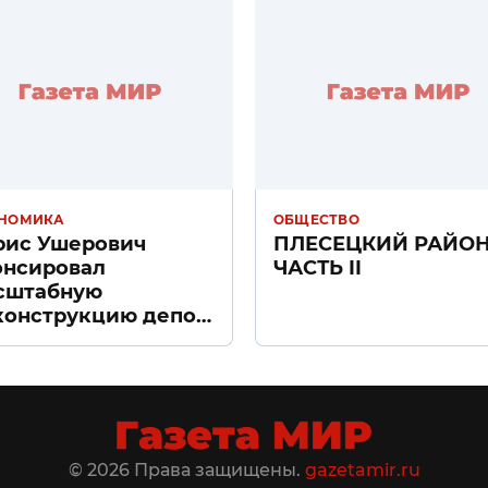
НОМИКА
ОБЩЕСТВО
рис Ушерович
ПЛЕСЕЦКИЙ РАЙО
онсировал
ЧАСТЬ II
сштабную
конструкцию депо
ачное» в Санкт-
тербурге
© 2026 Права защищены.
gazetamir.ru