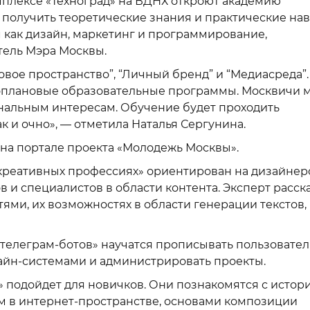
плексе «Техноград» на ВДНХ откроют академию
 получить теоретические знания и практические на
как дизайн, маркетинг и программирование,
тель Мэра Москвы.
вое пространство”, “Личный бренд” и “Медиасреда”.
оплановые образовательные программы. Москвичи м
ональным интересам. Обучение будет проходить
к и очно», — отметила Наталья Сергунина.
 на портале проекта «Молодежь Москвы».
 креативных профессиях» ориентирован на дизайнер
в и специалистов в области контента. Эксперт расск
тями, их возможностях в области генерации текстов,
телеграм-ботов» научатся прописывать пользовател
айн-системами и администрировать проекты.
 подойдет для новичков. Они познакомятся с истор
ем в интернет-пространстве, основами композиции