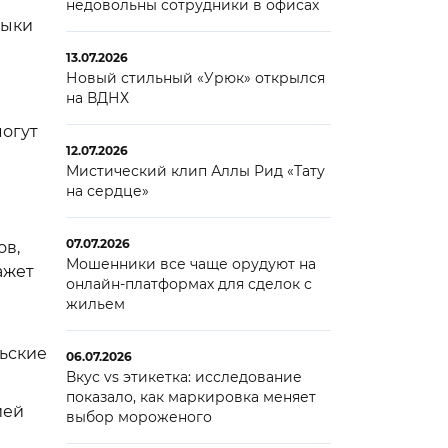
недовольны сотрудники в офисах
выки
13.07.2026
Новый стильный «Урюк» открылся
на ВДНХ
огут
12.07.2026
Мистический клип Аллы Рид «Тату
на сердце»
07.07.2026
ов,
Мошенники все чаще орудуют на
ажет
онлайн-платформах для сделок с
жильем
ьские
06.07.2026
Вкус vs этикетка: исследование
показало, как маркировка меняет
ией
выбор мороженого