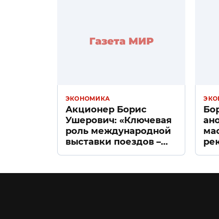
ЭКОНОМИКА
ЭКО
Акционер Борис
Бо
Ушерович: «Ключевая
ан
роль международной
ма
выставки поездов –
ре
поиск ответов на
«Д
вызовы времени»
Пе