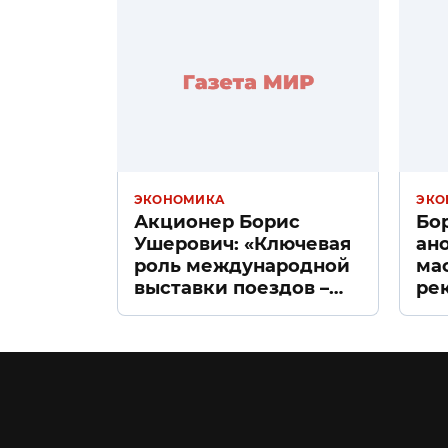
ЭКОНОМИКА
ЭКО
Акционер Борис
Бо
Ушерович: «Ключевая
ан
роль международной
ма
выставки поездов –
ре
поиск ответов на
«Д
вызовы времени»
Пе