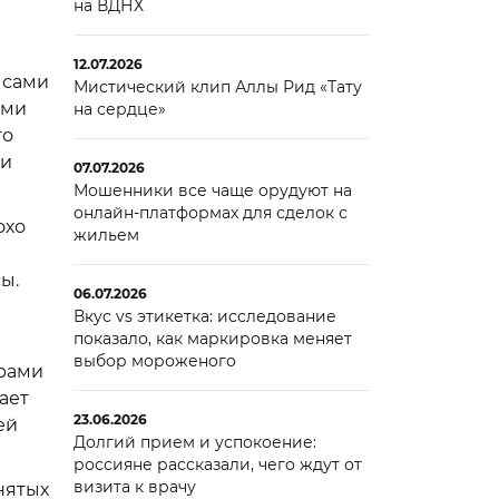
на ВДНХ
12.07.2026
 сами
Мистический клип Аллы Рид «Тату
ыми
на сердце»
го
 и
07.07.2026
Мошенники все чаще орудуют на
онлайн-платформах для сделок с
охо
жильем
ы.
06.07.2026
Вкус vs этикетка: исследование
показало, как маркировка меняет
выбор мороженого
ерами
ает
23.06.2026
ей
Долгий прием и успокоение:
россияне рассказали, чего ждут от
визита к врачу
нятых