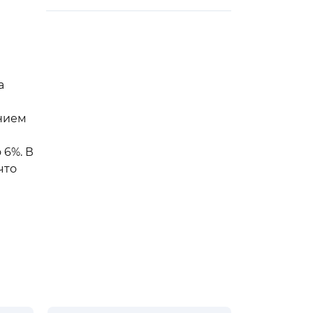
а
анием
 6%. В
 что