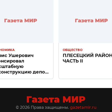
НОМИКА
ОБЩЕСТВО
рис Ушерович
ПЛЕСЕЦКИЙ РАЙО
онсировал
ЧАСТЬ II
сштабную
конструкцию депо
ачное» в Санкт-
тербурге
© 2026 Права защищены.
gazetamir.ru