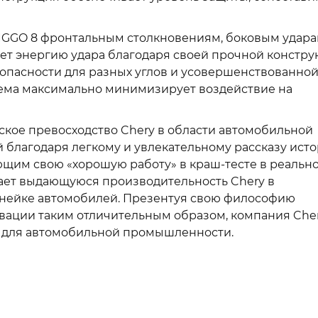
 TIGGO 8 фронтальным столкновениям, боковым удар
ает энергию удара благодаря своей прочной констру
зопасности для разных углов и усовершенствованно
ема максимально минимизирует воздействие на
ское превосходство Chery в области автомобильной
 благодаря легкому и увлекательному рассказу исто
щим свою «хорошую работу» в краш-тесте в реальн
ает выдающуюся производительность Chery в
инейке автомобилей. Презентуя свою философию
вации таким отличительным образом, компания Cher
н для автомобильной промышленности.