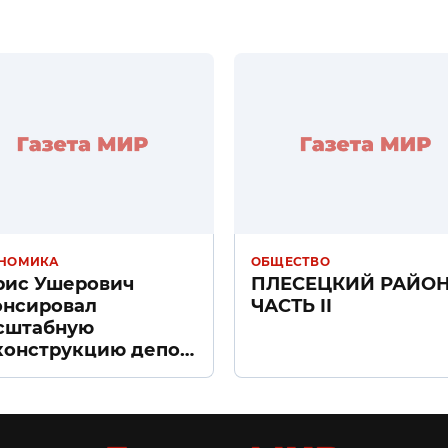
НОМИКА
ОБЩЕСТВО
рис Ушерович
ПЛЕСЕЦКИЙ РАЙО
онсировал
ЧАСТЬ II
сштабную
конструкцию депо
ачное» в Санкт-
тербурге