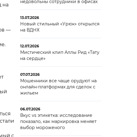
недовольны сотрудники в офисах
д на
13.07.2026
Новый стильный «Урюк» открылся
ов —
на ВДНХ
е.
12.07.2026
Мистический клип Аллы Рид «Тату
на сердце»
07.07.2026
ет
Мошенники все чаще орудуют на
онлайн-платформах для сделок с
ный
жильем
06.07.2026
ться
Вкус vs этикетка: исследование
стали
показало, как маркировка меняет
выбор мороженого
имый с