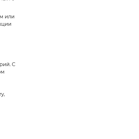
ам или
кции
й
рий. С
ом
y,