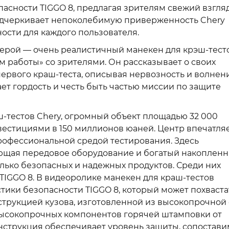
асности TIGGO 8, предлагая зрителям свежий взгля
подчеркивает непоколебимую приверженность Chery
сти для каждого пользователя.
 герой — очень реалистичный манекен для крэш-тест
 работы» со зрителями. Он рассказывает о своих
ервого краш-теста, описывая нервозность и волнени
ает гордость и честь быть частью миссии по защите
ш-тестов Chery, огромный объект площадью 32 000
вестициями в 150 миллионов юаней. Центр впечатля
офессиональной средой тестирования. Здесь
ющая передовое оборудование и богатый накоплен
лько безопасных и надежных продуктов. Среди них
TIGGO 8. В видеоролике манекен для краш-тестов
ики безопасности TIGGO 8, который может похваста
трукцией кузова, изготовленной из высокопрочной 
высокопрочных компонентов горячей штамповки от
конструкция обеспечивает уровень защиты, сопостав