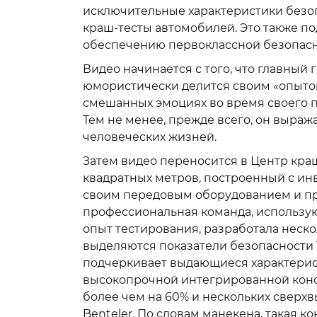
исключительные характеристики безоп
краш-тесты автомобилей. Это также 
обеспечению первоклассной безопасно
Видео начинается с того, что главный
юмористически делится своим «опытом
смешанных эмоциях во время своего п
Тем не менее, прежде всего, он выраж
человеческих жизней.
Затем видео переносится в Центр кра
квадратных метров, построенный с ин
своим передовым оборудованием и пр
профессиональная команда, использу
опыт тестирования, разработала неско
выделяются показатели безопасности 
подчеркивает выдающиеся характерист
высокопрочной интегрированной конс
более чем на 60% и нескольких сверх
Benteler. По словам манекена, такая 