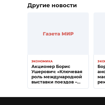
Другие новости
ЭКОНОМИКА
ЭКО
Акционер Борис
Бо
Ушерович: «Ключевая
ан
роль международной
ма
выставки поездов –
ре
поиск ответов на
«Д
вызовы времени»
Пе