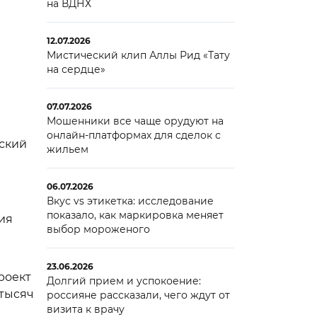
на ВДНХ
12.07.2026
Мистический клип Аллы Рид «Тату
на сердце»
07.07.2026
Мошенники все чаще орудуют на
онлайн-платформах для сделок с
еский
жильем
06.07.2026
Вкус vs этикетка: исследование
показало, как маркировка меняет
ия
выбор мороженого
23.06.2026
роект
Долгий прием и успокоение:
 тысяч
россияне рассказали, чего ждут от
визита к врачу