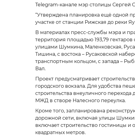
Telegram-канале мэр столицы Сергей 
“Утверждена планировка ещё одной п
участке от станции Рижская до реки Яу
В материалах пресс-службы мэра и пр
территория площадью 193,79 гектаров 
улицами Шумкина, Маленковская, Русак
Тишина, с востока – Русаковской набе
транспортным кольцом, с запада – Ры
Вал.
Проект предусматривает строительств
городского вокзала. Для удобства пе
строительства внеуличного перехода 
МЖД в створе Налесного переулка.
Кроме того, запланирована реконстру
дорожной сети, включая улицы Шумкина
включает строительство гостиницы и 
квадратных метров.