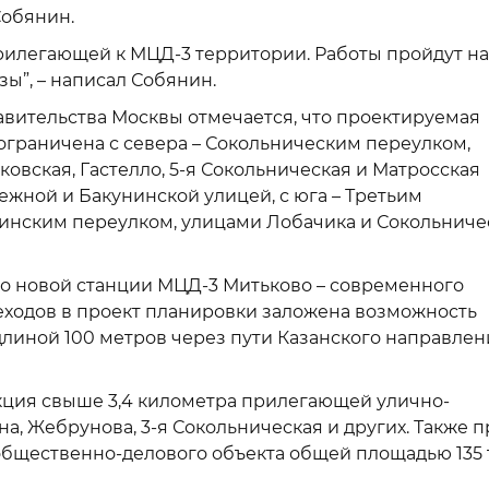
Собянин.
рилегающей к МЦД-3 территории. Работы пройдут на
зы”, – написал Собянин.
авительства Москвы отмечается, что проектируемая
ограничена с севера – Сокольническим переулком,
овская, Гастелло, 5-я Сокольническая и Матросская
режной и Бакунинской улицей, с юга – Третьим
бинским переулком, улицами Лобачика и Сокольнич
о новой станции МЦД-3 Митьково – современного
шеходов в проект планировки заложена возможность
длиной 100 метров через пути Казанского направлен
кция свыше 3,4 километра прилегающей улично-
, Жебрунова, 3-я Сокольническая и других. Также п
общественно-делового объекта общей площадью 135