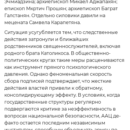
Эчмиадзина; архиепископ Микаел Аджапахян;
епископ Мкртич Прошян; архиепископ Баграт
Галстанян. Отдельно силовики давили на
мецената Самвела Карапетяна.
Ситуация усугубляется тем, что следственные
действия затронули и ближайших
родственников священнослужителей, включая
родного брата Католикоса. В общественно-
политических кругах такие меры расцениваются
как инструмент прямого психологического
давления. Однако феноменальная скорость
сбора подписей подтверждает, что жесткие
действия властей привели к обратному,
консолидирующему эффекту. В условиях, когда
государственные структуры регулярно
подвергаются критике за неэффективность в
вопросах национальной безопасности, ААЦ де-
факто остается последним независимым
институтом, способным объединять армян по