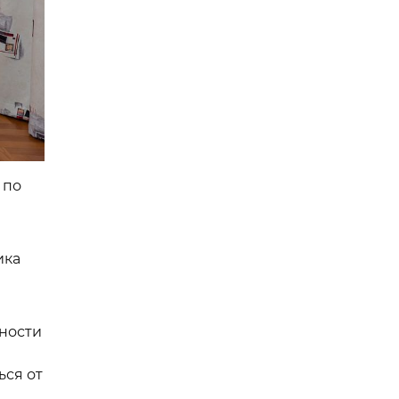
 по
ика
ьности
ься от