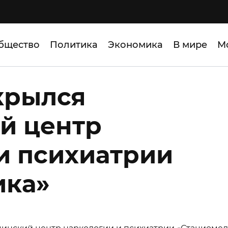
бщество
Политика
Экономика
В мире
М
крылся
й центр
и психиатрии
ика»