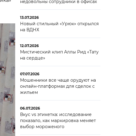
ика»
недовольны сотрудники в офисах
е
13.07.2026
Новый стильный «Урюк» открылся
на ВДНХ
12.07.2026
Мистический клип Аллы Рид «Тату
на сердце»
07.07.2026
Мошенники все чаще орудуют на
онлайн-платформах для сделок с
жильем
06.07.2026
Вкус vs этикетка: исследование
показало, как маркировка меняет
выбор мороженого