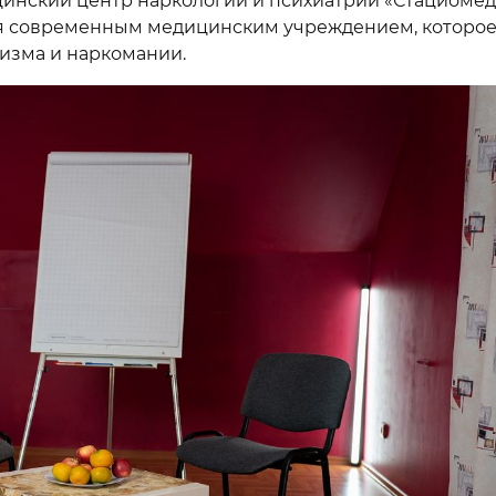
цинский центр наркологии и психиатрии «Стациомед
яется современным медицинским учреждением, которо
изма и наркомании.