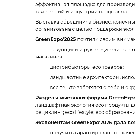
эффективная площадка для производит
технологий и индустрии ландшафта.
Выставка объединила бизнес, конечны
организована с целью поддержки экол
GreenExpo
’2025
почтили своим вним
• закупщики и руководители торговы
магазинов;
• дистрибьюторы eco товаров;
• ландшафтные архитекторы, испол
• все те, кто заботятся о себе и ок
Разделы выставки-форума GreenExpo
ландшафтная экология;eco продукты дл
рециклинг; eco lifestyle; eco образова
Экспонентам
GreenExpo
’2025 дала в
• получить гарантированные качест