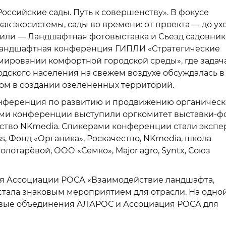
оссийские сады. Путь к совершенству». В фокусе
 экосистемы, сады во времени: от проекта — до ухо
ли — Ландшафтная фотовыставка и Съезд садовник
ь Ландшафтная конференция ГИПЛИ «Стратегические
ировании комфортной городской среды», где задач
дского населения на свежем воздухе обсуждалась в
дом в создании озелененных территорий.
конференция по развитию и продвижению органическ
ами конференции выступили оргкомитет выставки-ф
тство NKmedia. Спикерами конференции стали экспе
uss, Фонд «Органика», Роскачество, NKmedia, школа
лотарёвой, ООО «Семко», Major agro, Syntx, Союз
ия Ассоциации РОСА «Взаимодействие ландшафта,
 стала знаковым мероприятием для отрасли. На одно
евые объединения АЛАРОС и Ассоциация РОСА для