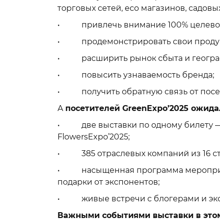
торговых сетей, eco магазинов, садовых
• привлечь внимание 100% целевой 
• продемонстрировать свои продукт
• расширить рынок сбыта и геогра
• повысить узнаваемость бренда;
• получить обратную связь от посет
А
посетителей
GreenExpo
’2025 ожид
• две выставки по одному билету — 
FlowersExpo’2025;
• 385 отраслевых компаний из 16 стр
• насыщенная программа мероприяти
подарки от экспонентов;
• живые встречи с блогерами и экс
Важными событиями выставки в этом