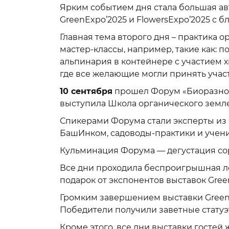
Ярким событием дня стала большая ав
GreenExpo’2025 и FlowersExpo’2025 с 
Главная тема второго дня – практика 
мастер-классы, например, такие как: 
альпинария в контейнере с участием х
где все желающие могли принять учас
10 сентября
прошел Форум «Биоразноо
выступила Школа органического земл
Спикерами Форума стали эксперты из 
БашИнком, садоводы-практики и учен
Кульминация Форума — дегустация сор
Все дни проходила беспроигрышная лот
подарок от экспонентов выставок Green
Громким завершением выставки GreenE
Победители получили заветные статуэт
Кроме этого, все дни выставки госте