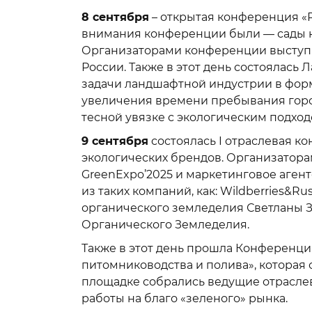
8 сентября
– открытая конференция «Р
внимания конференции были — сады как
Организаторами конференции выступи
России. Также в этот день состоялас
задачи ландшафтной индустрии в форм
увеличения времени пребывания горо
тесной увязке с экологическим подхо
9 сентября
состоялась I отраслевая 
экологических брендов. Организатор
GreenExpo’2025 и маркетинговое аген
из таких компаний, как: Wildberries&R
органического земледелия Светланы Зо
Органического Земледелия.
Также в этот день прошла Конференц
питомниководства и полива», которая
площадке собрались ведущие отрасл
работы на благо «зеленого» рынка.