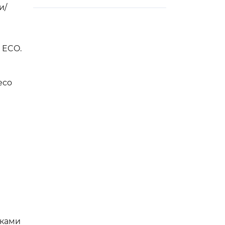
и/
 ECO.
х/eco
иками