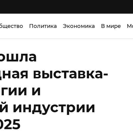
бщество
Политика
Экономика
В мире
М
рошла
ная выставка-
гии и
й индустрии
025