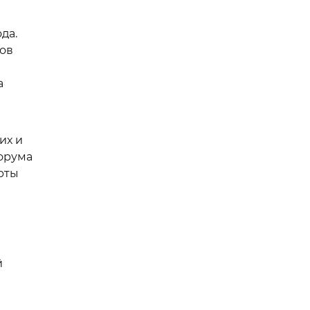
да.
ов
а
их и
орума
рты
й