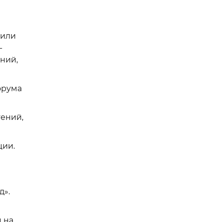
дили
-
ний,
орума
тений,
ции.
д».
 на