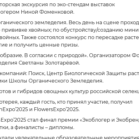
торская экскурсия по эко-стендам выставок
блогером Ниной Фоменковой.
органического земледелия. Весь день на сцене прохо
по прививке хвойных; по обустройству/созданию мини
войных. Также состоялся конкурс по пересадке расте
тие и получить ценные призы.
бразие. В согласии с природой». Организатором Ф
еделия Светланы Золотарёвой.
компаний: Поиск, Центр Биологической Защиты рас
ики Школы Органического Земледелия.
тов и гибридов овощных культур российской селек
ерея, каждый гость, кто принял участие, получил
Expo’2025 и FlowersExpo’2025.
xpo’2025 стал финал премии «Экоблогер и Экобрен
ки, а финалисты – дипломы.
й ждали увлекательные образовательные мероприятия