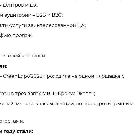
 центров и др.;
аудитории – B2B и B2C;
ы/услуги заинтересованной ЦА;
фию продаж;
ителей выставки.
али
:
GreenExpo’2025 проходила на одной площадке с
ан в трех залах МВЦ «Крокус Экспо»;
й: мастер-классы, лекции, лотерея, розыгрыши и
пертами.
 году стали: