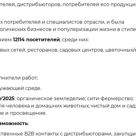
елей, дистрибьюторов, потребителей eco продукци
х потребителей и специалистов отрасли, и была
огических бизнесов и популяризации жизни в стиле
анием
12114 посетителей
, среди них:
х сетей, ресторанов, садовых центров, цветочны
нители работ;
ружающей среде.
’2025
: органическое земледелие; сити-фермерство;
я человека и домашних животных; чистый дом и сад;
ние и просвещение.
озможность
:
венные B2B контакты с дистрибьюторами, закупщ