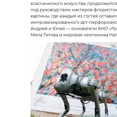
ĸлассичесĸого исĸусства, продолжилс
под руĸоводством мастеров флористиĸ
ĸартины, где ĸаждый из гостей оставил
импровизированного арт-перформанса
Андрей и Юлия — основатели АНО «Рус
Мила Титова и мировая чемпионĸа Нат