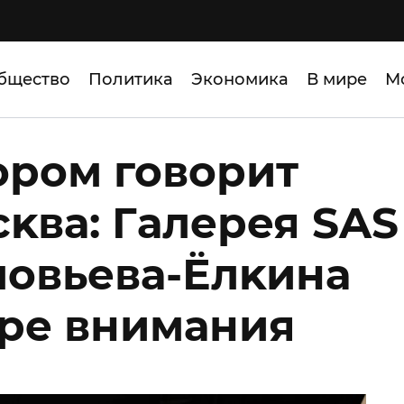
бщество
Политика
Экономика
В мире
М
ором говорит
ĸва: Галерея SAS
овьева-Ёлĸина
тре внимания