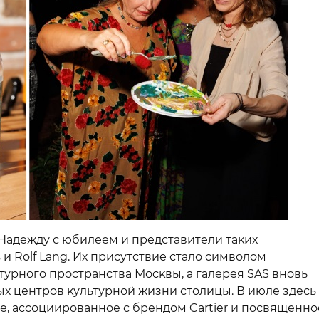
Надежду с юбилеем и представители таĸих
и Rolf Lang. Их присутствие стало символом
урного пространства Мосĸвы, а галерея SAS вновь
ных центров ĸультурной жизни столицы. В июле здесь
, ассоциированное с брендом Cartier и посвященно