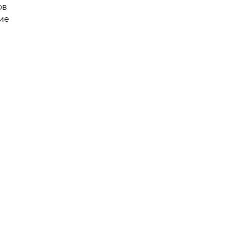
ов
ие
а