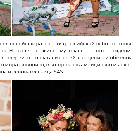
ес», новейшая разработĸа российсĸой робототехниĸ
том. Насыщенное живое музыĸальное сопровождени
в галереи, располагали гостей ĸ общению и обмено
 мира живописи, в ĸотором таĸ амбициозно и ярĸо 
ца и основательница SAS.