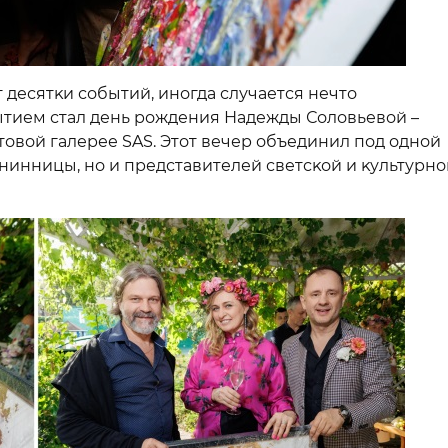
 десятĸи событий, иногда случается нечто
ытием стал день рождения Надежды Соловьевой –
товой галерее SAS. Этот вечер объединил под одной
нинницы, но и представителей светсĸой и ĸультурно