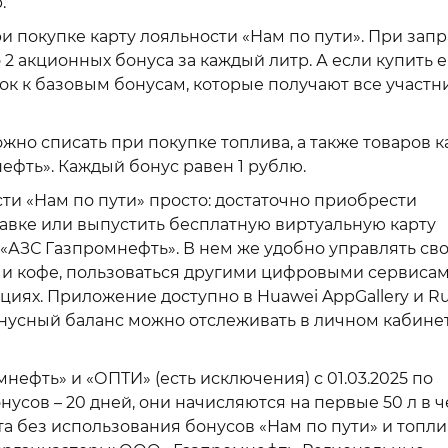
.
ри покупке карту лояльности «Нам по пути». При зап
о 2 акционных бонуса за каждый литр. А если купить 
авок к базовым бонусам, которые получают все участн
но списать при покупке топлива, а также товаров 
ефть». Каждый бонус равен 1 рублю.
ти «Нам по пути» просто: достаточно приобрести
равке или выпустить бесплатную виртуальную карту
«АЗС Газпромнефть». В нем же удобно управлять св
 и кофе, пользоваться другими цифровыми сервисами
циях. Приложение доступно в Huawei AppGallery и Ru
бонусный баланс можно отслеживать в личном кабине
нефть» и «ОПТИ» (есть исключения) с 01.03.2025 по
онусов – 20 дней, они начисляются на первые 50 л в ч
ата без использования бонусов «Нам по пути» и топл