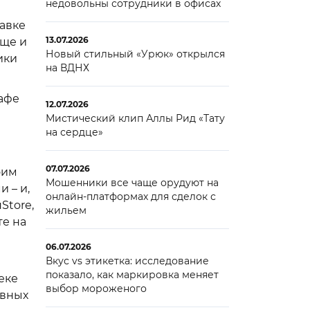
недовольны сотрудники в офисах
равке
13.07.2026
еще и
Новый стильный «Урюк» открылся
ики
на ВДНХ
кафе
12.07.2026
Мистический клип Аллы Рид «Тату
на сердце»
07.07.2026
оим
Мошенники все чаще орудуют на
 – и,
онлайн-платформах для сделок с
Store,
жильем
те на
06.07.2026
Вкус vs этикетка: исследование
показало, как маркировка меняет
еке
выбор мороженого
ивных