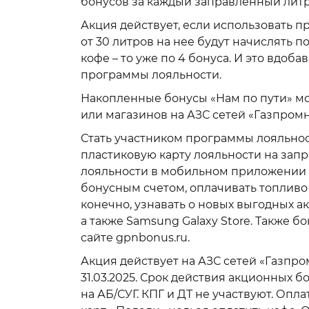
бонусов за каждый заправленный литр
Акция действует, если использовать п
от 30 литров на нее будут начислять п
кофе – то уже по 4 бонуса. И это вдоб
программы лояльности.
Накопленные бонусы «Нам по пути» мож
или магазинов на АЗС сетей «Газпромн
Стать участником программы лояльнос
пластиковую карту лояльности на зап
лояльности в мобильном приложении 
бонусным счетом, оплачивать топливо
конечно, узнавать о новых выгодных ак
а также Samsung Galaxy Store. Также 
сайте gpnbonus.ru.
Акция действует на АЗС сетей «Газпром
31.03.2025. Срок действия акционных б
на АБ/СУГ. КПГ и ДТ не участвуют. Опл