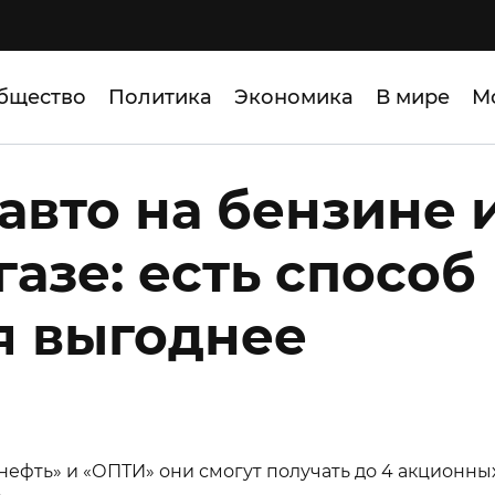
бщество
Политика
Экономика
В мире
М
авто на бензине 
азе: есть способ
я выгоднее
нефть» и «ОПТИ» они смогут получать до 4 акционны