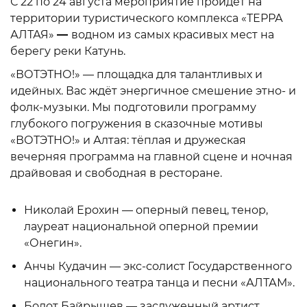
С 22 по 24 августа мероприятие пройдёт на
территории туристического комплекса «ТЕРРА
АЛТАЯ»
—
водном из самых красивых мест на
берегу реки Катунь.
«ВОТЭТНО!» — площадка для талантливых и
идейных. Вас ждёт энергичное смешение этно- и
фолк-музыки. Мы подготовили программу
глубокого погружения в сказочные мотивы
«ВОТЭТНО!» и Алтая: тёплая и дружеская
вечерняя программа на главной сцене и ночная
драйвовая и свободная в ресторане.
Николай Ерохин — оперный певец, тенор,
лауреат национальной оперной премии
«Онегин».
Анчы Кудачин — экс-солист Государственного
национального театра танца и песни «АЛТАМ».
Болот Байрышев — заслуженный артист