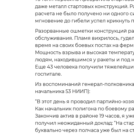
даже металл стартовых конструкций. Р
расчета не было получено ни одного с
мгновение до гибели успел крикнуть п
Разорванные ошметки конструкций ра
обслуживания. Пламя вихрилось, гудело
время на своих боевых постах на ферм
Мощность взрыва и высокая температу
людям, находившимся у ракеты и под 
Еще 43 человека получили тяжелейшие
госпитале.
Из воспоминаний генерал-полковника 
начальника 53 НИИП):
“В этот день я проводил партийно-хозя
Как начальник полигона по боевому ра
Закончив актив в районе 19 часов, я у
получил неожиданный доклад: “На старте
буквально через полчаса уже был на ст