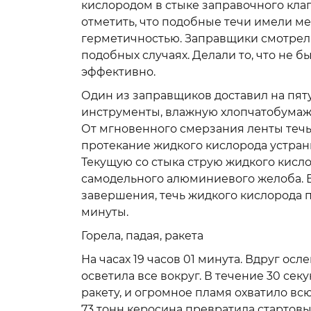
кислородом в стыке заправочного клап
отметить, что подобные течи имели мест
герметичностью. Заправщики смотрели 
подобных случаях. Делали то, что не 
эффективно.
Один из заправщиков доставил на пя
инструменты, влажную хлопчатобумажн
От мгновенного смерзания ленты течь, 
протекание жидкого кислорода устранит
Текущую со стыка струю жидкого кисло
самодельного алюминиевого желоба. В 1
завершения, течь жидкого кислорода 
минуты.
Горела, падая, ракета
На часах 19 часов 01 минута. Вдруг ос
осветила все вокруг. В течение 30 се
ракету, и огромное пламя охватило всю
73 тонн керосина превратила стартовы