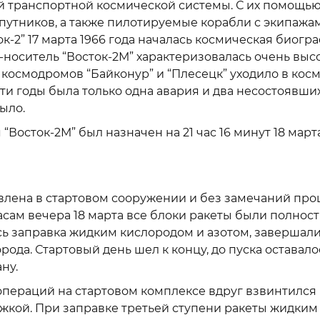
ой транспортной космической системы. С их помощью
путников, а также пилотируемые корабли с экипажа
к-2” 17 марта 1966 года началась космическая биогр
-носитель “Восток-2М” характеризовалась очень выс
с космодромов “Байконур” и “Плесецк” уходило в кос
 эти годы была только одна авария и два несостоявши
было.
“Восток-2М” был назначен на 21 час 16 минут 18 март
новлена в стартовом сооружении и без замечаний пр
асам вечера 18 марта все блоки ракеты были полнос
сь заправка жидким кислородом и азотом, завершал
ода. Стартовый день шел к концу, до пуска оставало
ну.
пераций на стартовом комплексе вдруг взвинтился
ржкой. При заправке третьей ступени ракеты жидким