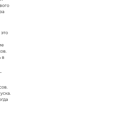
вого
за
 это
ие
ов.
 в
–
сов.
уска.
огда