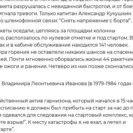
акета разрушалась с невиданной быстротой, и от бое
игнала тревоги. Только капитан Александр Кукушкин 
о шлемофонной связи: “Снять напряжение с борта!”.
кеты оседали, цепляясь за площадки колонны
, расползалось по нулевой отметке и под стартом. В
ах и в кабине обслуживания находился 141 человек.
ра горения не оставляли никаких шансов на спасен
ней. Почти мгновенно оборвались жизни 44 ракетчик
 ожоги и ранения. Четверо из них позже скончались
Владимира Леонтьевича Иванова (в 1979-1984 годах 
йственный актив гарнизона, который начался в 15 ча
списанию я должен был прибыть на старт за час до п
же одевался для следования на стартовый комплекс, к
 взрыв!”. К месту катастрофы я не ехал, а летел и
арте”.