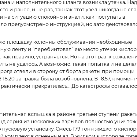
ана и наполнительного шланга возникла утечка. На
о и ранее, и не раз, так как этот узел никогда не сл
на ситуацию спокойно и знали, как поступать в
было предусмотрено инструкцией, но зато действовал
тую площадку колонны обслуживания необходимые
ую ленту и “перебинтовал” ею место утечки кислор
как правило, устраняется. Но на этот раз, к сожален
ь не удалось. А возможно, такая попытка и не делал
рода отвели в сторону от борта ракеты при помощи
8.20 заправка была возобновлена. В 18.57, к момент
практически прекратилась… До катастрофы оставалос
лепительная вспышка в районе третьей ступени ракет
кунд серия из нескольких взрывов полностью уничто
 пусковую установку. Смесь 179 тонн жидкого кислор
й комплекс в огненный ад. В жидком кислороде гор