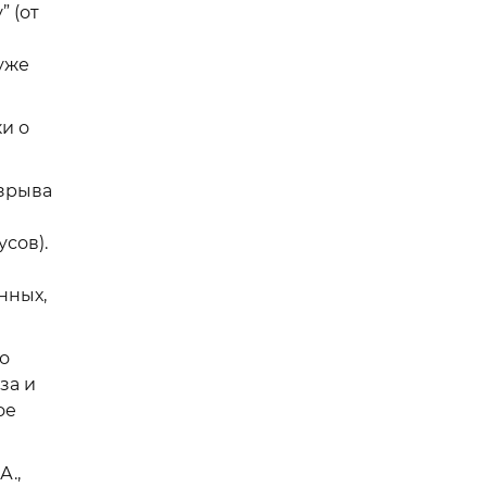
 (от
уже
и о
взрыва
сов).
нных,
о
за и
ое
А.,