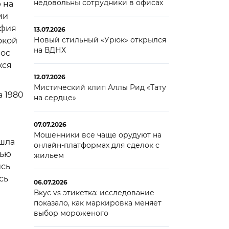
недовольны сотрудники в офисах
 на
ми
афия
13.07.2026
Новый стильный «Урюк» открылся
окой
на ВДНХ
мос
хся
12.07.2026
Мистический клип Аллы Рид «Тату
а 1980
на сердце»
07.07.2026
Мошенники все чаще орудуют на
ошла
онлайн-платформах для сделок с
тью
жильем
ись
сь
06.07.2026
Вкус vs этикетка: исследование
показало, как маркировка меняет
выбор мороженого