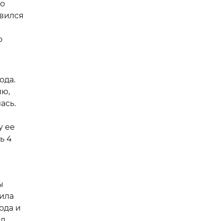
до
авился
о
ода.
ию,
ась.
у ее
ь 4
ы
жила
ода и
ел