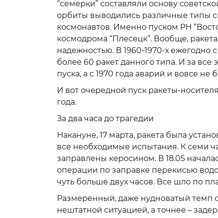
“семерки” составляли основу советск
орбиты выводились различные типы с
космонавтов. Именно пуском РН “Восто
космодрома “Плесецк”. Вообще, ракета
надежностью. В 1960-1970-х ежегодно 
более 60 ракет данного типа. И за все
пуска, а с 1970 года аварий и вовсе не 
И вот очередной пуск ракеты-носителя 
года.
За два часа до трагедии
Накануне, 17 марта, ракета была уста
все необходимые испытания. К семи ч
заправлены керосином. В 18.05 начала
операции по заправке перекисью водор
чуть больше двух часов. Все шло по пла
Размеренный, даже нудноватый темп о
нештатной ситуацией, а точнее – заде