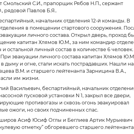
т Смольский С.И., прапорщик Рябов Н.П., сержант
, рядовой Павлов Б.Я..
спартийный, начальник отделения 12-й команды. В
отделения в помещении стартового сооружения. Пос
вакуации личного состава. Открыл дверь, проход бы
ение капитан Хлямов Ю.М., за ним командир отдел
и остальной личный состав в количестве 6 человек.
 При эвакуации личного состава капитан Хлямов Ю.М.
в дыму и огне, стали искать пострадавших. Нашли на
вцева В.М. и старшего лейтенанта Зарницина В.А.,
пасли им жизни.
ий Васильевич, беспартийный, начальник отделения
насосной пусковой установки N 1, закрыл все двери,
лирующие противогазы и сквозь огонь эвакуировал
лые ожоги, но своих подчиненных спас.
аширов Асиф Юсиф Оглы и Беглиев Артик Мурыевич
нулевую отметку” обгоревшего старшего лейтенанта