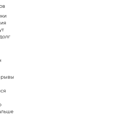
ов
ики
ния
ут
долг
н
взрывы
лся
о
дальше
м