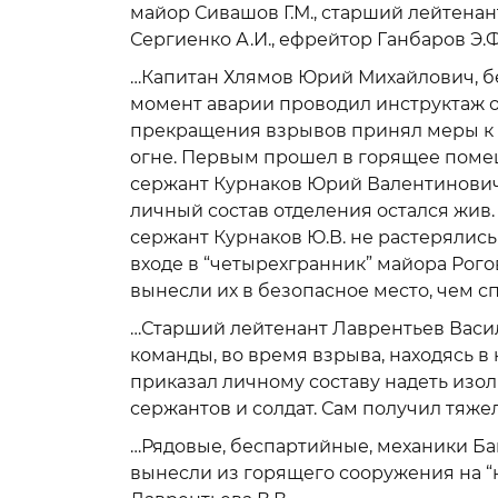
майор Сивашов Г.М., старший лейтенан
Сергиенко А.И., ефрейтор Ганбаров Э.Ф.
…Капитан Хлямов Юрий Михайлович, бе
момент аварии проводил инструктаж 
прекращения взрывов принял меры к э
огне. Первым прошел в горящее помещ
сержант Курнаков Юрий Валентинович 
личный состав отделения остался жив.
сержант Курнаков Ю.В. не растерялись 
входе в “четырехгранник” майора Рого
вынесли их в безопасное место, чем с
…Старший лейтенант Лаврентьев Васил
команды, во время взрыва, находясь в 
приказал личному составу надеть изо
сержантов и солдат. Сам получил тяже
…Рядовые, беспартийные, механики Б
вынесли из горящего сооружения на “