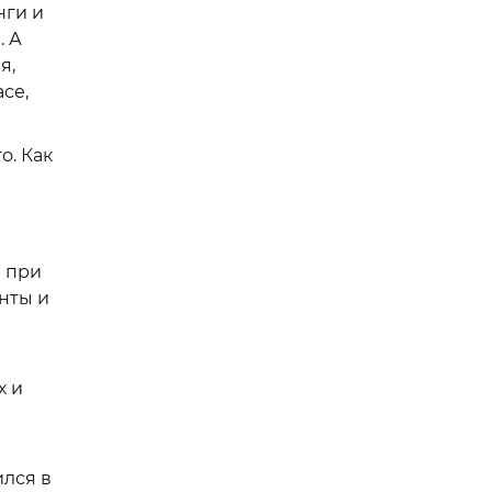
нги и
. А
я,
се,
о. Как
в при
нты и
х и
ился в