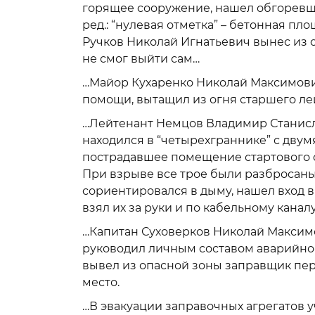
горящее сооружение, нашел обгоревшег
ред.: “нулевая отметка” – бетонная п
Ручков Николай Игнатьевич вынес из 
не смог выйти сам…
…Майор Кухаренко Николай Максимович
помощи, вытащил из огня старшего лей
…Лейтенант Немцов Владимир Станисла
находился в “четырехграннике” с двумя
пострадавшее помещение стартового с
При взрыве все трое были разбросаны
сориентировался в дыму, нашел вход в
взял их за руки и по кабельному канал
…Капитан Суховерков Николай Максимо
руководил личным составом аварийно-
вывел из опасной зоны заправщик пер
место.
…В эвакуации заправочных агрегатов у