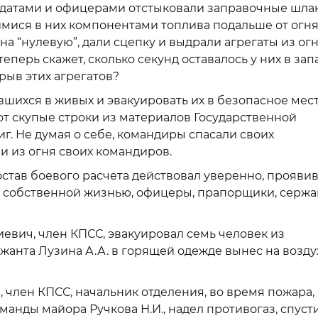
датами и офицерами отстыковали заправочные шла
мися в них компонентами топлива подальше от огня
на “нулевую”, дали сцепку и выдрали агрегаты из огн
перь скажет, сколько секунд оставалось у них в запа
рыв этих агрегатов?
шихся в живых и эвакуировать их в безопасное мест
 Вот скупые строки из материалов Государственной
иг. Не думая о себе, командиры спасали своих
 из огня своих командиров.
став боевого расчета действовал уверенно, прояви
я собственной жизнью, офицеры, прапорщики, сержа
евич, член КПСС, эвакуировал семь человек из
ржанта Лузина А.А. в горящей одежде вынес на возду
 член КПСС, начальник отделения, во время пожара,
манды майора Ручкова Н.И., надел противогаз, спуст