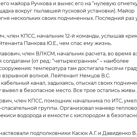
о майора Ручкова и вынес его на “нулевую отметку”
лощадка вокруг пылавшей пусковой установки). Майор
огня нескольких своих подчиненных. Последний раз 
, член КПСС, начальник 12-й команды, услышав крик
тенанта Панкова Ю.Е., чем спас ему жизнь.
вович, член ВЛКСМ, начальник расчета, во время 
 солдатами (от ред.: “четырехгранник” – наиболее
ооружения: температура там достигала тысячи граду
 взрывной волной. Лейтенант Немцов В.С.
 кабельный канал, задыхаясь, отыскал своих подчине
у вывел в безопасное место. Все трое остались живы.
вич, член КПСС, помощник начальника по ИТС, умел
спасательной группы. Организовал маневр теплово
екиси водорода и емкости с кислородом в безопасн
частвовали подполковники Касюк А.Г. и Давиденко В.