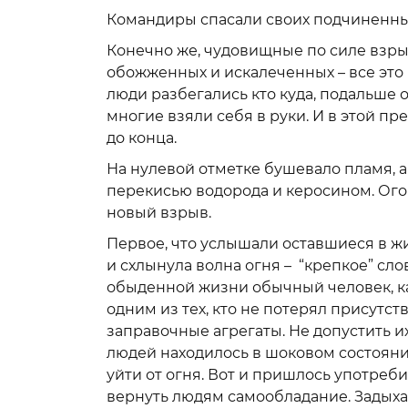
Командиры спасали своих подчиненны
Конечно же, чудовищные по силе взры
обожженных и искалеченных – все это 
люди разбегались кто куда, подальше 
многие взяли себя в руки. И в этой п
до конца.
На нулевой отметке бушевало пламя, 
перекисью водорода и керосином. Огон
новый взрыв.
Первое, что услышали оставшиеся в жи
и схлынула волна огня – “крепкое” сл
обыденной жизни обычный человек, ка
одним из тех, кто не потерял присутст
заправочные агрегаты. Не допустить и
людей находилось в шоковом состояни
уйти от огня. Вот и пришлось употреб
вернуть людям самообладание. Задыхая