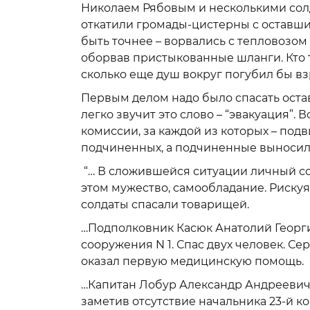
Николаем Рябовым и несколькими сол
откатили громады-цистерны с оставши
быть точнее – ворвались с тепловозом 
оборвав пристыкованные шланги. Кто те
сколько еще душ вокруг погубил бы вз
Первым делом надо было спасать остав
легко звучит это слово – “эвакуация”.
комиссии, за каждой из которых – подв
подчиненных, а подчиненные выносили
“… В сложившейся ситуации личный со
этом мужество, самообладание. Риску
солдаты спасали товарищей.
…Подполковник Касюк Анатолий Георги
сооружения N 1. Спас двух человек. Се
оказал первую медицинскую помощь.
…Капитан Лобур Александр Андреевич,
заметив отсутствие начальника 23-й ко