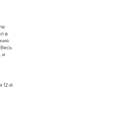
ле
л в
ения
 Весь
 и
 12-й