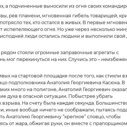
х, а подчиненные выносили из огня своих командир
вы, рев пламени, мгновенная гибель товарищей, кр
потрясло тех, кто остался в живых. В первые мгнове
от испепеляющего огня. Но уже через несколько мин
реисподней люди остались людьми и выполнили свой 
а рядом стояли огромные заправочные агрегаты с
ь мог перекинуться на них. Случись это – неизбеже
вых на стартовой площадке после того, как стихли 
овцо подполковника Анатолия Георгиевича Касюка. В
ких много на полигоне, Анатолий Георгиевич оказа
вие духа в опасной ситуации. Побыстрее убрать
х взрыва. На счету была каждая секунда. Большинств
и, иные вообще ничего не соображали, пытаясь по
ить Анатолию Георгиевичу “крепкое” словцо, чтобы
сь от жара, обжигая руки, он вместе с прапорщико