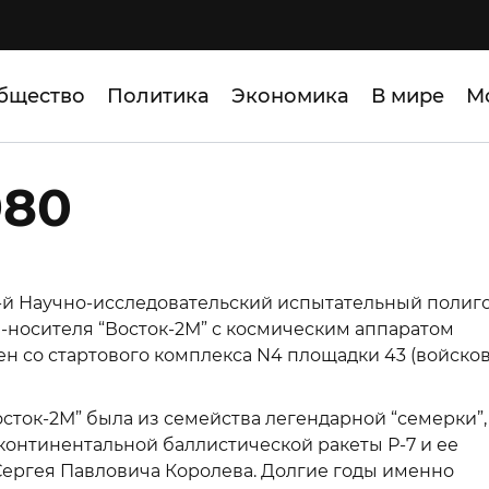
бщество
Политика
Экономика
В мире
М
980
3-й Научно-исследовательский испытательный полиг
ы-носителя “Восток-2М” с космическим аппаратом
ен со стартового комплекса N4 площадки 43 (войско
осток-2М” была из семейства легендарной “семерки”,
континентальной баллистической ракеты Р-7 и ее
ергея Павловича Королева. Долгие годы именно