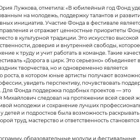
Юрия Лужкова, отметила: «В юбилейный год Фонд уд
ванным на молодежь, поддержку талантов и развит
ивных инициатив. Участие Фонда в фестивале являет
правления и отражает ценностные приоритеты Фонд
есто в культурной традиции. Это искусство высокой
твенности, доверия и внутренней свободы, которое
ние к труду и учит работать в команде. Такие качес
естиваль «Дорога в цирк. Это серьезно» объединяет 
аздник творчества, но и одновременно является
 роста, в котором юные артисты получают возможн
офессии, увидеть перспективу, почувствовать подде
а. Для Фонда поддержка подобных проектов — это
й Михайлович следовал на протяжении всей своей ж
тливой молодежи и сохранение лучших профессионал
 у детей и подростков была возможность раскрывать
орой труд, мастерство и ответственность становятся
ограмму, образовательные модули и фестивальные