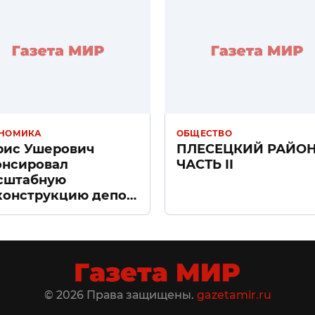
НОМИКА
ОБЩЕСТВО
рис Ушерович
ПЛЕСЕЦКИЙ РАЙО
онсировал
ЧАСТЬ II
сштабную
конструкцию депо
ачное» в Санкт-
тербурге
© 2026 Права защищены.
gazetamir.ru