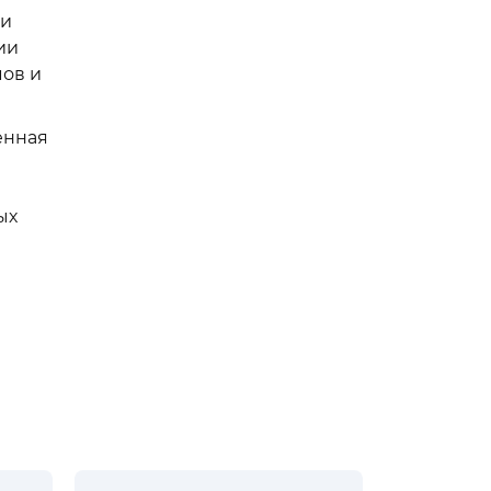
 и
ии
мов и
ённая
ых