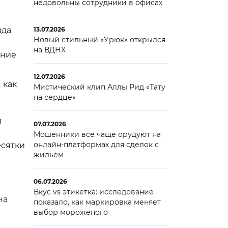
недовольны сотрудники в офисах
нда
13.07.2026
Новый стильный «Урюк» открылся
ю
на ВДНХ
ение
12.07.2026
 как
Мистический клип Аллы Рид «Тату
на сердце»
и
07.07.2026
Мошенники все чаще орудуют на
онлайн-платформах для сделок с
есятки
жильем
06.07.2026
а
Вкус vs этикетка: исследование
на
показало, как маркировка меняет
выбор мороженого