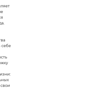
еляет
ие
ся
а.
тва
в себе
ость
ржку
изни:
ьных
 свои