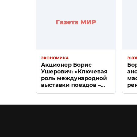
ЭКОНОМИКА
ЭКО
Акционер Борис
Бо
Ушерович: «Ключевая
ан
роль международной
ма
выставки поездов –
ре
поиск ответов на
«Д
вызовы времени»
Пе