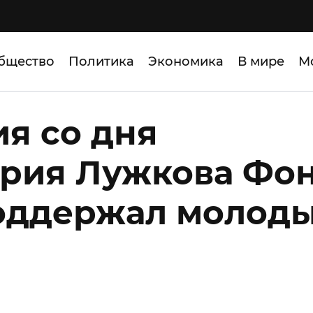
бщество
Политика
Экономика
В мире
М
ия со дня
рия Лужкова Фо
поддержал молод