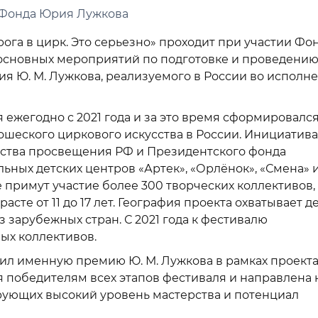
а Фонда Юрия Лужкова
ога в цирк. Это серьезно» проходит при участии Фо
основных мероприятий по подготовке и проведени
ия Ю. М. Лужкова, реализуемого в России во исполн
 ежегодно с 2021 года и за это время сформировался
ошеского циркового искусства в России. Инициатива
ства просвещения РФ и Президентского фонда
ьных детских центров «Артек», «Орлёнок», «Смена» 
е примут участие более 300 творческих коллективов,
асте от 11 до 17 лет. География проекта охватывает д
з зарубежных стран. С 2021 года к фестивалю
ых коллективов.
ил именную премию Ю. М. Лужкова в рамках проект
я победителям всех этапов фестиваля и направлена 
рующих высокий уровень мастерства и потенциал